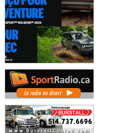
Autosports en piste lors de la
Deux événements phares à venir
pe du Maire au Grand Prix de
pour le film Villeneuve : L'ascensio
is-Rivières
d'une légende (+ vidéo)
eudi 6 août 2026
Jeudi 6 août 2026