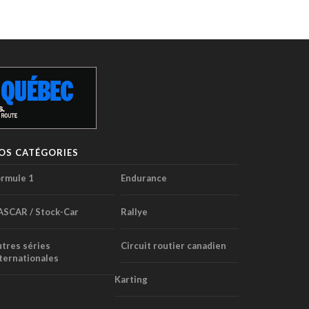
OS CATÉGORIES
rmule 1
Endurance
ASCAR / Stock-Car
Rallye
tres séries
Circuit routier canadien
ternationales
Karting