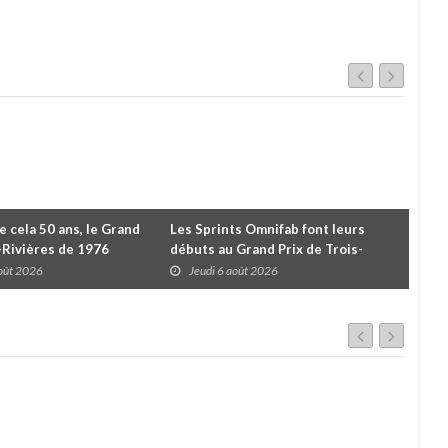
de cela 50 ans, le Grand
Les Sprints Omnifab font leurs
TB 
s-Rivières de 1976
débuts au Grand Prix de Trois-
Cou
Rivières avec un format inspiré de
Tro
août 2026
Jeudi 6 août 2026
J
Daytona