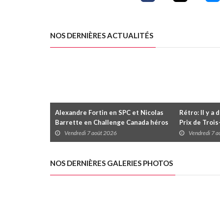
NOS DERNIÈRES ACTUALITÉS
Alexandre Fortin en SPC et Nicolas
Rétro: Il y a 
Barrette en Challenge Canada héros
Prix de Troi
des premières courses du week-end
Vendredi 7 août 2026
Vendredi 7 
au GP3R
NOS DERNIÈRES GALERIES PHOTOS