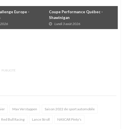
llenge Europe -
Coupe Performance Québec -
WRC
s
Shawinigan
Éta
t 2026
Lundi 3 août 2026
D
PUBLICITÉ
ier
Max Verstappen
Saison 2022 de sport automobile
Red Bull Racing
Lance Stroll
NASCAR Pinty's