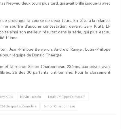
omas Nepveu deux tours plus tard, qui avait brillé jusque-là avec
ue de prolonger la course de deux tours. En tête à la relance,
ui ne souffre d’aucune contestation, devant Gary Klutt, LP
lte ainsi son meilleur résultat dans la série, qui plus est au
ifié 14ème.
on, Jean-Philippe Bergeron, Andrew Ranger, Louis-Philippe
se pour l’équipe de Donald Theetge.
e et la recrue Simon Charbonneau 23ème, aux prises avec
libres. 26 des 30 partants ont terminé. Pour le classement
ary Klutt
Kevin Lacroix
Louis-Philippe Dumoulin
024 de sport automobile
Simon Charbonneau