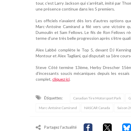
tour, c’est Larry Jackson qui s’arrêtait, imité par Th
une présence continue dans les 5 premiers.
Les officiels n’avaient dès lors d’autres options q
Marc-Antoine Camirand a filé vers une victoire q
Dumoulin et Sam Fellows. Le fils de Ron Fellows réco
terme d’une très belle progression après s’être qual
Alex Labbé complète le Top 5, devant DJ Kenningt
Montour et Alex Tagliani, qui disputait sa 1ère cour
Steve Côté termine 13ème, Herby Drescher 15èm
d’incessants soucis mécaniques depuis les essais 
complet,
cliquez ici
.
Étiquettes:
Canadian Tire Motorsport Park
G
Marc-Antoine Camirand
NASCAR Canada
Saison 2
Partagez l'actualité