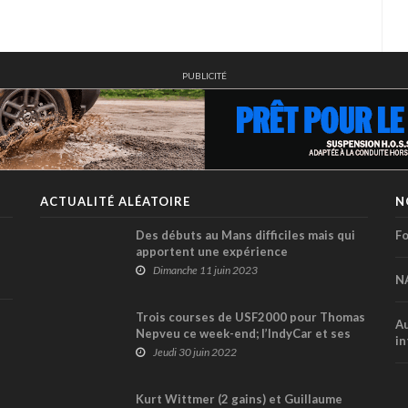
PUBLICITÉ
ACTUALITÉ ALÉATOIRE
N
Des débuts au Mans difficiles mais qui
Fo
apportent une expérience
exceptionnelle au Canadien Daniel Ali
Dimanche 11 juin 2023
N
Trois courses de USF2000 pour Thomas
Au
Nepveu ce week-end; l’IndyCar et ses
in
séries de soutien à Mid-Ohio
Jeudi 30 juin 2022
Kurt Wittmer (2 gains) et Guillaume