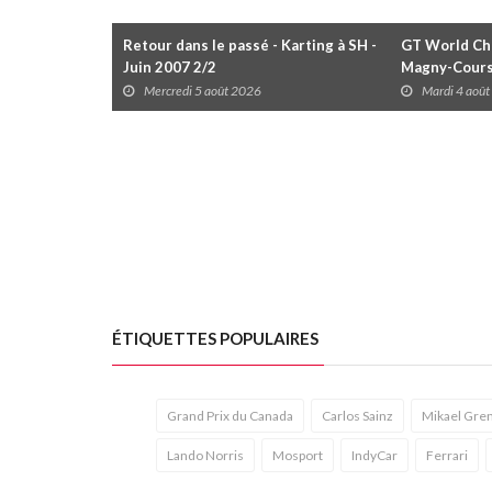
Retour dans le passé - Karting à SH -
GT World Cha
Juin 2007 2/2
Magny-Cour
Mercredi 5 août 2026
Mardi 4 aoû
ÉTIQUETTES POPULAIRES
Grand Prix du Canada
Carlos Sainz
Mikael Gren
Lando Norris
Mosport
IndyCar
Ferrari