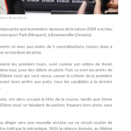
photo: Bruno Dorais
s imposante que la première épreuve de la saison 2024 a eu lieu
Motorsport Park (Mosport), à Bowmanville (Ontario).
nts et avec pas moins de 5 neutralisations, toutes dues à
ter en bordure de piste.
 a mené les premiers tours, suivi comme son ombre de Kevin
ème tour, pour des débris en piste. Puis ce sont les arrêts de
20ème tour) qui sont venus casser le rythme de la première
nt leurs arrêts aux puits, tous les candidats à la victoire
.
uite, ont alors occupé la tête de la course, tandis que Steve
ème tour) se faisaient de petites frayeurs hors-piste, sans
e diriger vers une nouvelle victoire sur ce circuit routier de
 être trahi par la mécanique. Sitôt la relance donnée, au 46ème