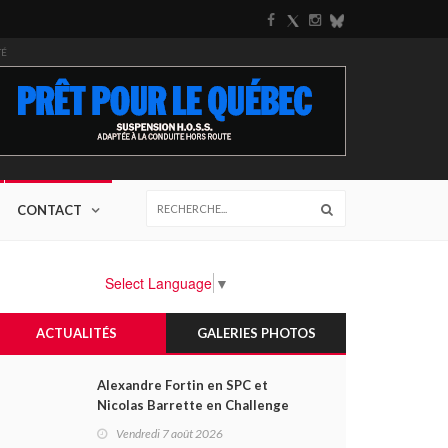
TÉ
CONTACT
Select Language
▼
ACTUALITÉS
GALERIES PHOTOS
Alexandre Fortin en SPC et
Nicolas Barrette en Challenge
Canada héros des premières
Vendredi 7 août 2026
courses du week-end au GP3R