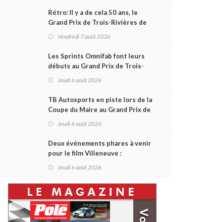
Rétro: Il y a de cela 50 ans, le
Grand Prix de Trois-Rivières de
1976
Vendredi 7 août 2026
Les Sprints Omnifab font leurs
débuts au Grand Prix de Trois-
Rivières avec un format inspiré
Jeudi 6 août 2026
de Daytona
TB Autosports en piste lors de la
Coupe du Maire au Grand Prix de
Trois-Rivières
Jeudi 6 août 2026
Deux événements phares à venir
pour le film Villeneuve :
L'ascension d'une légende (+
Jeudi 6 août 2026
vidéo)