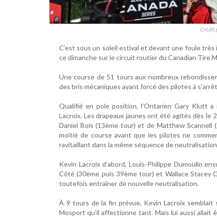
Crédit 
C’est sous un soleil estival et devant une foule trè
ce dimanche sur le circuit routier du Canadian Tire 
Une course de 51 tours aux nombreux rebondisseme
des bris mécaniques ayant forcé des pilotes à s’arrê
Qualifié en pole position, l’Ontarien Gary Klutt
Lacroix. Les drapeaux jaunes ont été agités dès le 2
Daniel Bois (13ème tour) et de Matthew Scannell (
moitié de course avant que les pilotes ne commence
ravitaillant dans la même séquence de neutralisation
Kevin Lacroix d’abord, Louis-Philippe Dumoulin ens
Côté (30ème puis 39ème tour) et Wallace Stacey (32
toutefois entraîner de nouvelle neutralisation.
À 9 tours de la fin prévue, Kevin Lacroix semblait s
Mosport qu’il affectionne tant. Mais lui aussi allait