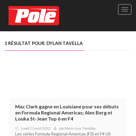
Site
officie
de
Pole-
Positi
Maga
1 RÉSULTAT POUR: DYLAN TAVELLA
-
Le
seul
maga
québé
de
sport
autom
Mac Clark gagne en Louisiane pour ses débuts
en Formula Regional Americas; Alex Berg et
Louka St-Jean Top 6 en F4
Lundi 11 avril 2022
par
Marie-Lyse Tremblay
Les séries Formula Regional Americas (F3) et F4 US