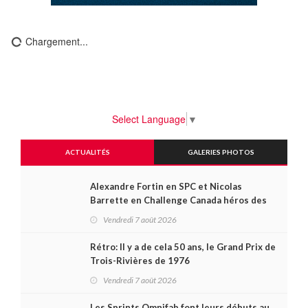
Chargement...
Select Language
▼
ACTUALITÉS
GALERIES PHOTOS
Alexandre Fortin en SPC et Nicolas
Barrette en Challenge Canada héros des
premières courses du week-end au GP3R
Vendredi 7 août 2026
Rétro: Il y a de cela 50 ans, le Grand Prix de
Trois-Rivières de 1976
Vendredi 7 août 2026
Les Sprints Omnifab font leurs débuts au