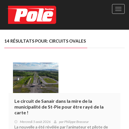
Site
officie
de
Pole-
Positi
Maga
14 RÉSULTATS POUR: CIRCUITS OVALES
-
Le
seul
maga
québé
de
sport
autom
Le circuit de Sanair dans la mire de la
municipalité de St-Pie pour être rayé de la
carte !
Mercredi 5 août 2026
par
Philippe Brasseur
La nouvelle a été révélée par l’animateur et pilote de