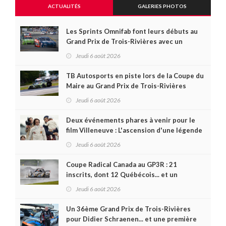
ACTUALITÉS
GALERIES PHOTOS
Les Sprints Omnifab font leurs débuts au
Grand Prix de Trois-Rivières avec un
format inspiré de Daytona
Jeudi 6 août 2026
TB Autosports en piste lors de la Coupe du
Maire au Grand Prix de Trois-Rivières
Jeudi 6 août 2026
Deux événements phares à venir pour le
film Villeneuve : L'ascension d'une légende
(+ vidéo)
Jeudi 6 août 2026
Coupe Radical Canada au GP3R : 21
inscrits, dont 12 Québécois... et un
premier gain d'Antoine Sénéchal dans la
Jeudi 6 août 2026
série ?
Un 36ème Grand Prix de Trois-Rivières
pour Didier Schraenen... et une première