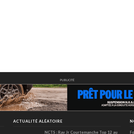
PUBLICITÉ
ACTUALITÉ ALÉATOIRE
N
NCTS : Ray Jr Courtemanche Top 12 au
Fo