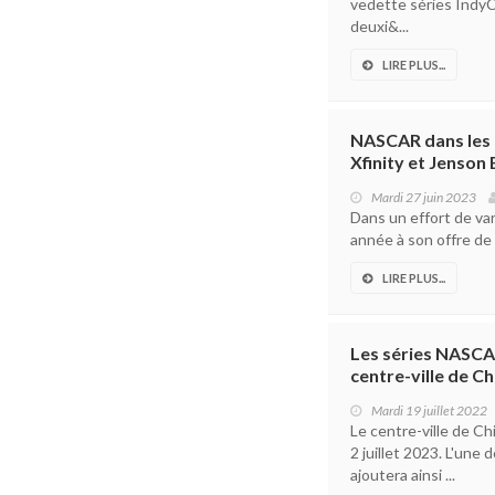
vedette séries IndyC
deuxi&...
LIRE PLUS...
NASCAR dans les 
Xfinity et Jenson
Mardi 27 juin 2023
Dans un effort de va
année à son offre de 
LIRE PLUS...
Les séries NASCA
centre-ville de Ch
Mardi 19 juillet 2022
Le centre-ville de C
2 juillet 2023. L'une
ajoutera ainsi ...