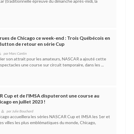
ar (traditionnelle épreuve du dimanche après-midi, la
rues de Chicago ce week-end : Trois Québécois en
 Button de retour en série Cup
par
Marc Cantin
rier son attrait pour les amateurs, NASCAR a ajouté cette
spectacles une course sur circuit temporaire, dans les ...
R Cup et de l'IMSA disputeront une course au
icago en juillet 2023 !
par
Julie Bouchard
hicago accueillera les séries NASCAR Cup et IMSA les 1er et
 des villes les plus emblématiques du monde, Chicago,