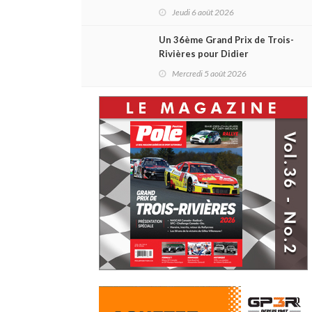
et un premier gain d'Antoine
Jeudi 6 août 2026
Sénéchal dans la série ?
Un 36ème Grand Prix de Trois-
Rivières pour Didier
Schraenen... et une première en
Mercredi 5 août 2026
Challenge Canada