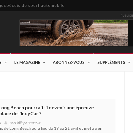
e québécois de sport automobile
PUBLICI
S
LE MAGAZINE
ABONNEZ-VOUS
SUPPLÉMENTS
Long Beach pourrait-il devenir une épreuve
lace de l'IndyCar ?
4
par
Philippe Brasseur
x de Long Beach aura lieu du 19 au 21 avril et mettra en