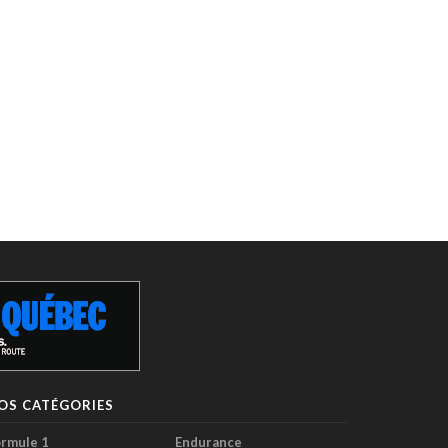
OS CATÉGORIES
rmule 1
Endurance