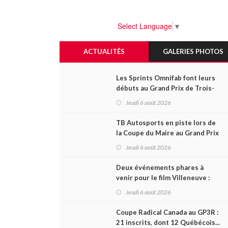
Select Language
▼
ACTUALITÉS
GALERIES PHOTOS
Les Sprints Omnifab font leurs
débuts au Grand Prix de Trois-
Rivières avec un format inspiré
Jeudi 6 août 2026
de Daytona
TB Autosports en piste lors de
la Coupe du Maire au Grand Prix
de Trois-Rivières
Jeudi 6 août 2026
Deux événements phares à
venir pour le film Villeneuve :
L'ascension d'une légende (+
Jeudi 6 août 2026
vidéo)
Coupe Radical Canada au GP3R :
21 inscrits, dont 12 Québécois...