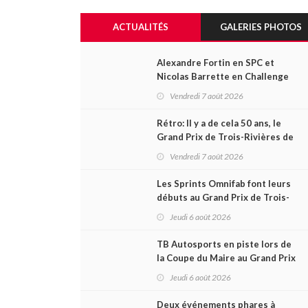
ACTUALITÉS
GALERIES PHOTOS
Alexandre Fortin en SPC et
Nicolas Barrette en Challenge
Canada héros des premières
Vendredi 7 août 2026
courses du week-end au GP3R
Rétro: Il y a de cela 50 ans, le
Grand Prix de Trois-Rivières de
1976
Vendredi 7 août 2026
Les Sprints Omnifab font leurs
débuts au Grand Prix de Trois-
Rivières avec un format inspiré
Jeudi 6 août 2026
de Daytona
TB Autosports en piste lors de
la Coupe du Maire au Grand Prix
de Trois-Rivières
Jeudi 6 août 2026
Deux événements phares à