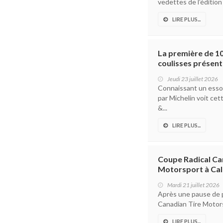
vedettes de l’édition
LIRE PLUS...
La première de 10
coulisses présen
Jeudi 23 juillet 2026
Connaissant un esso
par Michelin voit cet
&...
LIRE PLUS...
Coupe Radical Ca
Motorsport à Ca
Mardi 21 juillet 2026
Après une pause de p
Canadian Tire Motors
LIRE PLUS...