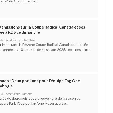
 2026 du Grand Prix de ...
 émissions sur la Coupe Radical Canada et ses
tée à RDS ce dimanche
par
Marie-Lyse Tremblay
r important, la Emzone Coupe Radical Canada présentée
te année les 10 courses de sa saison 2026, réparties entre
nada : Deux podiums pour l'équipe Tag One
labogie
par
Philippe Brasseur
rès de deux mois depuis l'ouverture de la saison au
port Park, l’équipe Tag One Motorsport é...