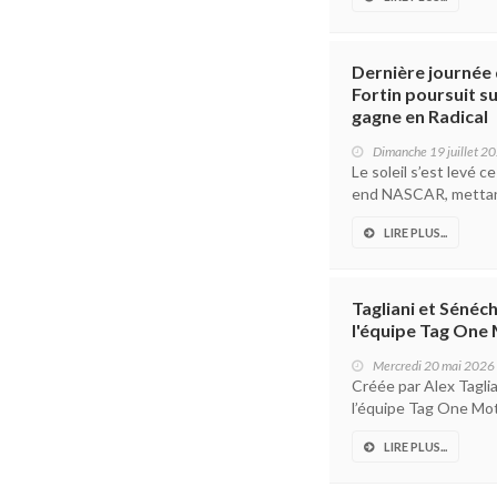
Dernière journée
Fortin poursuit s
gagne en Radical
Dimanche 19 juillet 2
Le soleil s’est levé 
end NASCAR, mettant 
LIRE PLUS...
Tagliani et Sénéc
l'équipe Tag One
Mercredi 20 mai 2026
Créée par Alex Tagli
l’équipe Tag One Mot
LIRE PLUS...