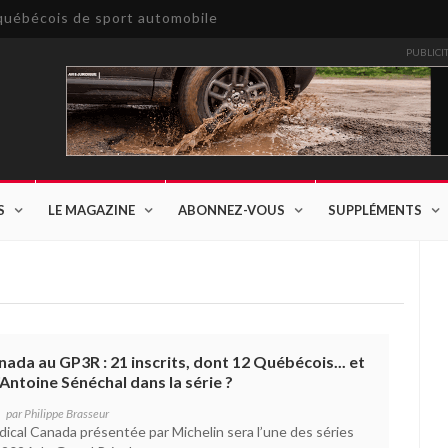
e québécois de sport automobile
PUBLICI
S
LE MAGAZINE
ABONNEZ-VOUS
SUPPLÉMENTS
ada au GP3R : 21 inscrits, dont 12 Québécois... et
'Antoine Sénéchal dans la série ?
par
Philippe Brasseur
cal Canada présentée par Michelin sera l’une des séries