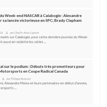
 du Week-end NASCAR à Calabogie : Alexandre
ur sa lancée victorieuse en SPC; Brady Clapham
026
par
Charlie-Anne Laporte
ce matin sur Calabogie, pour cette dernière journée du Week-
aussi en vedette les séries ...
hal sur le podium : Débuts très prometteurs pour
 Motorsports en Coupe Radical Canada
par
Philippe Brasseur
ani, Alexandre Moïse et leurs partenaires en début d’année,
orsports ...