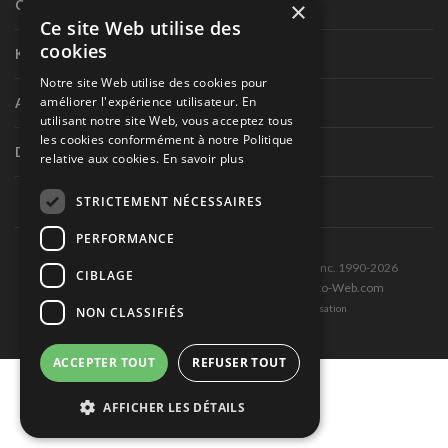
×
Circuit routier canadien
Ce site Web utilise des
cookies
Karting
Notre site Web utilise des cookies pour
améliorer l'expérience utilisateur. En
Autres séries nationales
utilisant notre site Web, vous acceptez tous
les cookies conformément à notre Politique
Divers
relative aux cookies.
En savoir plus
STRICTEMENT NÉCESSAIRES
PERFORMANCE
Tous droits réservés © Les Éditions Pole-Position inc. 1990-2026
CIBLAGE
Ce site est produit et hébergé par Montréal-Photo-Web.com
Politique de confidentialité et Conditions d’utilisation
NON CLASSIFIÉS
ACCEPTER TOUT
REFUSER TOUT
AFFICHER LES DÉTAILS