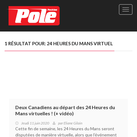
Site
officie
de
Pole-
Positi
Maga
1 RÉSULTAT POUR: 24 HEURES DU MANS VIRTUEL
-
Le
seul
maga
québé
de
sport
autom
Deux Canadiens au départ des 24 Heures du
Mans virtuelles ! (+ vidéo)
Jeudi 11 juin 2020
par
Eliane Gilain
Cette fin de semaine, les 24 Heures du Mans seront
disputées de manière virtuelle, alors que l’événement