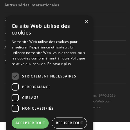
Autres séries internationales
×
Circuit routier canadien
Ce site Web utilise des
cookies
Karting
Notre site Web utilise des cookies pour
améliorer l'expérience utilisateur. En
Autres séries nationales
utilisant notre site Web, vous acceptez tous
les cookies conformément à notre Politique
Divers
relative aux cookies.
En savoir plus
STRICTEMENT NÉCESSAIRES
PERFORMANCE
Tous droits réservés © Les Éditions Pole-Position inc. 1990-2026
CIBLAGE
Ce site est produit et hébergé par Montréal-Photo-Web.com
Politique de confidentialité et Conditions d’utilisation
NON CLASSIFIÉS
ACCEPTER TOUT
REFUSER TOUT