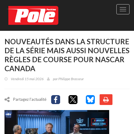
Site
officie
de
Pole-
Positi
Maga
NOUVEAUTÉS DANS LA STRUCTURE
-
DE LA SÉRIE MAIS AUSSI NOUVELLES
Le
seul
RÈGLES DE COURSE POUR NASCAR
maga
CANADA
québé
de
Vendredi 15 mai 2026
par
Philippe Brasseur
sport
autom
Partagez l'actualité