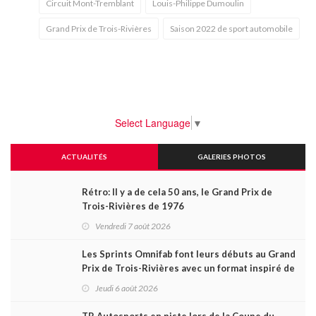
Circuit Mont-Tremblant
Louis-Philippe Dumoulin
Grand Prix de Trois-Rivières
Saison 2022 de sport automobile
Select Language
▼
ACTUALITÉS
GALERIES PHOTOS
Rétro: Il y a de cela 50 ans, le Grand Prix de
Trois-Rivières de 1976
Vendredi 7 août 2026
Les Sprints Omnifab font leurs débuts au Grand
Prix de Trois-Rivières avec un format inspiré de
Daytona
Jeudi 6 août 2026
TB Autosports en piste lors de la Coupe du