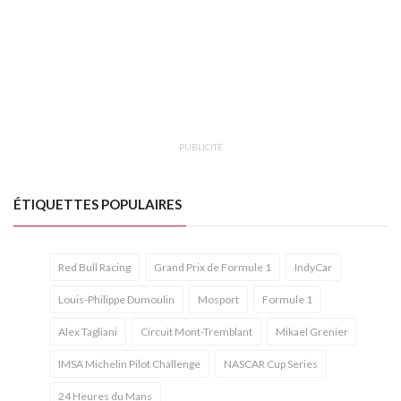
PUBLICITÉ
ÉTIQUETTES POPULAIRES
Red Bull Racing
Grand Prix de Formule 1
IndyCar
Louis-Philippe Dumoulin
Mosport
Formule 1
Alex Tagliani
Circuit Mont-Tremblant
Mikael Grenier
IMSA Michelin Pilot Challenge
NASCAR Cup Series
24 Heures du Mans