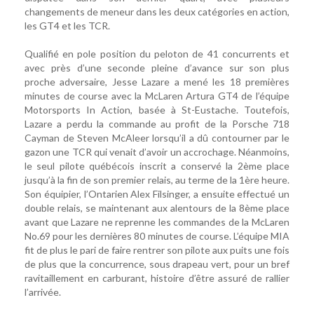
changements de meneur dans les deux catégories en action,
les GT4 et les TCR.
Qualifié en pole position du peloton de 41 concurrents et
avec près d’une seconde pleine d’avance sur son plus
proche adversaire, Jesse Lazare a mené les 18 premières
minutes de course avec la McLaren Artura GT4 de l’équipe
Motorsports In Action, basée à St-Eustache. Toutefois,
Lazare a perdu la commande au profit de la Porsche 718
Cayman de Steven McAleer lorsqu’il a dû contourner par le
gazon une TCR qui venait d’avoir un accrochage. Néanmoins,
le seul pilote québécois inscrit a conservé la 2ème place
jusqu’à la fin de son premier relais, au terme de la 1ère heure.
Son équipier, l’Ontarien Alex Filsinger, a ensuite effectué un
double relais, se maintenant aux alentours de la 8ème place
avant que Lazare ne reprenne les commandes de la McLaren
No.69 pour les dernières 80 minutes de course. L’équipe MIA
fit de plus le pari de faire rentrer son pilote aux puits une fois
de plus que la concurrence, sous drapeau vert, pour un bref
ravitaillement en carburant, histoire d’être assuré de rallier
l’arrivée.