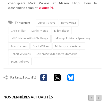
coéquipiers Mark Wilkins et Mason Filippi. Pour le
classement complet,
cliquez ici
.
Étiquettes:
Alex Filsinger
Bryce Ward
Chris Miller
Daniel Morad
Elliott Skeer
IMSA Michelin Pilot Challenge
Indianapolis Motor Speedway
Jesse Lazare
Mark Wilkins
Motorsports In Action
Robert Wickens
Saison 2023 de sport automobile
Scott Andrews
Partagez l'actualité
NOS DERNIÈRES ACTUALITÉS