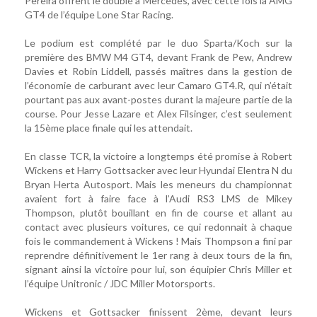
Pereira offrent le doublé à Mercedes, avec cette fois la AMG
GT4 de l’équipe Lone Star Racing.
Le podium est complété par le duo Sparta/Koch sur la
première des BMW M4 GT4, devant Frank de Pew, Andrew
Davies et Robin Liddell, passés maîtres dans la gestion de
l’économie de carburant avec leur Camaro GT4.R, qui n’était
pourtant pas aux avant-postes durant la majeure partie de la
course. Pour Jesse Lazare et Alex Filsinger, c’est seulement
la 15ème place finale qui les attendait.
En classe TCR, la victoire a longtemps été promise à Robert
Wickens et Harry Gottsacker avec leur Hyundai Elentra N du
Bryan Herta Autosport. Mais les meneurs du championnat
avaient fort à faire face à l’Audi RS3 LMS de Mikey
Thompson, plutôt bouillant en fin de course et allant au
contact avec plusieurs voitures, ce qui redonnait à chaque
fois le commandement à Wickens ! Mais Thompson a fini par
reprendre définitivement le 1er rang à deux tours de la fin,
signant ainsi la victoire pour lui, son équipier Chris Miller et
l’équipe Unitronic / JDC Miller Motorsports.
Wickens et Gottsacker finissent 2ème, devant leurs