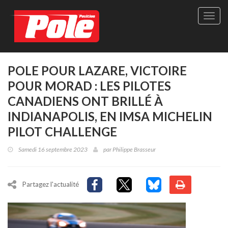
Site
officie
de
Pole-
Positi
Maga
POLE POUR LAZARE, VICTOIRE
-
POUR MORAD : LES PILOTES
Le
seul
CANADIENS ONT BRILLÉ À
maga
INDIANAPOLIS, EN IMSA MICHELIN
québé
de
PILOT CHALLENGE
sport
autom
Samedi 16 septembre 2023
par
Philippe Brasseur
Partagez l'actualité