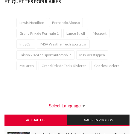
ÉTIQUETTES POPULAIRES
Lewis Hamilton
Fernando Alonso
Grand Prix de Formule 1
Lance Stroll
Mosport
IndyCar
IMSA WeatherTech Sportscar
Saison 2024 de sport automobile
Max Verstappen
McLaren
Grand Prix de Trois-Rivières
Charles Leclerc
Select Language
▼
ACTUALITÉS
GALERIES PHOTOS