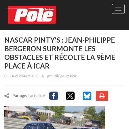
Site
officie
de
Pole-
Positi
Maga
NASCAR PINTY'S : JEAN-PHILIPPE
-
BERGERON SURMONTE LES
Le
seul
OBSTACLES ET RÉCOLTE LA 9ÈME
maga
PLACE À ICAR
québé
de
Lundi 28 août 2023
par
Philippe Brasseur
sport
autom
Partagez l'actualité