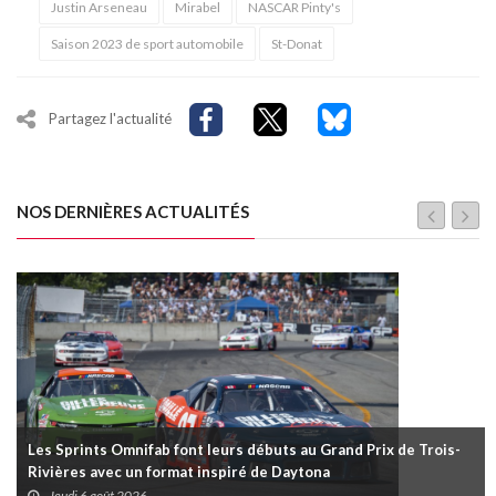
Justin Arseneau
Mirabel
NASCAR Pinty's
Saison 2023 de sport automobile
St-Donat
Partagez l'actualité
NOS DERNIÈRES ACTUALITÉS
Les Sprints Omnifab font leurs débuts au Grand Prix de Trois-
Rivières avec un format inspiré de Daytona
Jeudi 6 août 2026