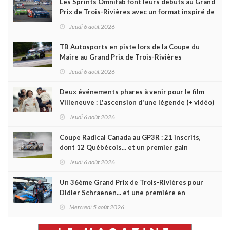
Les Sprints Omnifab font leurs débuts au Grand
Prix de Trois-Rivières avec un format inspiré de
Daytona
Jeudi 6 août 2026
TB Autosports en piste lors de la Coupe du
Maire au Grand Prix de Trois-Rivières
Jeudi 6 août 2026
Deux événements phares à venir pour le film
Villeneuve : L'ascension d'une légende (+ vidéo)
Jeudi 6 août 2026
Coupe Radical Canada au GP3R : 21 inscrits,
dont 12 Québécois... et un premier gain
d'Antoine Sénéchal dans la série ?
Jeudi 6 août 2026
Un 36ème Grand Prix de Trois-Rivières pour
Didier Schraenen... et une première en
Challenge Canada
Mercredi 5 août 2026