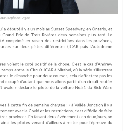
hoto: Stéphane Gagné
i a débuté il y a un mois au Sunset Speedway, en Ontario, et
 Grand Prix de Trois-Rivières deux semaines plus tard. Le
é comprimé en raison des restrictions dans les provinces,
rses sur deux pistes différentes (ICAR puis l'Autodrome
tres voient le côté positif de la chose. C’est le cas d’Andrew
temps entre le Circuit ICAR à Mirabel, où la série s’illustrera
pilotes le dimanche pour deux courses, cela n'affectera pas les
d occupé d'autant que nous allons partir d’un circuit routier
it ovale » déclare le pilote de la voiture No.51 du Rick Ware
ves à cette fin de semaine chargée : « à Vallée-Jonction il y a
ement avec la Covid et les restrictions, c’est difficile de faire
autres provinces. En faisant deux événements en deux jours, on
insi les pilotes venant d’ailleurs à rester pour l’épreuve du