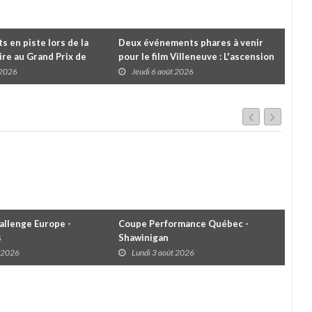
 en piste lors de la
Deux événements phares à venir
Cou
re au Grand Prix de
pour le film Villeneuve : L'ascension
insc
es
d'une légende (+ vidéo)
pre
 2026
Jeudi 6 août 2026
J
dans
llenge Europe -
Coupe Performance Québec -
WRC
s
Shawinigan
Éta
t 2026
Lundi 3 août 2026
D