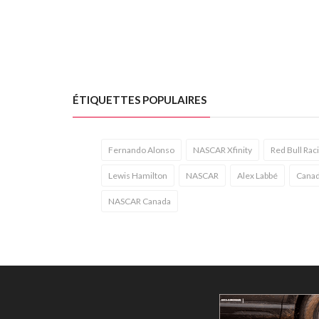
ÉTIQUETTES POPULAIRES
Fernando Alonso
NASCAR Xfinity
Red Bull Rac
Lewis Hamilton
NASCAR
Alex Labbé
Canad
NASCAR Canada