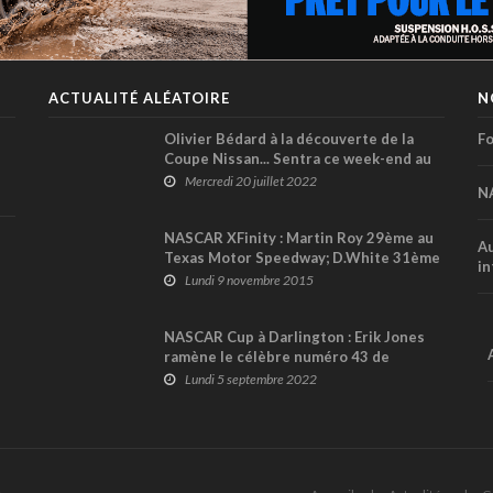
ACTUALITÉ ALÉATOIRE
N
Olivier Bédard à la découverte de la
Fo
Coupe Nissan... Sentra ce week-end au
Mont-Tremblant
Mercredi 20 juillet 2022
N
NASCAR XFinity : Martin Roy 29ème au
Au
Texas Motor Speedway; D.White 31ème
in
Lundi 9 novembre 2015
NASCAR Cup à Darlington : Erik Jones
ramène le célèbre numéro 43 de
Richard Petty sur le chemin de la
Lundi 5 septembre 2022
victoire (+ vidéo)
6