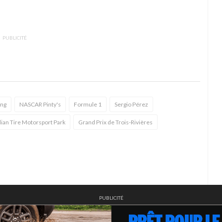
PUBLICITÉ
ing
NASCAR Pinty's
Formule 1
Sergio Pérez
ian Tire Motorsport Park
Grand Prix de Trois-Rivières
PUBLICITÉ