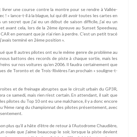
 livrer une course contre la montre pour se rendre à Vallée-
 ! » lance-t-il à la blague, lui qui dit avoir toutes les cartes en
un secret que j’ai eu un début de saison difficile, j’ai eu un
 et avant cela, lors de la 2ème épreuve au Sunset Speedway,
 ICAR en pensant que je n’ai rien à perdre. C’est un petit tracé
, j’avais terminé en 2ème position ».
voué que 8 autres pilotes ont eu le même genre de problème au
 nous battons des records de piste à chaque sortie, mais les
 freins sur nos voitures qu’en 2006. Il faudra certainement que
ues de Toronto et de Trois-Rivières l’an prochain » souligne-t-
ites et de freinage abruptes que le circuit urbain du GP3R,
 ce samedi, mais rien n'est certain. En attendant, il sait que
 les pilotes du Top 10 ont eu une malchance, il y a donc encore
ve au 9ème rang du championnat des pilotes présentement, avec
résentement.
non plus qu’il a hâte d’être de retour à l’Autodrome Chaudière,
n ovale que j’aime beaucoup le soir, lorsque la piste devient