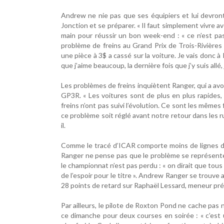
Andrew ne nie pas que ses équipiers et lui devront
Jonction et se préparer. « Il faut simplement vivre avec
main pour réussir un bon week-end : « ce n’est pas 
problème de freins au Grand Prix de Trois-Rivières
une pièce à 3$ a cassé sur la voiture. Je vais donc à
que j’aime beaucoup, la dernière fois que j’y suis allé
Les problèmes de freins inquiètent Ranger, qui a a
GP3R. « Les voitures sont de plus en plus rapides,
freins n’ont pas suivi l’évolution. Ce sont les mêmes
ce problème soit réglé avant notre retour dans les r
il.
Comme le tracé d’ICAR comporte moins de lignes dro
Ranger ne pense pas que le problème se représentera
le championnat n’est pas perdu : « on dirait que tous
de l’espoir pour le titre ». Andrew Ranger se trou
28 points de retard sur Raphaël Lessard, meneur p
Par ailleurs, le pilote de Roxton Pond ne cache pas 
ce dimanche pour deux courses en soirée : « c’est u