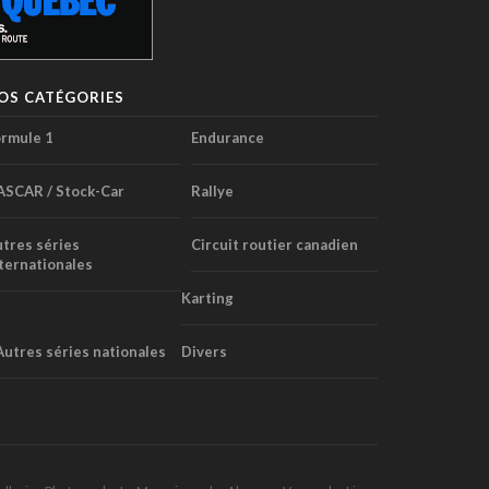
OS CATÉGORIES
rmule 1
Endurance
ASCAR / Stock-Car
Rallye
tres séries
Circuit routier canadien
ternationales
Karting
Autres séries nationales
Divers