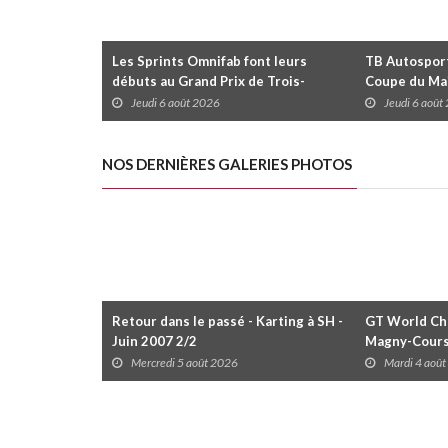
Les Sprints Omnifab font leurs
TB Autosports
débuts au Grand Prix de Trois-
Coupe du Mai
Rivières avec un format inspiré de
Trois-Rivièr
Jeudi 6 août 2026
Jeudi 6 août
Daytona
NOS DERNIÈRES GALERIES PHOTOS
Retour dans le passé - Karting à SH -
GT World Cha
Juin 2007 2/2
Magny-Cour
Mercredi 5 août 2026
Mardi 4 aoû