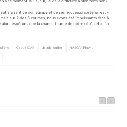
n à ce moment-là. Le jour, j’ai de la difficulté à bien terminer ».
satisfaisant de son équipe et de ses nouveaux partenaires : «
 mais sur 2 des 3 courses, nous avons été impuissants face à
 alors espérons que la chance tourne de notre côté cette fin
dière
Circuit ICAR
circuit routier
NASCAR Pinty's