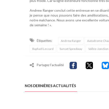
plus froide. Car la ligne extérieure fonctionne très bie
Andrew Ranger conclut cette entrevue en se disant 
je pense que nous pouvons faire des améliorations,
notre malchance. Nous avons une excellente voiture
de semaine ! ».
Étiquettes:
Andrew Ranger
Autodrome Chau
Raphaël Lessard
Sunset Speedway
Vallée-Jonction
Partagez l'actualité
NOS DERNIÈRES ACTUALITÉS