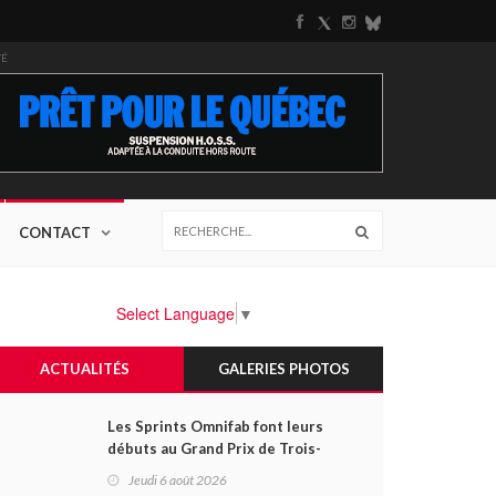
TÉ
CONTACT
Select Language
▼
ACTUALITÉS
GALERIES PHOTOS
Les Sprints Omnifab font leurs
débuts au Grand Prix de Trois-
Rivières avec un format inspiré
Jeudi 6 août 2026
de Daytona