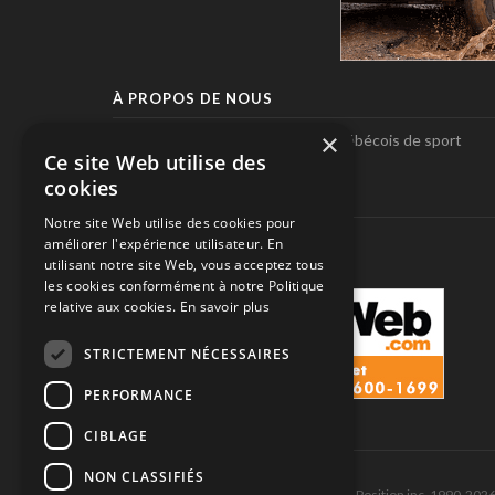
À PROPOS DE NOUS
×
Pole-Position, le seul magazine québécois de sport
Ce site Web utilise des
automobile.
cookies
SUIVEZ-NOUS
Notre site Web utilise des cookies pour
améliorer l'expérience utilisateur. En
utilisant notre site Web, vous acceptez tous
les cookies conformément à notre Politique
relative aux cookies.
En savoir plus
STRICTEMENT NÉCESSAIRES
PERFORMANCE
CIBLAGE
NON CLASSIFIÉS
Tous droits réservés © Les Éditions Pole-Position inc. 1990-202