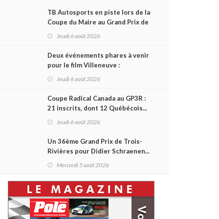
TB Autosports en piste lors de la
Coupe du Maire au Grand Prix de
Trois-Rivières
Jeudi 6 août 2026
Deux événements phares à venir
pour le film Villeneuve :
L'ascension d'une légende (+
Jeudi 6 août 2026
vidéo)
Coupe Radical Canada au GP3R :
21 inscrits, dont 12 Québécois...
et un premier gain d'Antoine
Jeudi 6 août 2026
Sénéchal dans la série ?
Un 36ème Grand Prix de Trois-
Rivières pour Didier Schraenen...
et une première en Challenge
Mercredi 5 août 2026
Canada