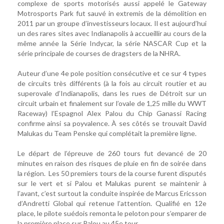
complexe de sports motorisés aussi appelé le Gateway
Motrosports Park fut sauvé in extremis de la démolition en
2011 par un groupe d’investisseurs locaux. Il est aujourd’hui
un des rares sites avec Indianapolis à accueillir au cours de la
même année la Série Indycar, la série NASCAR Cup et la
série principale de courses de dragsters de la NHRA.
Auteur d’une 4e pole position consécutive et ce sur 4 types
de circuits très différents (à la fois au circuit routier et au
superovale d’Indianapolis, dans les rues de Détroit sur un
circuit urbain et finalement sur l’ovale de 1,25 mille du WWT
Raceway) l’Espagnol Alex Palou du Chip Ganassi Racing
confirme ainsi sa poyvalence. À ses côtés se trouvait David
Malukas du Team Penske qui complétait la première ligne.
Le départ de l’épreuve de 260 tours fut devancé de 20
minutes en raison des risques de pluie en fin de soirée dans
la région. Les 50 premiers tours de la course furent disputés
sur le vert et si Palou et Malukas purent se maintenir à
l’avant, c’est surtout la conduite inspirée de Marcus Ericsson
d’Andretti Global qui retenue l’attention. Qualifié en 12e
place, le pilote suédois remonta le peloton pour s’emparer de
la première place sur Palou au 45e tour.