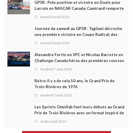
GP3R : Pole position et victoire en Duels pour
Lacroix en NASCAR Canada; Camirand remporte
l'autre Duels
Samedi 8 août 2026
Journée de samedi au GP3R : Tagliani décroche
une première victoire en Coupe Radical; des
courses très disputées dans toutes les séries
Samedi 8 août 2026
Alexandre Fortin en SPC et Nicolas Barrette en
Challenge Canada héros des premières courses
du week-end au GP3R
Vendredi 7 août 2026
Rétro: Il y a de cela 50 ans, le Grand Prix de
Trois-Rivières de 1976
Vendredi 7 août 2026
Les Sprints Omnifab font leurs débuts au Grand
Prix de Trois-Rivières avec un format inspiré de
Daytona
Jeudi 6 août 2026