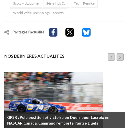
Scott McLaughlin
Série IndyCar
Team Penske
World Wide Technology Raceway
Partagez l'actualité
NOS DERNIÈRES ACTUALITÉS
GP3R : Pole position et victoire en Duels pour Lacroix en
NASCAR Canada; Camirand remporte l'autre Duels