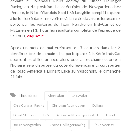
devant le Hollandais Rinus Veekay du Juncos Hollinger
Racing en 4e position. Le coéquipier de Newgarden chez
Penske, le Néo-Zélandais Scott McLaughlin complète quant
à lui le Top 5 dans une voiture à la livrée classique longtemps
porté par les voitures du Team Penske en IndyCar et de
McLaren en F1. Pour les résultats complets de l’épreuve de
St-Louis,
cliquez ici
.
Après un mois de mai éreintant et 3 courses dans les 3
dernières fins de semaine, les participants à la Série IndyCar
pourront souffler un peu alors que la prochaine course à
l’horaire sera disputée du coté du légendaire circuit routier
de Road America à Elkhart Lake au Wisconsin, le dimanche
21 juin.
Étiquettes:
Alex Palou
Chevrolet
Chip Ganassi Racing
Christian Rasmussen
Dallara
David Malukas
ECR
Gateway Motorsports Park
Honda
Josef Newgarden
Juncos Hollinger Racing
Rinus VeeKay