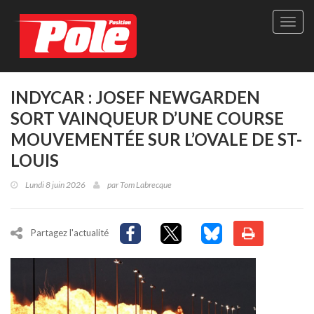
Site
officie
de
Pole-
Positi
Maga
INDYCAR : JOSEF NEWGARDEN
-
SORT VAINQUEUR D’UNE COURSE
Le
seul
MOUVEMENTÉE SUR L’OVALE DE ST-
maga
LOUIS
québé
de
Lundi 8 juin 2026
par
Tom Labrecque
sport
autom
Partagez l'actualité