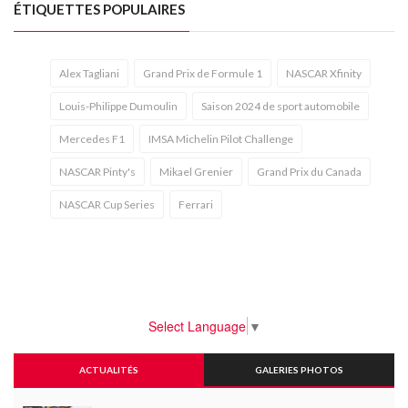
ÉTIQUETTES POPULAIRES
Alex Tagliani
Grand Prix de Formule 1
NASCAR Xfinity
Louis-Philippe Dumoulin
Saison 2024 de sport automobile
Mercedes F1
IMSA Michelin Pilot Challenge
NASCAR Pinty's
Mikael Grenier
Grand Prix du Canada
NASCAR Cup Series
Ferrari
Select Language
▼
ACTUALITÉS
GALERIES PHOTOS