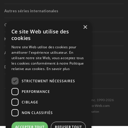
Autres séries internationales
×
Circuit routier canadien
Ce site Web utilise des
cookies
Karting
Notre site Web utilise des cookies pour
améliorer l'expérience utilisateur. En
Autres séries nationales
utilisant notre site Web, vous acceptez tous
les cookies conformément à notre Politique
Divers
relative aux cookies.
En savoir plus
STRICTEMENT NÉCESSAIRES
PERFORMANCE
Tous droits réservés © Les Éditions Pole-Position inc. 1990-2026
CIBLAGE
Ce site est produit et hébergé par Montréal-Photo-Web.com
Politique de confidentialité et Conditions d’utilisation
NON CLASSIFIÉS
ACCEPTER TOUT
REFUSER TOUT