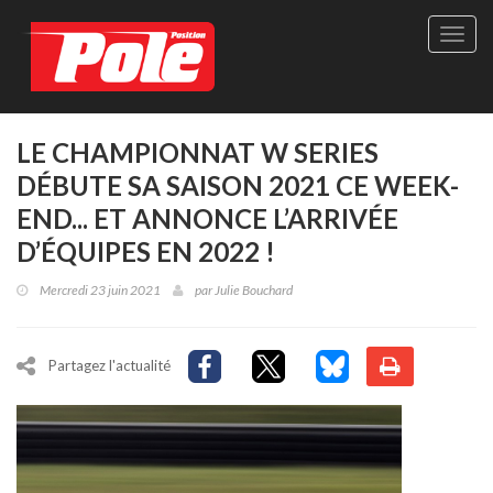
Site
officie
de
Pole-
Positi
Maga
LE CHAMPIONNAT W SERIES
-
DÉBUTE SA SAISON 2021 CE WEEK-
Le
seul
END... ET ANNONCE L’ARRIVÉE
maga
D’ÉQUIPES EN 2022 !
québé
de
Mercredi 23 juin 2021
par
Julie Bouchard
sport
autom
Partagez l'actualité