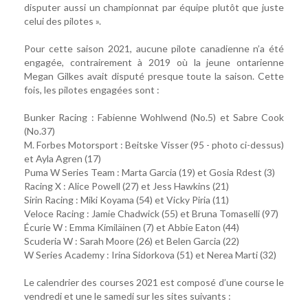
disputer aussi un championnat par équipe plutôt que juste
celui des pilotes ».
Pour cette saison 2021, aucune pilote canadienne n’a été
engagée, contrairement à 2019 où la jeune ontarienne
Megan Gilkes avait disputé presque toute la saison. Cette
fois, les pilotes engagées sont :
Bunker Racing : Fabienne Wohlwend (No.5) et Sabre Cook
(No.37)
M. Forbes Motorsport : Beitske Visser (95 - photo ci-dessus)
et Ayla Agren (17)
Puma W Series Team : Marta Garcia (19) et Gosia Rdest (3)
Racing X : Alice Powell (27) et Jess Hawkins (21)
Sirin Racing : Miki Koyama (54) et Vicky Piria (11)
Veloce Racing : Jamie Chadwick (55) et Bruna Tomaselli (97)
Écurie W : Emma Kimiläinen (7) et Abbie Eaton (44)
Scuderia W : Sarah Moore (26) et Belen Garcia (22)
W Series Academy : Irina Sidorkova (51) et Nerea Marti (32)
Le calendrier des courses 2021 est composé d’une course le
vendredi et une le samedi sur les sites suivants :