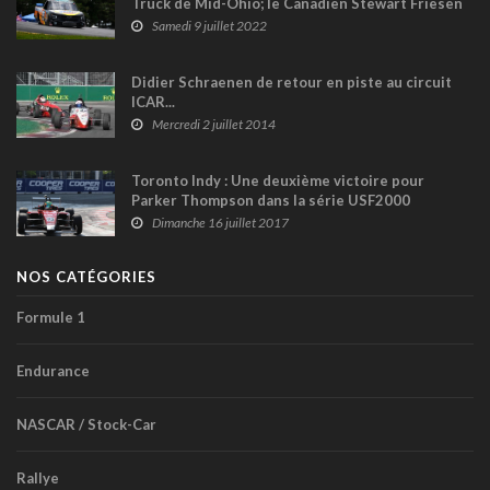
Truck de Mid-Ohio; le Canadien Stewart Friesen
quatrième (+ vidéo)
Samedi 9 juillet 2022
Didier Schraenen de retour en piste au circuit
ICAR...
Mercredi 2 juillet 2014
Toronto Indy : Une deuxième victoire pour
Parker Thompson dans la série USF2000
Dimanche 16 juillet 2017
NOS CATÉGORIES
Formule 1
Endurance
NASCAR / Stock-Car
Rallye