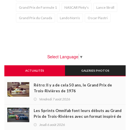
Grand Prix de Formule 1
NASCAR Pinty's
Lance Stroll
Grand Prix du Canada
Lando Norris
Oscar Piastri
Select Language
▼
ACTUALITÉS
GALERIES PHOTOS
Rétro: Il y a de cela 50 ans, le Grand Prix de
Trois-Rivières de 1976
Vendredi 7 août 2026
Les Sprints Omnifab font leurs débuts au Grand
Prix de Trois-Rivières avec un format inspiré de
Daytona
Jeudi 6 août 2026