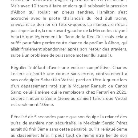
Mais avec 10 tours à faire et alors qu’il subissait la pression
d’Albon qui roulait en pneus tendres, Hamilton s’est
accroché avec le pilote thaïlandais du Red Bull racing,
envoyant ce dernier en tête-à-queue. La manœuvre n’était
pas importante, la roue avant-gauche de la Mercedes n’ayant
heurté que légèrement le flanc de la Red Bull mais cela a
suffit pour faire perdre toute chance de podium à Albon, qui
allait finalement abandonner après son retour des graviers,
suite à un problème de puissance moteur (lui aussi !).
Régulier à défaut d’avoir une voiture compétitive, Charles
Leclerc a disputé une course sans erreur, contrairement à
son coéquipier Sebastian Vettel, parti en tête-à-queue lors
d’un dépassement raté sur la McLaren-Renault de Carlos
Sainz, celui-là même qui le remplacera chez Ferrari en 2021.
Leclerc finit ainsi 2ème (3ème au damier) tandis que Vettel
est seulement 10ème.
Pénalisé de 5 secondes parce que son équipe l’a relancé des
puits de manière non sécuritaire, le Mexicain Sergio Pérez
aurait dû finir 3ème sans cette pénalité, qui l’a relégué 6ème
au classement final. Il peut tout de même être fier de son