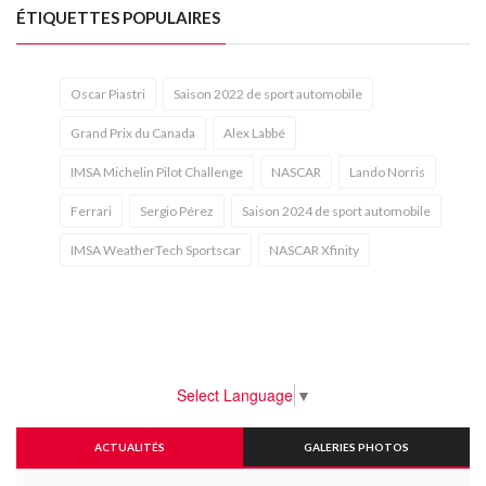
ÉTIQUETTES POPULAIRES
Oscar Piastri
Saison 2022 de sport automobile
Grand Prix du Canada
Alex Labbé
IMSA Michelin Pilot Challenge
NASCAR
Lando Norris
Ferrari
Sergio Pérez
Saison 2024 de sport automobile
IMSA WeatherTech Sportscar
NASCAR Xfinity
Select Language
▼
ACTUALITÉS
GALERIES PHOTOS