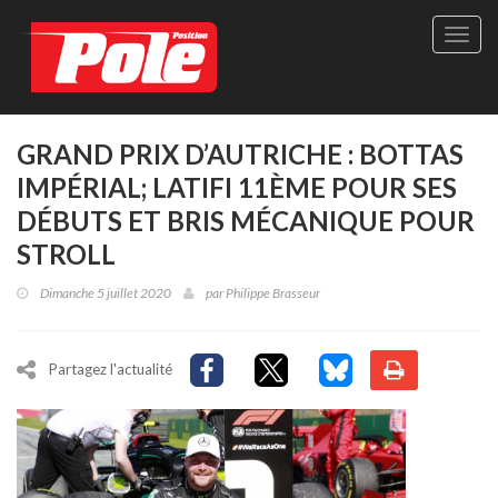
Site
officie
de
Pole-
Positi
Maga
GRAND PRIX D’AUTRICHE : BOTTAS
-
IMPÉRIAL; LATIFI 11ÈME POUR SES
Le
seul
DÉBUTS ET BRIS MÉCANIQUE POUR
maga
STROLL
québé
de
Dimanche 5 juillet 2020
par
Philippe Brasseur
sport
autom
Partagez l'actualité