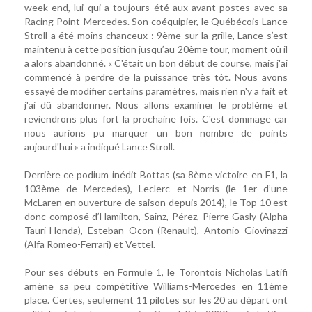
week-end, lui qui a toujours été aux avant-postes avec sa
Racing Point-Mercedes. Son coéquipier, le Québécois Lance
Stroll a été moins chanceux : 9ème sur la grille, Lance s’est
maintenu à cette position jusqu’au 20ème tour, moment où il
a alors abandonné. « C'était un bon début de course, mais j'ai
commencé à perdre de la puissance très tôt. Nous avons
essayé de modifier certains paramètres, mais rien n'y a fait et
j'ai dû abandonner. Nous allons examiner le problème et
reviendrons plus fort la prochaine fois. C'est dommage car
nous aurions pu marquer un bon nombre de points
aujourd'hui » a indiqué Lance Stroll.
Derrière ce podium inédit Bottas (sa 8ème victoire en F1, la
103ème de Mercedes), Leclerc et Norris (le 1er d’une
McLaren en ouverture de saison depuis 2014), le Top 10 est
donc composé d’Hamilton, Sainz, Pérez, Pierre Gasly (Alpha
Tauri-Honda), Esteban Ocon (Renault), Antonio Giovinazzi
(Alfa Romeo-Ferrari) et Vettel.
Pour ses débuts en Formule 1, le Torontois Nicholas Latifi
amène sa peu compétitive Williams-Mercedes en 11ème
place. Certes, seulement 11 pilotes sur les 20 au départ ont