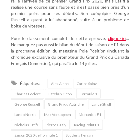
rallié l’arrivée de ce premier Grand Prix 2020, mais Latifi a
réalisé une course sans faute et il est passé bien près d’un
premier point pour ses débuts. Son coéquipier George
Russell a quant à lui abandonné, suite à un problème de
boîte de vitesses.
Pour le classement complet de cette épreuve,
cliquez ici
...
Ne manquez pas aussi le bilan du début de saison de F1 dans
la prochaine édition du magazine Pole-Position (incluant la
chronique exclusive du promoteur du Grand Prix du Canada
François Dumontier), qui paraîtra le 14 juillet.
Étiquettes:
Alex Albon
Carlos Sainz
Charles Leclerc
Esteban Ocon
Formule 1
George Russell
Grand Prix d'Autriche
Lance Stroll
Lando Norris
Max Verstappen
Mercedes F1
Nicholas Latifi
Pierre Gasly
Racing Point F1
Saison 2020 de Formule 1
Scuderia Ferrari