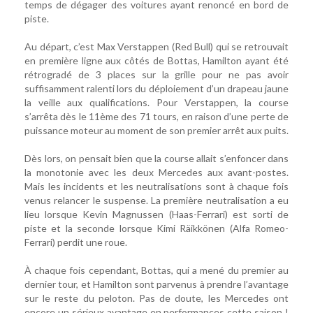
temps de dégager des voitures ayant renoncé en bord de
piste.
Au départ, c’est Max Verstappen (Red Bull) qui se retrouvait
en première ligne aux côtés de Bottas, Hamilton ayant été
rétrogradé de 3 places sur la grille pour ne pas avoir
suffisamment ralenti lors du déploiement d’un drapeau jaune
la veille aux qualifications. Pour Verstappen, la course
s’arrêta dès le 11ème des 71 tours, en raison d’une perte de
puissance moteur au moment de son premier arrêt aux puits.
Dès lors, on pensait bien que la course allait s’enfoncer dans
la monotonie avec les deux Mercedes aux avant-postes.
Mais les incidents et les neutralisations sont à chaque fois
venus relancer le suspense. La première neutralisation a eu
lieu lorsque Kevin Magnussen (Haas-Ferrari) est sorti de
piste et la seconde lorsque Kimi Räikkönen (Alfa Romeo-
Ferrari) perdit une roue.
À chaque fois cependant, Bottas, qui a mené du premier au
dernier tour, et Hamilton sont parvenus à prendre l’avantage
sur le reste du peloton. Pas de doute, les Mercedes ont
encore un sérieux avantage en performances cette saison !