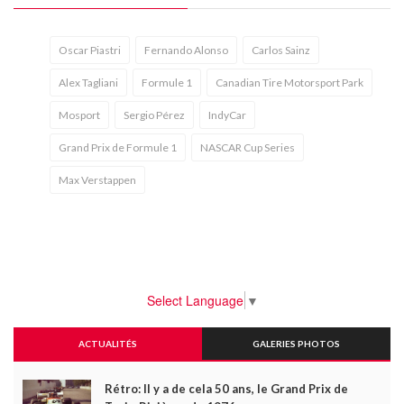
Oscar Piastri
Fernando Alonso
Carlos Sainz
Alex Tagliani
Formule 1
Canadian Tire Motorsport Park
Mosport
Sergio Pérez
IndyCar
Grand Prix de Formule 1
NASCAR Cup Series
Max Verstappen
Select Language
▼
ACTUALITÉS
GALERIES PHOTOS
Rétro: Il y a de cela 50 ans, le Grand Prix de