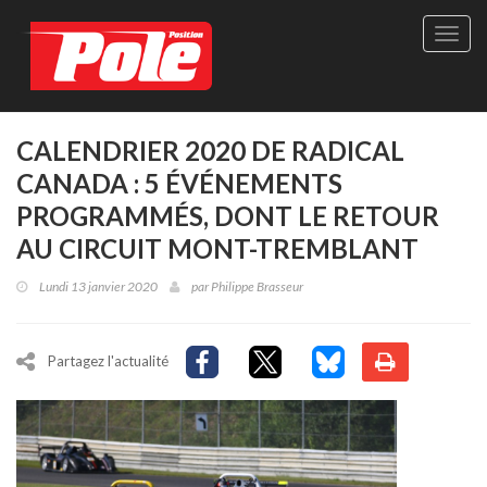
Site
officie
de
Pole-
Positi
Maga
CALENDRIER 2020 DE RADICAL
-
CANADA : 5 ÉVÉNEMENTS
Le
seul
PROGRAMMÉS, DONT LE RETOUR
maga
AU CIRCUIT MONT-TREMBLANT
québé
de
Lundi 13 janvier 2020
par
Philippe Brasseur
sport
autom
Partagez l'actualité