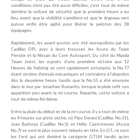
conditions n’ont pas été aussi difficiles, c’est tout de même
derrière la voiture de sécurité que la première heure a eu
lieu, avant que la visibilité s’améliore et que le drapeau vert
puisse enfin être agité pour libérer le peloton des 38
équipages.
Rapidement, les avant-postes ont été monopolisés par les
Cadillac DPi, avec à leurs trousses les Acura du Team
Penske et la Nissan du Core Autosport. Du côté du Mazda
Team Joest, les espoirs d’une première victoire aux 12
Heures de Sebring se sont rapidement estompés, la No.77
étant victime d’ennuis mécaniques et contrainte à l’abandon
dès la deuxième heure tandis que la No.55 a été envoyée
dans le mur par Jonathan Bomarito, lorsque la pluie refit son
apparition peu avant la mi-course. Repartie, cette voiture a
tout de même fini 6ème.
Entre la pluie du début et de la mi-course, il y a tout de même
eu 4 heures sur piste sèche, où Pipo Derani (Cadillac No.31),
Joao Barbosa (Cadillac No.5) et Hélio Castroneves (Acura
No.7) se sont le plus souvent relayés en tête. En GT, ce sont
les Ford qui ont dominé la catégorie GTLM tandis qu’en