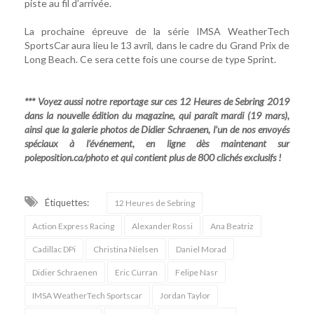
piste au fil d’arrivée.
La prochaine épreuve de la série IMSA WeatherTech
SportsCar aura lieu le 13 avril, dans le cadre du Grand Prix de
Long Beach. Ce sera cette fois une course de type Sprint.
*** Voyez aussi notre reportage sur ces 12 Heures de Sebring 2019
dans la nouvelle édition du magazine, qui paraît mardi (19 mars),
ainsi que la galerie photos de Didier Schraenen, l’un de nos envoyés
spéciaux à l’événement, en ligne dès maintenant sur
poleposition.ca/photo et qui contient plus de 800 clichés exclusifs !
Étiquettes:
12 Heures de Sebring
Action Express Racing
Alexander Rossi
Ana Beatriz
Cadillac DPi
Christina Nielsen
Daniel Morad
Didier Schraenen
Eric Curran
Felipe Nasr
IMSA WeatherTech Sportscar
Jordan Taylor