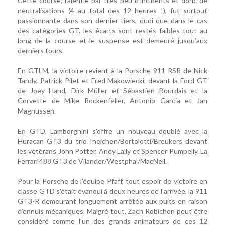
Cette course, ralentie par très peu d’incidents et donc de
neutralisations (4 au total des 12 heures !), fut surtout
passionnante dans son dernier tiers, quoi que dans le cas
des catégories GT, les écarts sont restés faibles tout au
long de la course et le suspense est demeuré jusqu’aux
derniers tours.
En GTLM, la victoire revient à la Porsche 911 RSR de Nick
Tandy, Patrick Pilet et Fred Makowiecki, devant la Ford GT
de Joey Hand, Dirk Müller et Sébastien Bourdais et la
Corvette de Mike Rockenfeller, Antonio Garcia et Jan
Magnussen.
En GTD, Lamborghini s’offre un nouveau doublé avec la
Huracan GT3 du trio Ineichen/Bortolotti/Breukers devant
les vétérans John Potter, Andy Lally et Spencer Pumpelly. La
Ferrari 488 GT3 de Vilander/Westphal/MacNeil.
Pour la Porsche de l’équipe Pfaff, tout espoir de victoire en
classe GTD s’était évanoui à deux heures de l’arrivée, la 911
GT3-R demeurant longuement arrêtée aux puits en raison
d’ennuis mécaniques. Malgré tout, Zach Robichon peut être
considéré comme l’un des grands animateurs de ces 12