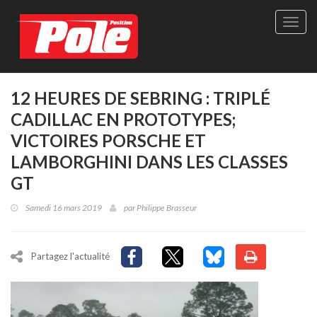
Site
officie
de
Pole-
Positi
Maga
12 HEURES DE SEBRING : TRIPLÉ
-
CADILLAC EN PROTOTYPES;
Le
seul
VICTOIRES PORSCHE ET
maga
LAMBORGHINI DANS LES CLASSES
québé
de
GT
sport
autom
Samedi 16 mars 2019
par
Philippe Brasseur
Partagez l'actualité