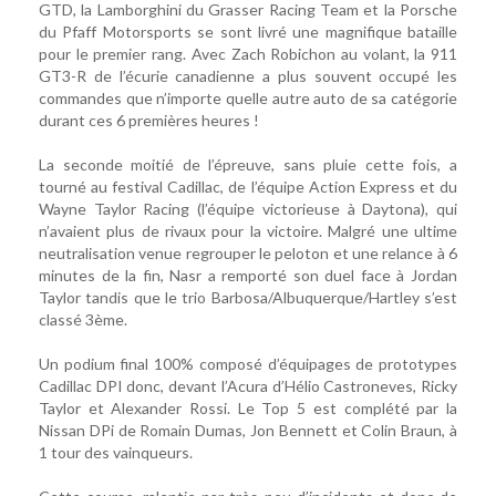
GTD, la Lamborghini du Grasser Racing Team et la Porsche
du Pfaff Motorsports se sont livré une magnifique bataille
pour le premier rang. Avec Zach Robichon au volant, la 911
GT3-R de l’écurie canadienne a plus souvent occupé les
commandes que n’importe quelle autre auto de sa catégorie
durant ces 6 premières heures !
La seconde moitié de l’épreuve, sans pluie cette fois, a
tourné au festival Cadillac, de l’équipe Action Express et du
Wayne Taylor Racing (l’équipe victorieuse à Daytona), qui
n’avaient plus de rivaux pour la victoire. Malgré une ultime
neutralisation venue regrouper le peloton et une relance à 6
minutes de la fin, Nasr a remporté son duel face à Jordan
Taylor tandis que le trio Barbosa/Albuquerque/Hartley s’est
classé 3ème.
Un podium final 100% composé d’équipages de prototypes
Cadillac DPI donc, devant l’Acura d’Hélio Castroneves, Ricky
Taylor et Alexander Rossi. Le Top 5 est complété par la
Nissan DPi de Romain Dumas, Jon Bennett et Colin Braun, à
1 tour des vainqueurs.