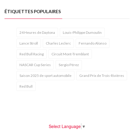
ÉTIQUETTES POPULAIRES
24 Heures de Daytona
Louis-Philippe Dumoulin
Lance Stroll
Charles Leclerc
Fernando Alonso
Red Bull Racing
Circuit Mont-Tremblant
NASCAR Cup Series
Sergio Pérez
Saison 2025 de sport automobile
Grand Prix de Trois-Rivières
Red Bull
Select Language
▼