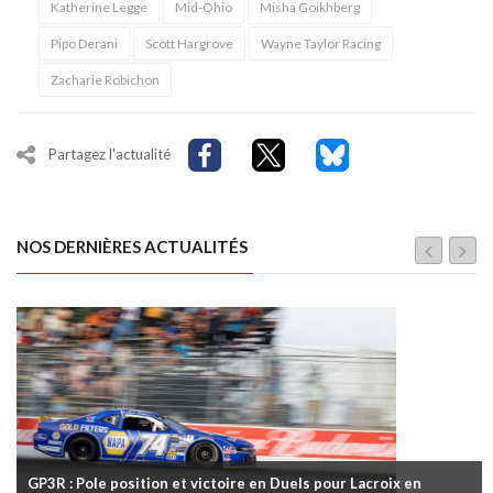
Katherine Legge
Mid-Ohio
Misha Goikhberg
Pipo Derani
Scott Hargrove
Wayne Taylor Racing
Zacharie Robichon
Partagez l'actualité
NOS DERNIÈRES ACTUALITÉS
GP3R : Pole position et victoire en Duels pour Lacroix en