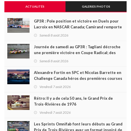
ACTUALITÉS
GALERIES PHOTOS
GP3R : Pole position et victoire en Duels pour
Lacroix en NASCAR Canada; Camirand remporte
l'autre Duels
Samedi 8 août 2026
Journée de samedi au GP3R : Tagliani décroche
une première victoire en Coupe Radical; des
courses très disputées dans toutes les séries
Samedi 8 août 2026
Alexandre Fortin en SPC et Nicolas Barrette en
Challenge Canada héros des premières courses
du week-end au GP3R
Vendredi 7 août 2026
Rétro: Il y a de cela 50 ans, le Grand Prix de
Trois-Rivières de 1976
Vendredi 7 août 2026
Les Sprints Omnifab font leurs débuts au Grand
Prix de Trois-Rivières avec un format inspiré de