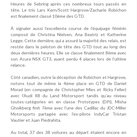
Heures de Sebring après ces nombreux tours passés en
tête. Le trio Lars Kern/Scott Hargrove/Zacharie Robichon
est finalement classé 10ème des GTD.
À signaler aussi l’excellente course de l’équipage féminin
composé de Christina Nielsen, Ana Beatriz et Katherine
Legge. Cette dernière, qui a assuré la majorité des relais, est
restée dans le peloton de tête des GTD tout au long des
deux dernières heures. Elle se classe finalement 8ème avec
son Acura NSX GT3, ayant perdu 4 places lors de l’ultime
relance.
Côté canadien, outre la déception de Robichon et Hargrove,
notons tout de même la 4ème place en GTD de Daniel
Morad (en compagnie de Christopher Mies et Ricky Feller)
avec l’Audi R8 du Land Motorsport tandis qu’au niveau
toutes-catégories en en classe Prototypes (DPi), Misha
Ghoikberg finit 7ème avec l’une des Cadillac du JDC-Miller
Motorsports partagée avec l’ex-pilote IndyCar Tristan
Vautier et Juan Piedrahita.
Au total, 37 des 38 voitures au départ étaient encore en