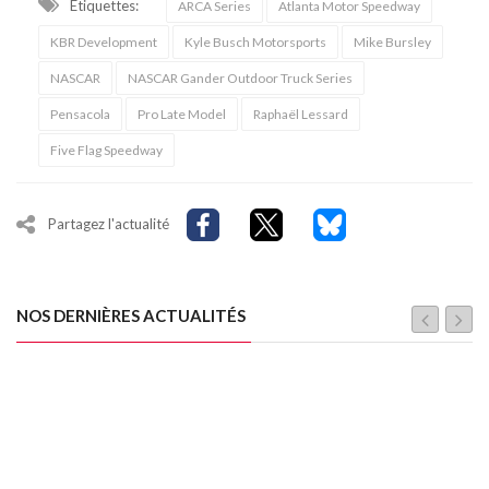
Étiquettes:
ARCA Series
Atlanta Motor Speedway
KBR Development
Kyle Busch Motorsports
Mike Bursley
NASCAR
NASCAR Gander Outdoor Truck Series
Pensacola
Pro Late Model
Raphaël Lessard
Five Flag Speedway
Partagez l'actualité
NOS DERNIÈRES ACTUALITÉS