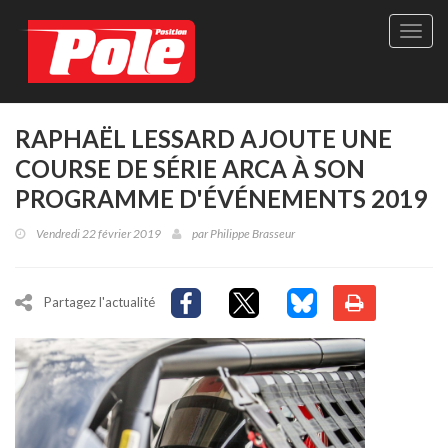
Site
officie
de
Pole-
Positi
Maga
RAPHAËL LESSARD AJOUTE UNE
-
COURSE DE SÉRIE ARCA À SON
Le
seul
PROGRAMME D'ÉVÉNEMENTS 2019
maga
québé
Vendredi 22 février 2019
par
Philippe Brasseur
de
sport
autom
Partagez l'actualité