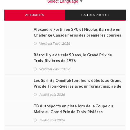
Select Language
▼
ACTUALITÉS
GALERIES PHOTOS
Alexandre Fortin en SPC et Nicolas Barrette en
Challenge Canada héros des premières courses
du week-end au GP3R
Vendredi 7 août 2026
Rétro: Il y a de cela 50 ans, le Grand Prix de
Trois-Rivières de 1976
Vendredi 7 août 2026
Les Sprints Omnifab font leurs débuts au Grand
Prix de Trois-Rivières avec un format inspiré de
Daytona
Jeudi 6 août 2026
TB Autosports en piste lors de la Coupe du
Maire au Grand Prix de Trois-Rivières
Jeudi 6 août 2026