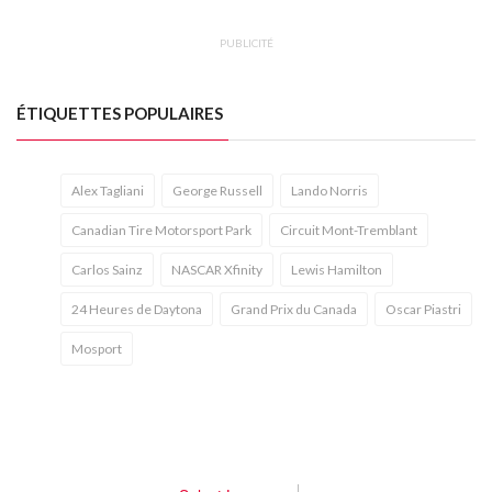
PUBLICITÉ
ÉTIQUETTES POPULAIRES
Alex Tagliani
George Russell
Lando Norris
Canadian Tire Motorsport Park
Circuit Mont-Tremblant
Carlos Sainz
NASCAR Xfinity
Lewis Hamilton
24 Heures de Daytona
Grand Prix du Canada
Oscar Piastri
Mosport