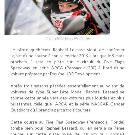
Crédit photo: Bruce Nettleman
Le pilote québécois Raphaël Lessard vient de confirmer
l'ajout d'une course à son calendrier 2019 alors que le 9 mars
prochain, il sera en piste sur le circuit du Five Flags
Speedway en série ARCA (Pensacola 200) à bord d’une
voiture préparée par l’équipe KBR Development.
Après trois saisons passées essentiellement au volant de
voitures de type Super Late Model, Raphaël Lessard se
tourne cette année vers des voitures plus lourdes et plus
puissantes, telle que l'ARCA et la série NASCAR Gander
Outdoors où il prendra part à trois courses.
Cette course au Five Flag Speedway (Pensacola, Floride)
tombe bien pour Raphaël Lessard, qui en sera à sa 7ème
course sur cette piste ovale de 0,8 km qu'il connaît