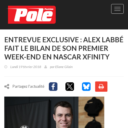
Site
officie
de
Pole-
Positi
Maga
ENTREVUE EXCLUSIVE : ALEX LABBÉ
-
FAIT LE BILAN DE SON PREMIER
Le
seul
WEEK-END EN NASCAR XFINITY
maga
québé
Lundi 19 février 2018
par
Eliane Gilain
de
sport
autom
Partagez l'actualité