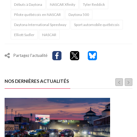
Débuts à Daytona
NASCAR Xfinity
Tyler Reddick
Pilote québécois en NASCAR
Daytona 500
Daytona International Speedway
Sport automobile québécois
Elliott Sadler
NASCAR
Partagez l'actualité
NOS DERNIÈRES ACTUALITÉS