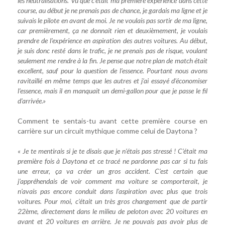
les neutralisations. Vu que c’était ma première expérience dans cette
course, au début je ne prenais pas de chance, je gardais ma ligne et je
suivais le pilote en avant de moi. Je ne voulais pas sortir de ma ligne,
car premièrement, ça ne donnait rien et deuxièmement, je voulais
prendre de l’expérience en aspiration des autres voitures. Au début,
je suis donc resté dans le trafic, je ne prenais pas de risque, voulant
seulement me rendre à la fin. Je pense que notre plan de match était
excellent, sauf pour la question de l’essence. Pourtant nous avons
ravitaillé en même temps que les autres et j’ai essayé d’économiser
l’essence, mais il en manquait un demi-gallon pour que je passe le fil
d’arrivée.»
Comment te sentais-tu avant cette première course en
carrière sur un circuit mythique comme celui de Daytona ?
« Je te mentirais si je te disais que je n’étais pas stressé ! C’était ma
première fois à Daytona et ce tracé ne pardonne pas car si tu fais
une erreur, ça va créer un gros accident. C’est certain que
j’appréhendais de voir comment ma voiture se comporterait, je
n’avais pas encore conduit dans l’aspiration avec plus que trois
voitures. Pour moi, c’était un très gros changement que de partir
22ème, directement dans le milieu de peloton avec 20 voitures en
avant et 20 voitures en arrière. Je ne pouvais pas avoir plus de