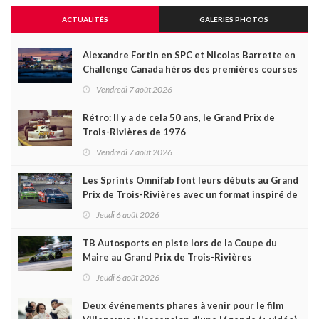
ACTUALITÉS
GALERIES PHOTOS
Alexandre Fortin en SPC et Nicolas Barrette en
Challenge Canada héros des premières courses
du week-end au GP3R
Vendredi 7 août 2026
Rétro: Il y a de cela 50 ans, le Grand Prix de
Trois-Rivières de 1976
Vendredi 7 août 2026
Les Sprints Omnifab font leurs débuts au Grand
Prix de Trois-Rivières avec un format inspiré de
Daytona
Jeudi 6 août 2026
TB Autosports en piste lors de la Coupe du
Maire au Grand Prix de Trois-Rivières
Jeudi 6 août 2026
Deux événements phares à venir pour le film