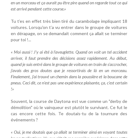
en un morceau et ça aurait pu être pire quand on regarde tout ce qui
est arrivé pendant cette course.»
Tu t’es en effet très bien tiré du carambolage impliquant 18
voitures. Lorsqu'on t’a vu entrer dans le groupe de voitures
en dérapage, on se demandait comment ça allait se terminer
pour toi !...
« Moi aussi ! J’y ai été à l’aveuglette. Quand on voit un tel accident
arriver, il faut prendre des décisions assez rapidement. Au début,
quand je suis entré dans le groupe de voitures en train de s'accrocher,
j’avais des gros doutes que je ressortirais de là en un morceau.
Finalement, j’ai trouvé un chemin dans la poussière et la boucane de
pneus. Ceci dit, ce n’est pas une expérience plaisante, ça, c’est certain
!»
Souvent, la course de Daytona est vue comme un "derby de
démolition" où le vainqueur est plutôt le survivant. Ce fut le
cas encore cette fois. Te doutais-tu de la tournure des
événements ?
« Oui, je me doutais que ça allait se terminer ainsi en voyant toutes