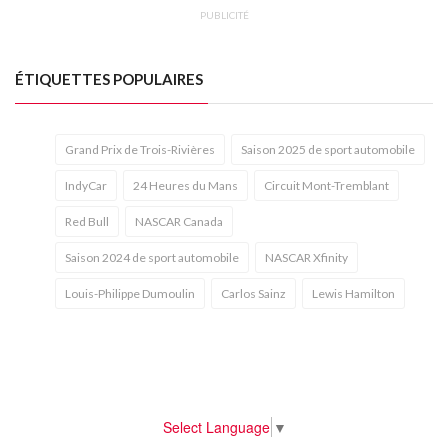
PUBLICITÉ
ÉTIQUETTES POPULAIRES
Grand Prix de Trois-Rivières
Saison 2025 de sport automobile
IndyCar
24 Heures du Mans
Circuit Mont-Tremblant
Red Bull
NASCAR Canada
Saison 2024 de sport automobile
NASCAR Xfinity
Louis-Philippe Dumoulin
Carlos Sainz
Lewis Hamilton
Select Language
▼