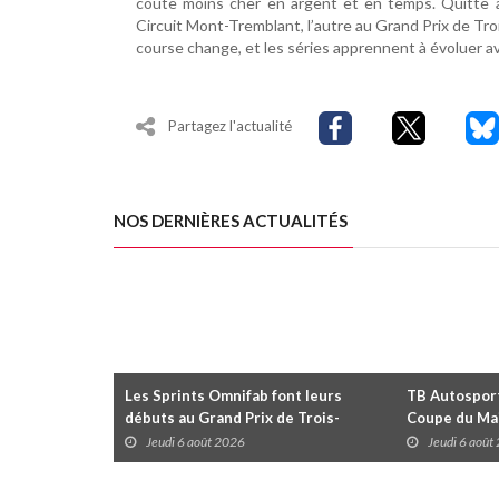
coûte moins cher en argent et en temps. Quitte 
Circuit Mont-Tremblant, l’autre au Grand Prix de Troi
course change, et les séries apprennent à évoluer av
Partagez l'actualité
NOS DERNIÈRES ACTUALITÉS
Les Sprints Omnifab font leurs
TB Autosports
débuts au Grand Prix de Trois-
Coupe du Mai
Rivières avec un format inspiré de
Trois-Rivièr
Jeudi 6 août 2026
Jeudi 6 août
Daytona