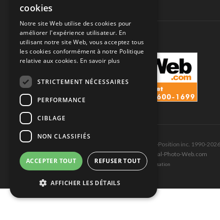
cookies
SUIVEZ-NOUS
Notre site Web utilise des cookies pour
améliorer l'expérience utilisateur. En
utilisant notre site Web, vous acceptez tous
les cookies conformément à notre Politique
relative aux cookies.
En savoir plus
STRICTEMENT NÉCESSAIRES
PERFORMANCE
CIBLAGE
NON CLASSIFIÉS
Tous droits réservés © Les Éditions Pole-Position inc. 1990-202
Ce site est produit et hébergé par Montréal-Photo-Web.com
ACCEPTER TOUT
REFUSER TOUT
Politique de confidentialité et Conditions d’utilisation
AFFICHER LES DÉTAILS