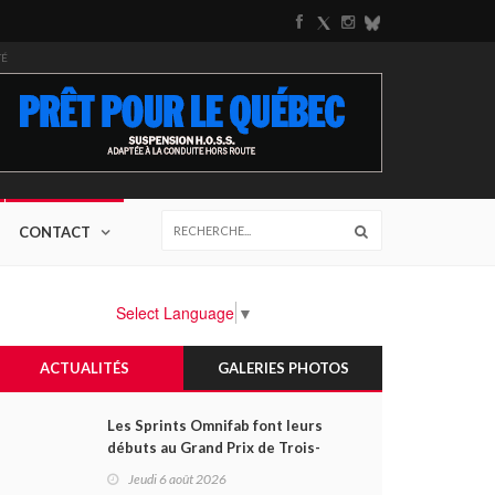
TÉ
CONTACT
Select Language
▼
ACTUALITÉS
GALERIES PHOTOS
Les Sprints Omnifab font leurs
débuts au Grand Prix de Trois-
Rivières avec un format inspiré
Jeudi 6 août 2026
de Daytona