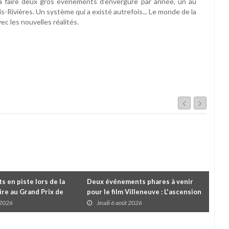
à faire deux gros événements d’envergure par année, un au
s-Rivières. Un système qui a existé autrefois... Le monde de la
ec les nouvelles réalités.
 en piste lors de la
Deux événements phares à venir
Cou
re au Grand Prix de
pour le film Villeneuve : L'ascension
insc
es
d'une légende (+ vidéo)
pre
 2026
Jeudi 6 août 2026
J
dans