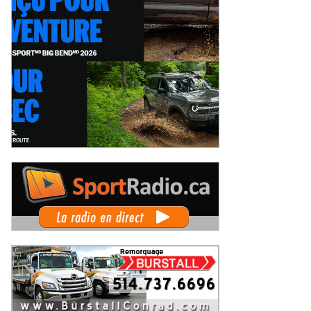
pe Radical Canada au GP3R : 21
Un 36ème Grand Prix de Trois-
rits, dont 12 Québécois... et un
Rivières pour Didier Schraenen... e
mier gain d'Antoine Sénéchal
une première en Challenge Canad
eudi 6 août 2026
Mercredi 5 août 2026
 la série ?