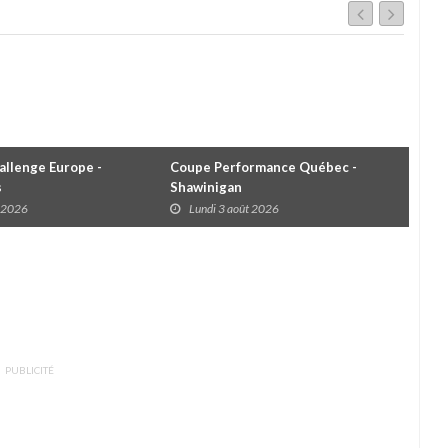
llenge Europe -
Coupe Performance Québec -
WRC
s
Shawinigan
Éta
t 2026
Lundi 3 août 2026
D
PUBLICITÉ