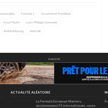
 automobile
Formule 1
Circuit Mont-Tremblant
Oscar Piastri
Louis-Philippe Dumoulin
Red Bull Racing
NASCAR
PUBLICITÉ
ACTUALITÉ ALÉATOIRE
N
La Formula European Masters,
Fo
anciennement F3 internationale, cesse