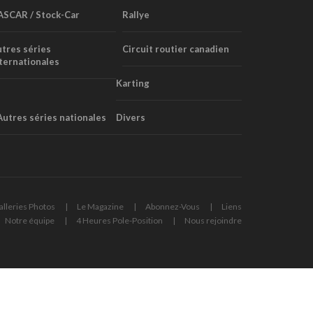
ASCAR / Stock-Car
Rallye
tres séries
Circuit routier canadien
ternationales
Karting
Autres séries nationales
Divers
alleries Photos
Le Magazine
Abonnez-Vous
Liens
Notre équipe
4 Heures Pole-Position
Nous rejoindre