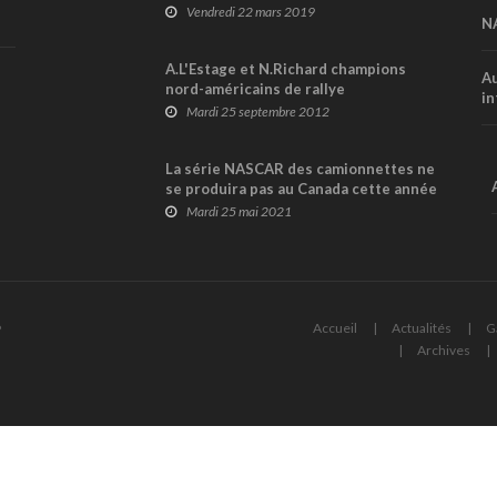
ses activités !
Vendredi 22 mars 2019
N
A.L'Estage et N.Richard champions
Au
nord-américains de rallye
in
Mardi 25 septembre 2012
La série NASCAR des camionnettes ne
se produira pas au Canada cette année
!
Mardi 25 mai 2021
6
Accueil
Actualités
G
Archives