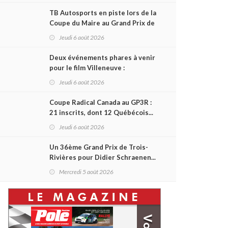
TB Autosports en piste lors de la
Coupe du Maire au Grand Prix de
Trois-Rivières
Jeudi 6 août 2026
Deux événements phares à venir
pour le film Villeneuve :
L'ascension d'une légende (+
Jeudi 6 août 2026
vidéo)
Coupe Radical Canada au GP3R :
21 inscrits, dont 12 Québécois...
et un premier gain d'Antoine
Jeudi 6 août 2026
Sénéchal dans la série ?
Un 36ème Grand Prix de Trois-
Rivières pour Didier Schraenen...
et une première en Challenge
Mercredi 5 août 2026
Canada