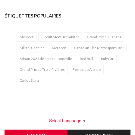
ÉTIQUETTES POPULAIRES
Mosport
Circuit Mont-Tremblant
Grand Prix du Canada
Mikael Grenier
McLaren
Canadian Tire Motorsport Park
Saison 2024 de sport automobile
Red Bull
IndyCar
Grand Prix de Trois-Rivières
Fernando Alonso
Carlos Sainz
Select Language
▼
ACTUALITÉS
GALERIES PHOTOS