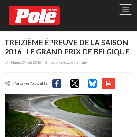
Site
officie
de
Pole-
Positi
Maga
TREIZIÈME ÉPREUVE DE LA SAISON
-
2016 : LE GRAND PRIX DE BELGIQUE
Le
seul
Mardi 23 août 2016
par
Marie-Lyse Tremblay
maga
québé
de
sport
Partagez l'actualité
autom