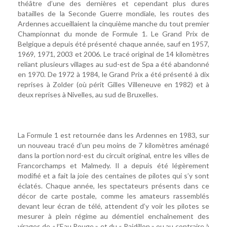
théâtre d’une des dernières et cependant plus dures
batailles de la Seconde Guerre mondiale, les routes des
Ardennes accueillaient la cinquième manche du tout premier
Championnat du monde de Formule 1. Le Grand Prix de
Belgique a depuis été présenté chaque année, sauf en 1957,
1969, 1971, 2003 et 2006. Le tracé original de 14 kilomètres
reliant plusieurs villages au sud-est de Spa a été abandonné
en 1970. De 1972 à 1984, le Grand Prix a été présenté à dix
reprises à Zolder (où périt Gilles Villeneuve en 1982) et à
deux reprises à Nivelles, au sud de Bruxelles.
La Formule 1 est retournée dans les Ardennes en 1983, sur
un nouveau tracé d’un peu moins de 7 kilomètres aménagé
dans la portion nord-est du circuit original, entre les villes de
Francorchamps et Malmedy. Il a depuis été légèrement
modifié et a fait la joie des centaines de pilotes qui s’y sont
éclatés. Chaque année, les spectateurs présents dans ce
décor de carte postale, comme les amateurs rassemblés
devant leur écran de télé, attendent d’y voir les pilotes se
mesurer à plein régime au démentiel enchaînement des
virages de « l’Eau Rouge » et du « Raidillon » ou au contraire à