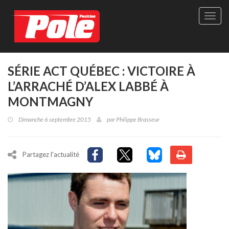
Site
officie
de
Pole-
Positi
Maga
SÉRIE ACT QUÉBEC : VICTOIRE À
-
L’ARRACHÉ D’ALEX LABBÉ À
Le
seul
MONTMAGNY
maga
québé
Dimanche 6 septembre 2015
par
Philippe Brasseur
de
sport
autom
Partagez l'actualité