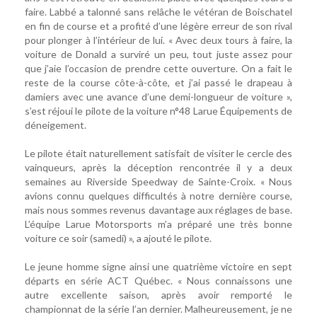
faire. Labbé a talonné sans relâche le vétéran de Boischatel
en fin de course et a profité d’une légère erreur de son rival
pour plonger à l’intérieur de lui. « Avec deux tours à faire, la
voiture de Donald a surviré un peu, tout juste assez pour
que j’aie l’occasion de prendre cette ouverture. On a fait le
reste de la course côte-à-côte, et j’ai passé le drapeau à
damiers avec une avance d’une demi-longueur de voiture »,
s’est réjoui le pilote de la voiture n°48 Larue Équipements de
déneigement.
Le pilote était naturellement satisfait de visiter le cercle des
vainqueurs, après la déception rencontrée il y a deux
semaines au Riverside Speedway de Sainte-Croix. « Nous
avions connu quelques difficultés à notre dernière course,
mais nous sommes revenus davantage aux réglages de base.
L’équipe Larue Motorsports m’a préparé une très bonne
voiture ce soir (samedi) », a ajouté le pilote.
Le jeune homme signe ainsi une quatrième victoire en sept
départs en série ACT Québec. « Nous connaissons une
autre excellente saison, après avoir remporté le
championnat de la série l’an dernier. Malheureusement, je ne