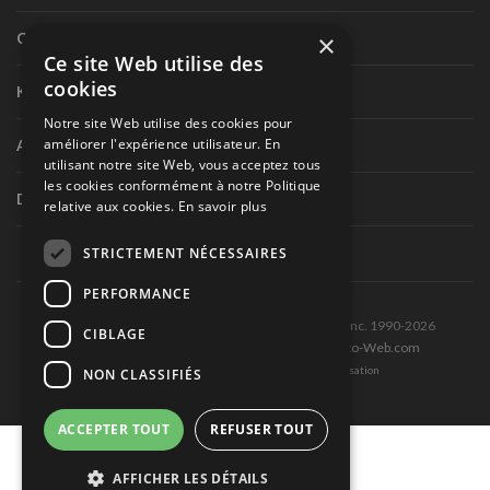
×
Circuit routier canadien
Ce site Web utilise des
cookies
Karting
Notre site Web utilise des cookies pour
améliorer l'expérience utilisateur. En
Autres séries nationales
utilisant notre site Web, vous acceptez tous
les cookies conformément à notre Politique
Divers
relative aux cookies.
En savoir plus
STRICTEMENT NÉCESSAIRES
PERFORMANCE
Tous droits réservés © Les Éditions Pole-Position inc. 1990-2026
CIBLAGE
Ce site est produit et hébergé par Montréal-Photo-Web.com
Politique de confidentialité et Conditions d’utilisation
NON CLASSIFIÉS
ACCEPTER TOUT
REFUSER TOUT
AFFICHER LES DÉTAILS