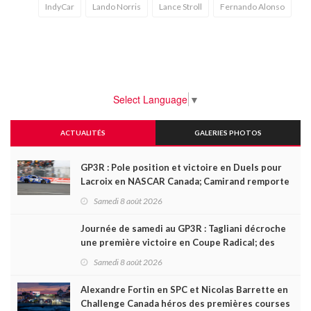
IndyCar
Lando Norris
Lance Stroll
Fernando Alonso
Select Language
▼
ACTUALITÉS
GALERIES PHOTOS
GP3R : Pole position et victoire en Duels pour
Lacroix en NASCAR Canada; Camirand remporte
l'autre Duels
Samedi 8 août 2026
Journée de samedi au GP3R : Tagliani décroche
une première victoire en Coupe Radical; des
courses très disputées dans toutes les séries
Samedi 8 août 2026
Alexandre Fortin en SPC et Nicolas Barrette en
Challenge Canada héros des premières courses