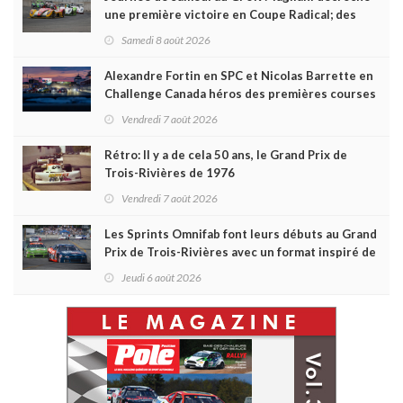
une première victoire en Coupe Radical; des
courses très disputées dans toutes les séries
Samedi 8 août 2026
Alexandre Fortin en SPC et Nicolas Barrette en
Challenge Canada héros des premières courses
du week-end au GP3R
Vendredi 7 août 2026
Rétro: Il y a de cela 50 ans, le Grand Prix de
Trois-Rivières de 1976
Vendredi 7 août 2026
Les Sprints Omnifab font leurs débuts au Grand
Prix de Trois-Rivières avec un format inspiré de
Daytona
Jeudi 6 août 2026