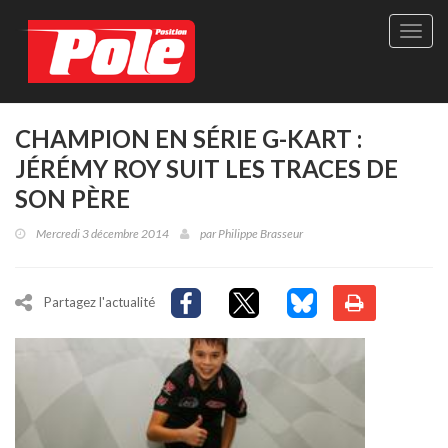
Site
officie
de
Pole-
Positi
Maga
CHAMPION EN SÉRIE G-KART :
-
JÉRÉMY ROY SUIT LES TRACES DE
Le
seul
SON PÈRE
maga
québé
Mercredi 3 décembre 2014
par
Philippe Brasseur
de
sport
autom
Partagez l'actualité