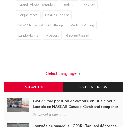
Grand Prix de Formule 1
Red Bull
IndyCar
Sergio Pérez
Charles Leclerc
IMSA Michelin Pilot Challenge
Red Bull Racing
Lando Norris
Mosport
George Russell
Select Language
▼
ACTUALITÉS
GALERIES PHOTOS
GP3R : Pole position et victoire en Duels pour
Lacroix en NASCAR Canada; Camirand remporte
l'autre Duels
Samedi 8 août 2026
Journée de samedi au GP3R : Tagliani décroche