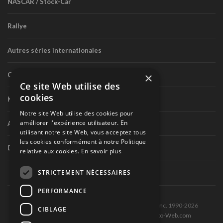
NASCAR / Stock-Car
Rallye
Autres séries internationales
×
Circuit routier canadien
Ce site Web utilise des
cookies
Karting
Notre site Web utilise des cookies pour
améliorer l'expérience utilisateur. En
Autres séries nationales
utilisant notre site Web, vous acceptez tous
les cookies conformément à notre Politique
Divers
relative aux cookies.
En savoir plus
STRICTEMENT NÉCESSAIRES
PERFORMANCE
Tous droits réservés © Les Éditions Pole-Position inc. 1990-2026
CIBLAGE
Ce site est produit et hébergé par Montréal-Photo-Web.com