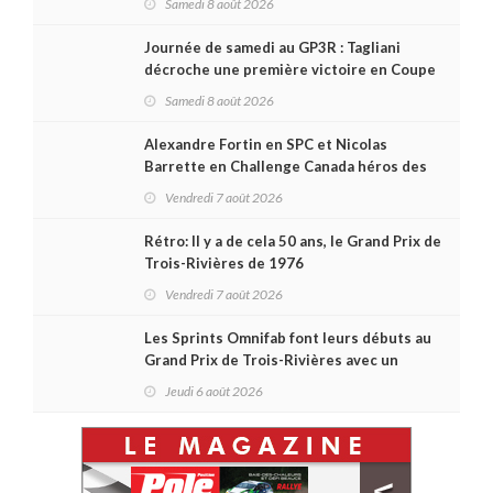
Samedi 8 août 2026
Journée de samedi au GP3R : Tagliani
décroche une première victoire en Coupe
Radical; des courses très disputées dans
Samedi 8 août 2026
toutes les séries
Alexandre Fortin en SPC et Nicolas
Barrette en Challenge Canada héros des
premières courses du week-end au GP3R
Vendredi 7 août 2026
Rétro: Il y a de cela 50 ans, le Grand Prix de
Trois-Rivières de 1976
Vendredi 7 août 2026
Les Sprints Omnifab font leurs débuts au
Grand Prix de Trois-Rivières avec un
format inspiré de Daytona
Jeudi 6 août 2026