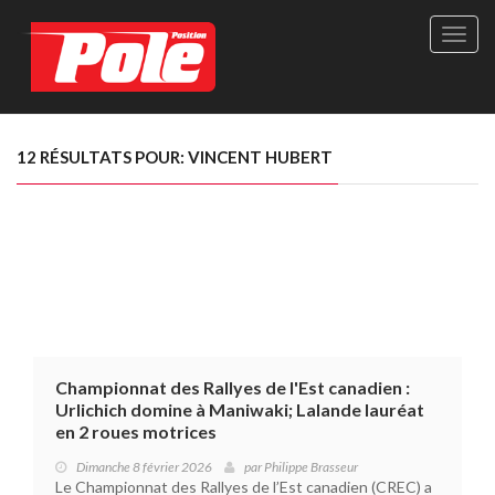
Site
officie
de
Pole-
Positi
Maga
12 RÉSULTATS POUR: VINCENT HUBERT
-
Le
seul
maga
québé
de
sport
autom
Championnat des Rallyes de l'Est canadien :
Urlichich domine à Maniwaki; Lalande lauréat
en 2 roues motrices
Dimanche 8 février 2026
par
Philippe Brasseur
Le Championnat des Rallyes de l’Est canadien (CREC) a