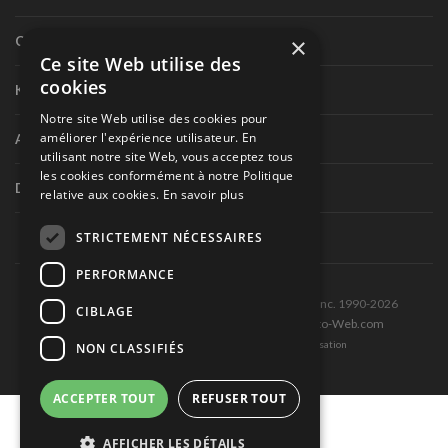
×
Circuit routier canadien
Ce site Web utilise des
cookies
Karting
Notre site Web utilise des cookies pour
améliorer l'expérience utilisateur. En
Autres séries nationales
utilisant notre site Web, vous acceptez tous
les cookies conformément à notre Politique
Divers
relative aux cookies.
En savoir plus
STRICTEMENT NÉCESSAIRES
PERFORMANCE
Tous droits réservés © Les Éditions Pole-Position inc. 1990-2026
CIBLAGE
Ce site est produit et hébergé par Montréal-Photo-Web.com
Politique de confidentialité et Conditions d’utilisation
NON CLASSIFIÉS
ACCEPTER TOUT
REFUSER TOUT
AFFICHER LES DÉTAILS