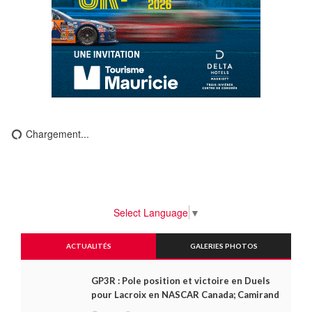
Chargement...
Select Language
▼
ACTUALITÉS
GALERIES PHOTOS
GP3R : Pole position et victoire en Duels
pour Lacroix en NASCAR Canada; Camirand
remporte l'autre Duels