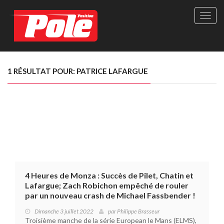
Site
officie
de
Pole-
Positi
Maga
1 RÉSULTAT POUR: PATRICE LAFARGUE
-
Le
seul
maga
québé
de
sport
autom
4 Heures de Monza : Succès de Pilet, Chatin et
Lafargue; Zach Robichon empêché de rouler
par un nouveau crash de Michael Fassbender !
Dimanche 3 juillet 2022
par
Philippe Brasseur
Troisième manche de la série European le Mans (ELMS),