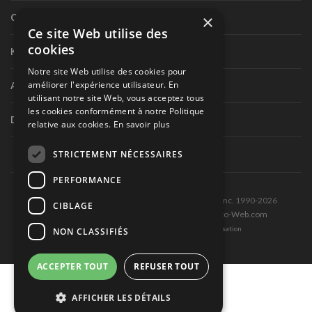
×
Circuit routier canadien
Ce site Web utilise des
cookies
Karting
Notre site Web utilise des cookies pour
améliorer l'expérience utilisateur. En
Autres séries nationales
utilisant notre site Web, vous acceptez tous
les cookies conformément à notre Politique
Divers
relative aux cookies.
En savoir plus
STRICTEMENT NÉCESSAIRES
PERFORMANCE
Tous droits réservés © Les Éditions Pole-Position inc. 1990-2026
CIBLAGE
Ce site est produit et hébergé par Montréal-Photo-Web.com
Politique de confidentialité et Conditions d’utilisation
NON CLASSIFIÉS
ACCEPTER TOUT
REFUSER TOUT
AFFICHER LES DÉTAILS