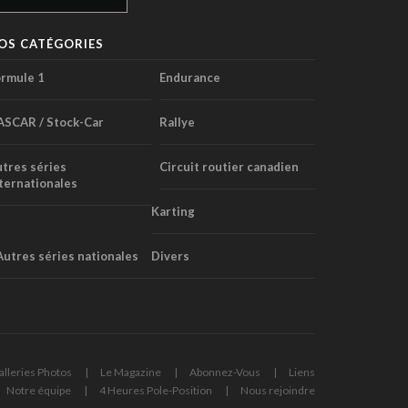
OS CATÉGORIES
rmule 1
Endurance
ASCAR / Stock-Car
Rallye
tres séries
Circuit routier canadien
ternationales
Karting
Autres séries nationales
Divers
alleries Photos
Le Magazine
Abonnez-Vous
Liens
Notre équipe
4 Heures Pole-Position
Nous rejoindre