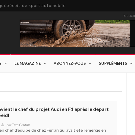
e québécois de sport automobile
PUBLICI
S
LE MAGAZINE
ABONNEZ-VOUS
SUPPLÉMENTS
vient le chef du projet Audi en F1 après le départ
eidl
par
Tom Geurde
ien chef d’équipe de chez Ferrari qui avait été remercié en