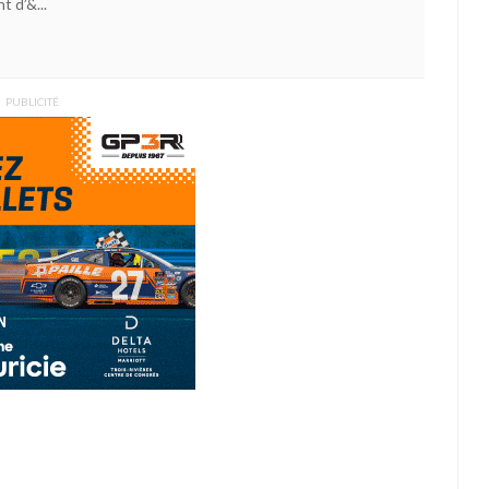
t d’&...
PUBLICITÉ