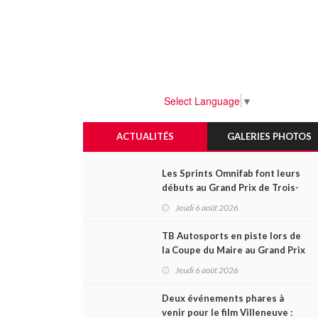
Select Language
▼
ACTUALITÉS
GALERIES PHOTOS
Les Sprints Omnifab font leurs
débuts au Grand Prix de Trois-
Rivières avec un format inspiré
Jeudi 6 août 2026
de Daytona
TB Autosports en piste lors de
la Coupe du Maire au Grand Prix
de Trois-Rivières
Jeudi 6 août 2026
Deux événements phares à
venir pour le film Villeneuve :