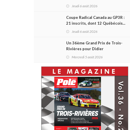
L'ascension d'une légende (+
Jeudi 6 août 2026
vidéo)
Coupe Radical Canada au GP3R :
21 inscrits, dont 12 Québécois...
et un premier gain d'Antoine
Jeudi 6 août 2026
Sénéchal dans la série ?
Un 36ème Grand Prix de Trois-
Rivières pour Didier
Schraenen... et une première en
Mercredi 5 août 2026
Challenge Canada