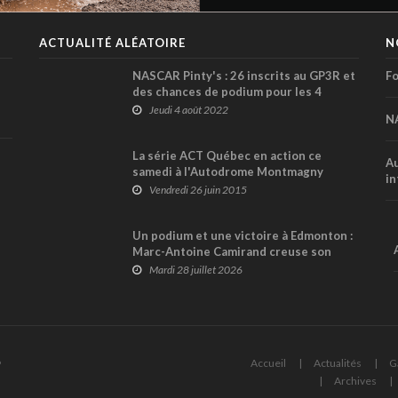
ACTUALITÉ ALÉATOIRE
N
NASCAR Pinty's : 26 inscrits au GP3R et
Fo
des chances de podium pour les 4
pilotes Dumoulin Compétition !
Jeudi 4 août 2022
N
La série ACT Québec en action ce
Au
samedi à l'Autodrome Montmagny
in
Vendredi 26 juin 2015
Un podium et une victoire à Edmonton :
Marc-Antoine Camirand creuse son
avance au sommet du championnat
Mardi 28 juillet 2026
NASCAR Canada
6
Accueil
Actualités
G
Archives