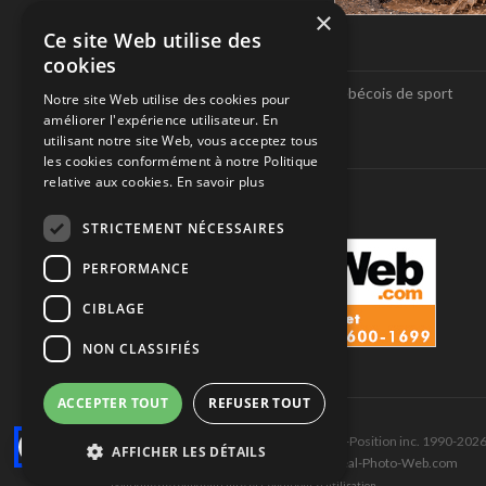
×
Ce site Web utilise des
À PROPOS DE NOUS
cookies
Pole-Position, le seul magazine québécois de sport
Notre site Web utilise des cookies pour
automobile.
améliorer l'expérience utilisateur. En
utilisant notre site Web, vous acceptez tous
SUIVEZ-NOUS
les cookies conformément à notre Politique
relative aux cookies.
En savoir plus
STRICTEMENT NÉCESSAIRES
PERFORMANCE
CIBLAGE
NON CLASSIFIÉS
ACCEPTER TOUT
REFUSER TOUT
Tous droits réservés © Les Éditions Pole-Position inc. 1990-202
AFFICHER LES DÉTAILS
Ce site est produit et hébergé par Montréal-Photo-Web.com
Politique de confidentialité et Conditions d’utilisation