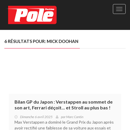
Site
officie
de
Pole-
Positi
Maga
6 RÉSULTATS POUR: MICK DOOHAN
-
Le
seul
maga
québé
de
sport
autom
Bilan GP du Japon : Verstappen au sommet de
son art, Ferrari déçoit... et Stroll au plus bas !
Dimanche 6 avril 2025
par
Marc Cantin
Max Verstappen a dominé le Grand Prix du Japon après
avoir rectifié une faiblesse de sa voiture aux essais et