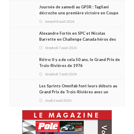
Journée de samedi au GP3R : Tagliani
décroche une première victoire en Coupe
Radical; des courses très disputées dans
Samedi 8 août 2026
toutes les séries
Alexandre Fortin en SPC et Nicolas
Barrette en Challenge Canada héros des
premières courses du week-end au GP3R
Vendredi 7 août 2026
Rétro: Il y a de cela 50 ans, le Grand Prix de
Trois-Rivières de 1976
Vendredi 7 août 2026
Les Sprints Omnifab font leurs débuts au
Grand Prix de Trois-Rivières avec un
format inspiré de Daytona
Jeudi 6 août 2026