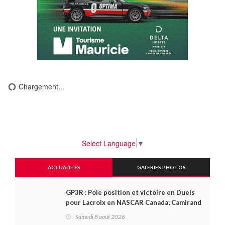
Chargement...
Select Language
▼
ACTUALITÉS
GALERIES PHOTOS
GP3R : Pole position et victoire en Duels
pour Lacroix en NASCAR Canada; Camirand
remporte l'autre Duels
Samedi 8 août 2026