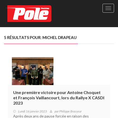
Site
officie
de
Pole-
Positi
Maga
5 RÉSULTATS POUR: MICHEL DRAPEAU
-
Le
seul
maga
québé
de
sport
autom
Une première victoire pour Antoine Choquet
et François Vaillancourt, lors du Rallye X CASDI
2023
Lundi 16 janvier 2023
par
Philippe Brasseur
Après deux ans de pause forcée en raison des