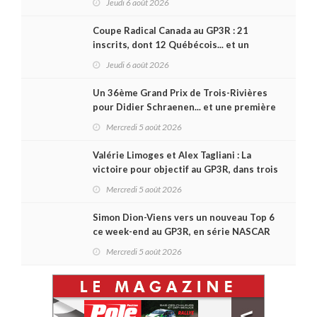
Jeudi 6 août 2026
Coupe Radical Canada au GP3R : 21
inscrits, dont 12 Québécois... et un
premier gain d'Antoine Sénéchal dans la
Jeudi 6 août 2026
série ?
Un 36ème Grand Prix de Trois-Rivières
pour Didier Schraenen... et une première
en Challenge Canada
Mercredi 5 août 2026
Valérie Limoges et Alex Tagliani : La
victoire pour objectif au GP3R, dans trois
séries différentes
Mercredi 5 août 2026
Simon Dion-Viens vers un nouveau Top 6
ce week-end au GP3R, en série NASCAR
Canada ?
Mercredi 5 août 2026