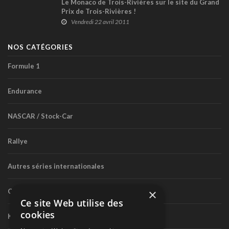
Le Monaco de Trois-Rivières sur le site du Grand
Prix de Trois-Rivières !
Vendredi 22 avril 2011
NOS CATÉGORIES
Formule 1
Endurance
NASCAR / Stock-Car
Rallye
Autres séries internationales
×
Circuit routier canadien
Ce site Web utilise des
cookies
Karting