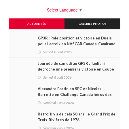
Select Language
▼
ACTUALITÉS
GALERIES PHOTOS
GP3R : Pole position et victoire en Duels
pour Lacroix en NASCAR Canada; Camirand
remporte l'autre Duels
Samedi 8 août 2026
Journée de samedi au GP3R : Tagliani
décroche une première victoire en Coupe
Radical; des courses très disputées dans
Samedi 8 août 2026
toutes les séries
Alexandre Fortin en SPC et Nicolas
Barrette en Challenge Canada héros des
premières courses du week-end au GP3R
Vendredi 7 août 2026
Rétro: Il y a de cela 50 ans, le Grand Prix de
Trois-Rivières de 1976
Vendredi 7 août 2026