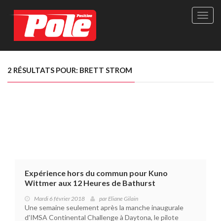
Site
officie
de
Pole-
Positi
Maga
2 RÉSULTATS POUR: BRETT STROM
-
Le
seul
maga
québé
de
sport
autom
Expérience hors du commun pour Kuno
Wittmer aux 12 Heures de Bathurst
Mardi 6 février 2018
par
Eliane Gilain
Une semaine seulement après la manche inaugurale
d'IMSA Continental Challenge à Daytona, le pilote