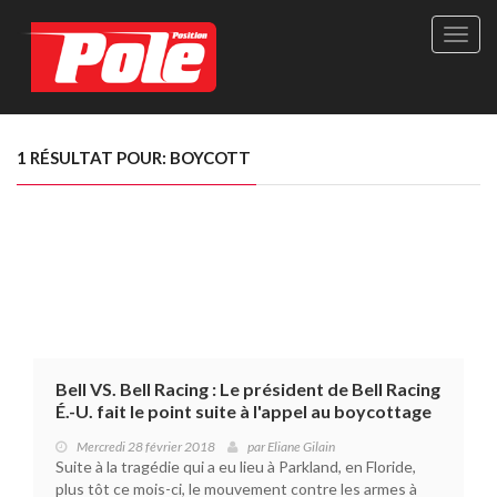
Site
officie
de
Pole-
Positi
Maga
1 RÉSULTAT POUR: BOYCOTT
-
Le
seul
maga
québé
de
sport
autom
Bell VS. Bell Racing : Le président de Bell Racing
É.-U. fait le point suite à l'appel au boycottage
Mercredi 28 février 2018
par
Eliane Gilain
Suite à la tragédie qui a eu lieu à Parkland, en Floride,
plus tôt ce mois-ci, le mouvement contre les armes à