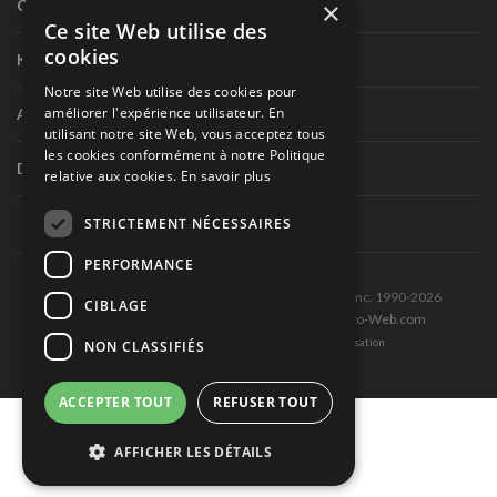
×
Circuit routier canadien
Ce site Web utilise des
cookies
Karting
Notre site Web utilise des cookies pour
améliorer l'expérience utilisateur. En
Autres séries nationales
utilisant notre site Web, vous acceptez tous
les cookies conformément à notre Politique
Divers
relative aux cookies.
En savoir plus
STRICTEMENT NÉCESSAIRES
PERFORMANCE
Tous droits réservés © Les Éditions Pole-Position inc. 1990-2026
CIBLAGE
Ce site est produit et hébergé par Montréal-Photo-Web.com
Politique de confidentialité et Conditions d’utilisation
NON CLASSIFIÉS
ACCEPTER TOUT
REFUSER TOUT
AFFICHER LES DÉTAILS