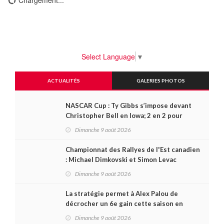
Chargement...
Select Language
▼
ACTUALITÉS
GALERIES PHOTOS
NASCAR Cup : Ty Gibbs s’impose devant
Christopher Bell en Iowa; 2 en 2 pour
Carson Kvapil en série O’Reilly
Dimanche 9 août 2026
Championnat des Rallyes de l'Est canadien
: Michael Dimkovski et Simon Levac
lauréats d’un Black Bear Rally à
Dimanche 9 août 2026
rebondissements !
La stratégie permet à Alex Palou de
décrocher un 6e gain cette saison en
IndyCar, sur le circuit de Portland
Dimanche 9 août 2026