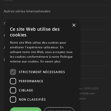
Autres séries internationales
×
Circuit routier canadien
Ce site Web utilise des
cookies
Karting
Notre site Web utilise des cookies pour
améliorer l'expérience utilisateur. En
Autres séries nationales
utilisant notre site Web, vous acceptez tous
les cookies conformément à notre Politique
Divers
relative aux cookies.
En savoir plus
STRICTEMENT NÉCESSAIRES
PERFORMANCE
Tous droits réservés © Les Éditions Pole-Position inc. 1990-2026
CIBLAGE
Ce site est produit et hébergé par Montréal-Photo-Web.com
Politique de confidentialité et Conditions d’utilisation
NON CLASSIFIÉS