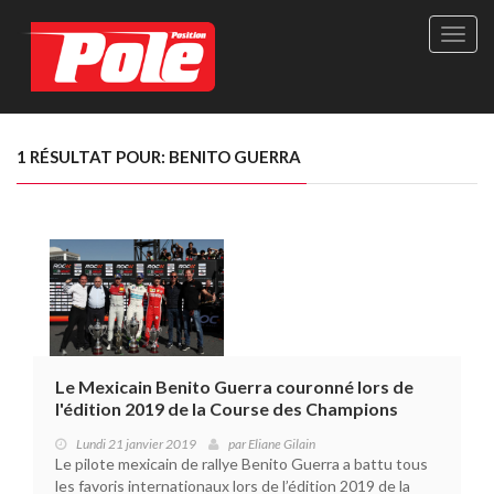
Site
officie
de
Pole-
Positi
Maga
1 RÉSULTAT POUR: BENITO GUERRA
-
Le
seul
maga
québé
de
sport
autom
Le Mexicain Benito Guerra couronné lors de
l'édition 2019 de la Course des Champions
Lundi 21 janvier 2019
par
Eliane Gilain
Le pilote mexicain de rallye Benito Guerra a battu tous
les favoris internationaux lors de l’édition 2019 de la