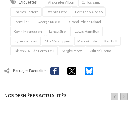
Étiquettes:
Alexander Albon
Carlos Sainz
Charles Leclerc
Esteban Ocon
Fernando Alonso
Formule 1
George Russell
Grand Prix de Miami
Kevin Magnussen
Lance Stroll
Lewis Hamilton
Logan Sargeant
Max Verstappen
Pierre Gasly
Red Bull
Saison 2023 de Formule 1
Sergio Pérez
Valtteri Bottas
Partagez l'actualité
NOS DERNIÈRES ACTUALITÉS