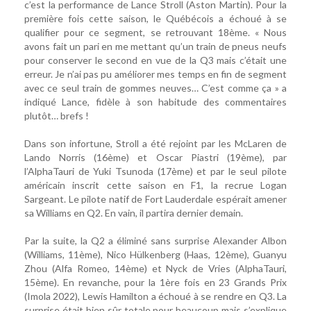
c’est la performance de Lance Stroll (Aston Martin). Pour la
première fois cette saison, le Québécois a échoué à se
qualifier pour ce segment, se retrouvant 18ème. « Nous
avons fait un pari en me mettant qu’un train de pneus neufs
pour conserver le second en vue de la Q3 mais c’était une
erreur. Je n’ai pas pu améliorer mes temps en fin de segment
avec ce seul train de gommes neuves… C’est comme ça » a
indiqué Lance, fidèle à son habitude des commentaires
plutôt… brefs !
Dans son infortune, Stroll a été rejoint par les McLaren de
Lando Norris (16ème) et Oscar Piastri (19ème), par
l’AlphaTauri de Yuki Tsunoda (17ème) et par le seul pilote
américain inscrit cette saison en F1, la recrue Logan
Sargeant. Le pilote natif de Fort Lauderdale espérait amener
sa Williams en Q2. En vain, il partira dernier demain.
Par la suite, la Q2 a éliminé sans surprise Alexander Albon
(Williams, 11ème), Nico Hülkenberg (Haas, 12ème), Guanyu
Zhou (Alfa Romeo, 14ème) et Nyck de Vries (AlphaTauri,
15ème). En revanche, pour la 1ère fois en 23 Grands Prix
(Imola 2022), Lewis Hamilton a échoué à se rendre en Q3. La
surprise était bien sûr totale pour beaucoup mais s’explique