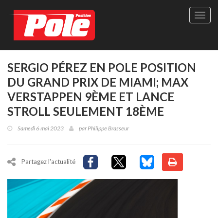
Site
officie
de
Pole-
Positi
Maga
SERGIO PÉREZ EN POLE POSITION
-
DU GRAND PRIX DE MIAMI; MAX
Le
seul
VERSTAPPEN 9ÈME ET LANCE
maga
STROLL SEULEMENT 18ÈME
québé
de
Samedi 6 mai 2023
par
Philippe Brasseur
sport
autom
Partagez l'actualité