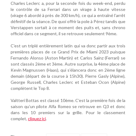
Charles Leclerc a, pour la seconde fois du week-end, perdu
le contrôle de sa Ferrari dans un virage à haute vitesse
(virage 6 abordé à près de 300 km/h), ce qui a entraîné l’arrêt
définitif de la séance. De quoi offrir la pole à Pérez tandis que
Verstappen sortait à ce moment des puits et, sans chrono
officiel dans ce segment, il se retrouve seulement 9ème.
C’est un triplé entièrement latin qui va donc partir aux trois
premières places de ce Grand Prix de Miami 2023 puisque
Fernando Alonso (Aston Martin) et Carlos Sainz (Ferrari) se
sont classés 2ème et 3ème. Autre surprise, la 4ème place de
Kevin Magnussen (Haas), qui s’élancera donc en 2ème ligne
demain (départ de la course à 15h30). Pierre Gasly (Alpine),
George Russell, Charles Leclerc et Esteban Ocon (Alpine)
complètent le Top 8.
Valtteri Bottas est classé 10ème. C’est la première fois de la
saison qu’un pilote Alfa Romeo se retrouve en Q3 et donc
dans les 10 premiers sur la grille. Pour le classement
complet,
cliquez ici
.