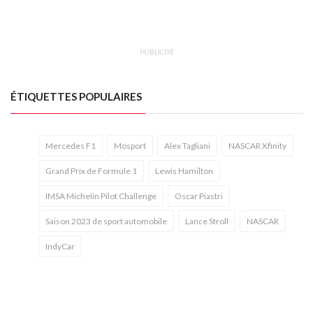
PUBLICITÉ
ÉTIQUETTES POPULAIRES
Mercedes F1
Mosport
Alex Tagliani
NASCAR Xfinity
Grand Prix de Formule 1
Lewis Hamilton
IMSA Michelin Pilot Challenge
Oscar Piastri
Saison 2023 de sport automobile
Lance Stroll
NASCAR
IndyCar