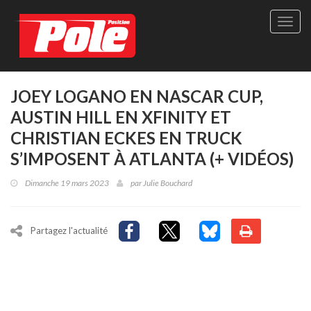
Site
officie
de
Pole-
Positi
Maga
JOEY LOGANO EN NASCAR CUP,
-
AUSTIN HILL EN XFINITY ET
Le
seul
CHRISTIAN ECKES EN TRUCK
maga
S’IMPOSENT À ATLANTA (+ VIDÉOS)
québé
de
Dimanche 19 mars 2023
par
Julie Bouchard
sport
autom
Partagez l'actualité