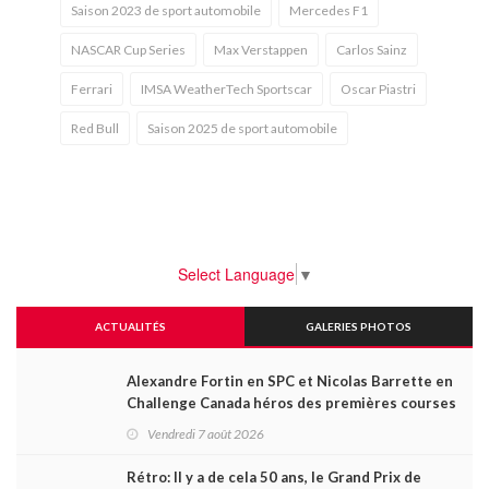
Saison 2023 de sport automobile
Mercedes F1
NASCAR Cup Series
Max Verstappen
Carlos Sainz
Ferrari
IMSA WeatherTech Sportscar
Oscar Piastri
Red Bull
Saison 2025 de sport automobile
Select Language
▼
ACTUALITÉS
GALERIES PHOTOS
Alexandre Fortin en SPC et Nicolas Barrette en
Challenge Canada héros des premières courses
du week-end au GP3R
Vendredi 7 août 2026
Rétro: Il y a de cela 50 ans, le Grand Prix de