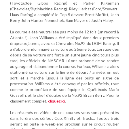
(Toyota/Joe Gibbs Racing) et Parker Kligerman
(Chevrolet/Big Machine Racing). Riley Herbst (Ford/Stewart-
Haas Racing) a complété le Top 5 devant Brett Moffitt, Josh
Berry, John Hunter Nemechek, Sam Mayer et Justin Haley.
La course a été neutralisée pas moins de 12 fois (un record à
Atlanta !). Josh Williams a été impliqué dans deux premiers
drapeaux jaunes, avec sa Chevrolet No.92 du DGM Racing. Il
a d’abord endommagé sa voiture au 26ème tour. Lorsque des
débris de sa voiture ont forcé un autre jaune cinq tours plus
tard, les officiels de NASCAR lui ont ordonné de se rendre
au garage et d’abandonner la course. Furieux, Williams a alors
stationné sa voiture sur la ligne de départ / arrivée, en est
sorti et a marché jusqu'à la ligne des puits en signe de
protestation. Williams a été convoqué par les officiels, tout
comme le propriétaire de son équipe, le Québécois Mario
Gosselin, et le chef d'équipe de la No.92 Bryan Berry. Pour le
classement complet,
cliquez ici
.
Les résumés en vidéos de ces courses vous sont présentés
dans l’ordre des séries : Cup, Xfinity et Truck… Toutes trois
seront en piste le week-end prochain sur le circuit routier