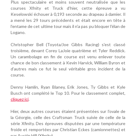
Plus spectaculaire et moins souvent neutralisée que les
courses Xfnity et Truck d’hier, cette épreuve a vu
Keselowski échouer à 0,193 seconde au drapeau à damier. Il
a mené les 29 tours précédents et était encore en tête à
l’entame de cet ultime tour mais il n'a pas pu bloquer l'élan de
Logano.
Christopher Bell (Toyota/Joe Gibbs Racing) s'est classé
troisième, devant Corey LaJoie quatrième et Tyler Reddick.
Un carambolage en fin de course est venu enlever toute
chance de bon classement à Kevin Harvick, William Byron et
d’autres mais ce fut le seul véritable gros incident de la
course.
Denny Hamlin, Ryan Blaney, Erik Jones, Ty Gibbs et Kyle
Busch ont complété le Top 10. Pour le classement complet,
cliquez ici
.
Hier, deux autres courses étaient présentées sur l’ovale de
la Géorgie, celle des Craftsman Truck suivie de celle de la
série Xfinity. Des épreuves disputées par une température
froide et remportées par Christian Eckes (camionnettes) et
par Austin Hill (Xfinity).