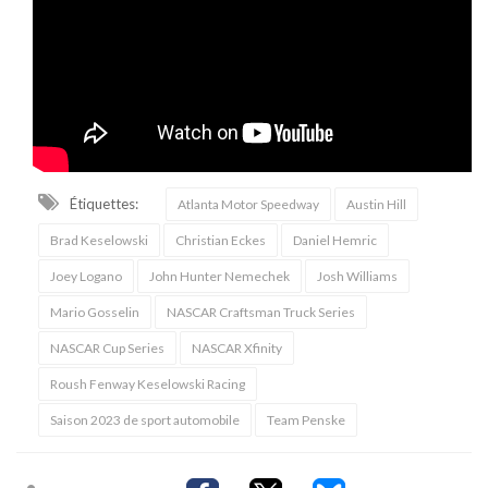
Étiquettes:
Atlanta Motor Speedway
Austin Hill
Brad Keselowski
Christian Eckes
Daniel Hemric
Joey Logano
John Hunter Nemechek
Josh Williams
Mario Gosselin
NASCAR Craftsman Truck Series
NASCAR Cup Series
NASCAR Xfinity
Roush Fenway Keselowski Racing
Saison 2023 de sport automobile
Team Penske