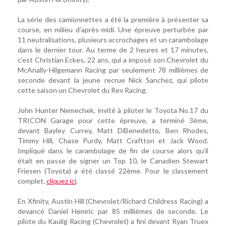
La série des camionnettes a été la première à présenter sa
course, en milieu d’après-midi. Une épreuve perturbée par
11 neutralisations, plusieurs accrochages et un carambolage
dans le dernier tour. Au terme de 2 heures et 17 minutes,
c’est Christian Eckes, 22 ans, qui a imposé son Chevrolet du
McAnally-Hilgemann Racing par seulement 78 millièmes de
seconde devant la jeune recrue Nick Sanchez, qui pilote
cette saison un Chevrolet du Rev Racing.
John Hunter Nemechek, invité à piloter le Toyota No.17 du
TRICON Garage pour cette épreuve, a terminé 3ème,
devant Bayley Currey, Matt DiBenedetto, Ben Rhodes,
Timmy Hill, Chase Purdy, Matt Craftton et Jack Wood.
Impliqué dans le carambolage de fin de course alors qu’il
était en passe de signer un Top 10, le Canadien Stewart
Friesen (Toyota) a été classé 22ème. Pour le classement
complet,
cliquez ici
.
En Xfinity, Austin Hill (Chevrolet/Richard Childress Racing) a
devancé Daniel Hemric par 85 millièmes de seconde. Le
pilote du Kaulig Racing (Chevrolet) a fini devant Ryan Truex