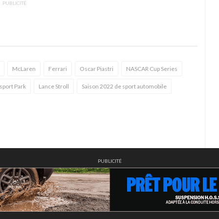
PUBLICITÉ
McLaren
Ferrari
Oscar Piastri
NASCAR Cup Series
sport Park
Lance Stroll
Saison 2022 de sport automobile
PUBLICITÉ