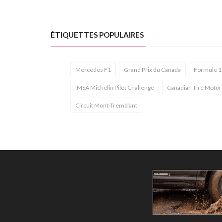
ÉTIQUETTES POPULAIRES
Mercedes F1
Grand Prix du Canada
Formule 1
IMSA Michelin Pilot Challenge
Canadian Tire Motor
Circuit Mont-Tremblant