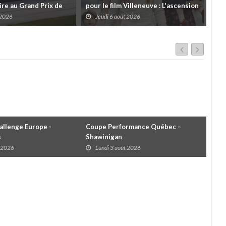
re au Grand Prix de
pour le film Villeneuve : L'ascension
insc
es
d'une légende (+ vidéo)
pre
 2026
Jeudi 6 août 2026
J
dans
llenge Europe -
Coupe Performance Québec -
WRC
s
Shawinigan
Éta
t 2026
Lundi 3 août 2026
D