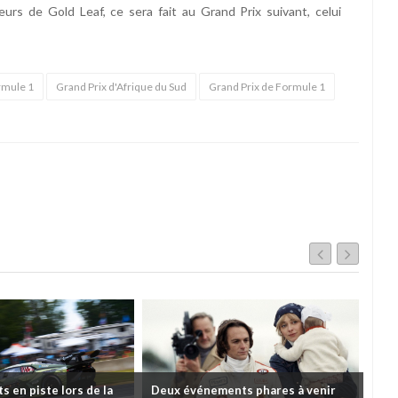
urs de Gold Leaf, ce sera fait au Grand Prix suivant, celui
rmule 1
Grand Prix d'Afrique du Sud
Grand Prix de Formule 1
 en piste lors de la
Deux événements phares à venir
Cou