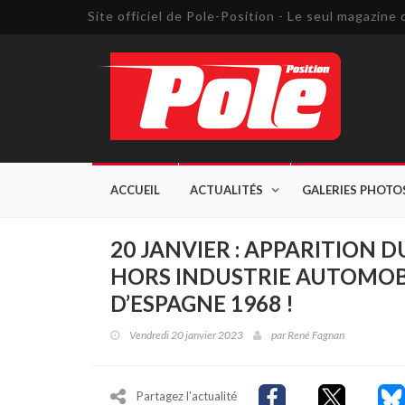
Site officiel de Pole-Position - Le seul magazin
ACCUEIL
ACTUALITÉS
GALERIES PHOTO
20 JANVIER : APPARITION
HORS INDUSTRIE AUTOMOBIL
D’ESPAGNE 1968 !
Vendredi 20 janvier 2023
par
René Fagnan
Partagez l'actualité