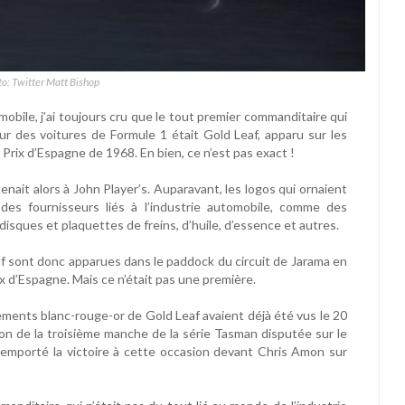
to: Twitter Matt Bishop
bile, j’ai toujours cru que le tout premier commanditaire qui
r sur des voitures de Formule 1 était Gold Leaf, apparu sur les
Prix d’Espagne de 1968. En bien, ce n’est pas exact !
nait alors à John Player’s. Auparavant, les logos qui ornaient
des fournisseurs liés à l’industrie automobile, comme des
isques et plaquettes de freins, d’huile, d’essence et autres.
f sont donc apparues dans le paddock du circuit de Jarama en
ix d’Espagne. Mais ce n’était pas une première.
ments blanc-rouge-or de Gold Leaf avaient déjà été vus le 20
sion de la troisième manche de la série Tasman disputée sur le
remporté la victoire à cette occasion devant Chris Amon sur