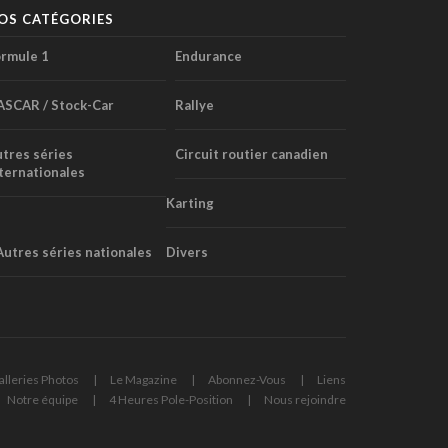
OS CATÉGORIES
rmule 1
Endurance
ASCAR / Stock-Car
Rallye
tres séries
Circuit routier canadien
ternationales
Karting
Autres séries nationales
Divers
alleries Photos
Le Magazine
Abonnez-Vous
Liens
Notre équipe
4 Heures Pole-Position
Nous rejoindre