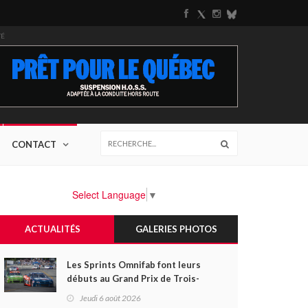
TÉ
CONTACT
Select Language
▼
ACTUALITÉS
GALERIES PHOTOS
Les Sprints Omnifab font leurs
débuts au Grand Prix de Trois-
Rivières avec un format inspiré
Jeudi 6 août 2026
de Daytona