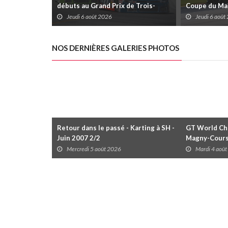
débuts au Grand Prix de Trois-
Coupe du Mai
Rivières avec un format inspiré de
Trois-Rivièr
Jeudi 6 août 2026
Jeudi 6 août
Daytona
NOS DERNIÈRES GALERIES PHOTOS
Retour dans le passé - Karting à SH -
GT World Cha
Juin 2007 2/2
Magny-Cour
Mercredi 5 août 2026
Mardi 4 aoû