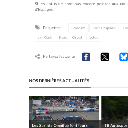
Si les Lotus ne sont pas encore peintes aux coule
d’Espagne.
Étiquettes:
Brabham
Colin Chapman
Fo
Jim Clark
Kyalami Circuit
Lotus
Partagez l'actualité
NOS DERNIÈRES ACTUALITÉS
Les Sprints Omnifab font leurs
TB Autosports