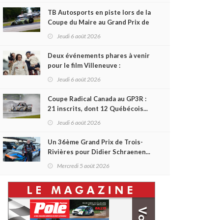
TB Autosports en piste lors de la
Coupe du Maire au Grand Prix de
Trois-Rivières
Jeudi 6 août 2026
Deux événements phares à venir
pour le film Villeneuve :
L'ascension d'une légende (+
Jeudi 6 août 2026
vidéo)
Coupe Radical Canada au GP3R :
21 inscrits, dont 12 Québécois...
et un premier gain d'Antoine
Jeudi 6 août 2026
Sénéchal dans la série ?
Un 36ème Grand Prix de Trois-
Rivières pour Didier Schraenen...
et une première en Challenge
Mercredi 5 août 2026
Canada