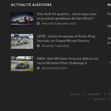
ACTUALITÉ ALÉATOIRE
N
Une Audi S1 quattro… électrique pour
Fo
le prochain gymkhana de Ken Block !
Mercredi 15 décembre 2021
N
GP3R : Justin Arseneau et Kevin King
Au
lauréats en Coupe Nissan Sentra;
in
Valérie Limoges en tête du
Dimanche 7 août 2022
championnat !
IMSA : Karl Wittmer fera ses débuts en
série Michelin Pilot Challenge à
Watkins Glen !
Mercredi 9 juin 2021
6
Accueil
Actualités
G
Archives