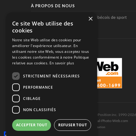
À PROPOS DE NOUS
×
Pole-Position, le seul magazine québécois de sport
Ce site Web utilise des
automobile.
cookies
SUIVEZ-NOUS
Notre site Web utilise des cookies pour
améliorer l'expérience utilisateur. En
utilisant notre site Web, vous acceptez tous
les cookies conformément à notre Politique
relative aux cookies.
En savoir plus
STRICTEMENT NÉCESSAIRES
PERFORMANCE
CIBLAGE
NON CLASSIFIÉS
Tous droits réservés © Les Éditions Pole-Position inc. 1990-202
Ce site est produit et hébergé par Montréal-Photo-Web.com
ACCEPTER TOUT
REFUSER TOUT
Politique de confidentialité et Conditions d’utilisation