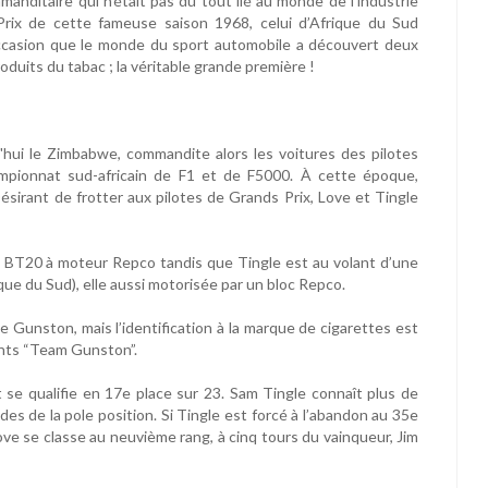
manditaire qui n’était pas du tout lié au monde de l’industrie
rix de cette fameuse saison 1968, celui d’Afrique du Sud
 occasion que le monde du sport automobile a découvert deux
duits du tabac ; la véritable grande première !
ui le Zimbabwe, commandite alors les voitures des pilotes
mpionnat sud-africain de F1 et de F5000. À cette époque,
sirant de frotter aux pilotes de Grands Prix, Love et Tingle
BT20 à moteur Repco tandis que Tingle est au volant d’une
ue du Sud), elle aussi motorisée par un bloc Repco.
e Gunston, mais l’identification à la marque de cigarettes est
ants “Team Gunston”.
t se qualifie en 17e place sur 23. Sam Tingle connaît plus de
des de la pole position. Si Tingle est forcé à l’abandon au 35e
ve se classe au neuvième rang, à cinq tours du vainqueur, Jim