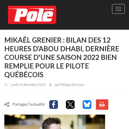
Site
officie
de
Pole-
Positi
Maga
MIKAËL GRENIER : BILAN DES 12
-
HEURES D’ABOU DHABI, DERNIÈRE
Le
seul
COURSE D'UNE SAISON 2022 BIEN
maga
REMPLIE POUR LE PILOTE
québé
de
QUÉBÉCOIS
sport
autom
Lundi 12 décembre 2022
par
Philippe Brasseur
Partagez l'actualité