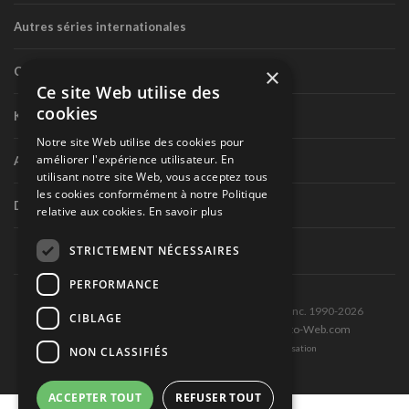
Autres séries internationales
×
Circuit routier canadien
Ce site Web utilise des
cookies
Karting
Notre site Web utilise des cookies pour
améliorer l'expérience utilisateur. En
Autres séries nationales
utilisant notre site Web, vous acceptez tous
les cookies conformément à notre Politique
Divers
relative aux cookies.
En savoir plus
STRICTEMENT NÉCESSAIRES
PERFORMANCE
Tous droits réservés © Les Éditions Pole-Position inc. 1990-2026
CIBLAGE
Ce site est produit et hébergé par Montréal-Photo-Web.com
Politique de confidentialité et Conditions d’utilisation
NON CLASSIFIÉS
ACCEPTER TOUT
REFUSER TOUT