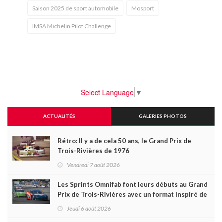
Saison 2025 de sport automobile
Mosport
IMSA Michelin Pilot Challenge
Select Language
▼
ACTUALITÉS
GALERIES PHOTOS
Rétro: Il y a de cela 50 ans, le Grand Prix de
Trois-Rivières de 1976
Vendredi 7 août 2026
Les Sprints Omnifab font leurs débuts au Grand
Prix de Trois-Rivières avec un format inspiré de
Daytona
Jeudi 6 août 2026