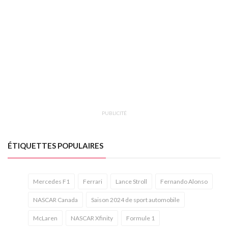
PUBLICITÉ
ÉTIQUETTES POPULAIRES
Mercedes F1
Ferrari
Lance Stroll
Fernando Alonso
NASCAR Canada
Saison 2024 de sport automobile
McLaren
NASCAR Xfinity
Formule 1