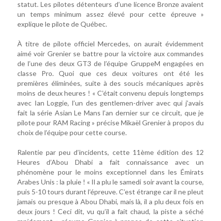
statut. Les pilotes détenteurs d’une licence Bronze avaient
un temps minimum assez élevé pour cette épreuve »
explique le pilote de Québec.
À titre de pilote officiel Mercedes, on aurait évidemment
aimé voir Grenier se battre pour la victoire aux commandes
de l’une des deux GT3 de l’équipe GruppeM engagées en
classe Pro. Quoi que ces deux voitures ont été les
premières éliminées, suite à des soucis mécaniques après
moins de deux heures ! « C’était convenu depuis longtemps
avec Ian Loggie, l’un des gentlemen-driver avec qui j’avais
fait la série Asian Le Mans l’an dernier sur ce circuit, que je
pilote pour RAM Racing » précise Mikaël Grenier à propos du
choix de l’équipe pour cette course.
Ralentie par peu d’incidents, cette 11ème édition des 12
Heures d’Abou Dhabi a fait connaissance avec un
phénomène pour le moins exceptionnel dans les Émirats
Arabes Unis : la pluie ! « Il a plu le samedi soir avant la course,
puis 5-10 tours durant l’épreuve. C’est étrange car il ne pleut
jamais ou presque à Abou Dhabi, mais là, il a plu deux fois en
deux jours ! Ceci dit, vu qu’il a fait chaud, la piste a séché