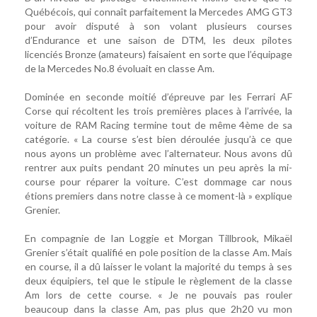
Québécois, qui connaît parfaitement la Mercedes AMG GT3
pour avoir disputé à son volant plusieurs courses
d’Endurance et une saison de DTM, les deux pilotes
licenciés Bronze (amateurs) faisaient en sorte que l’équipage
de la Mercedes No.8 évoluait en classe Am.
Dominée en seconde moitié d’épreuve par les Ferrari AF
Corse qui récoltent les trois premières places à l’arrivée, la
voiture de RAM Racing termine tout de même 4ème de sa
catégorie. « La course s’est bien déroulée jusqu’à ce que
nous ayons un problème avec l’alternateur. Nous avons dû
rentrer aux puits pendant 20 minutes un peu après la mi-
course pour réparer la voiture. C’est dommage car nous
étions premiers dans notre classe à ce moment-là » explique
Grenier.
En compagnie de Ian Loggie et Morgan Tillbrook, Mikaël
Grenier s’était qualifié en pole position de la classe Am. Mais
en course, il a dû laisser le volant la majorité du temps à ses
deux équipiers, tel que le stipule le règlement de la classe
Am lors de cette course. « Je ne pouvais pas rouler
beaucoup dans la classe Am, pas plus que 2h20 vu mon