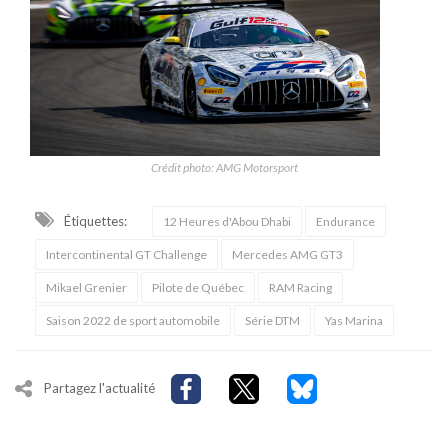
Crédit photo: AMG Motorsport
Étiquettes:
12 Heures d'Abou Dhabi
Endurance
Intercontinental GT Challenge
Mercedes AMG GT3
Mikael Grenier
Pilote de Québec
RAM Racing
Saison 2022 de sport automobile
Série DTM
Yas Marina
Partagez l'actualité