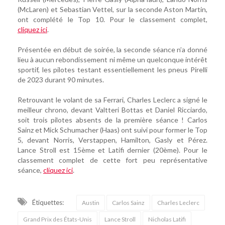
(McLaren) et Sebastian Vettel, sur la seconde Aston Martin,
ont complété le Top 10. Pour le classement complet,
cliquez ici
.
Présentée en début de soirée, la seconde séance n’a donné
lieu à aucun rebondissement ni même un quelconque intérêt
sportif, les pilotes testant essentiellement les pneus Pirelli
de 2023 durant 90 minutes.
Retrouvant le volant de sa Ferrari, Charles Leclerc a signé le
meilleur chrono, devant Valtteri Bottas et Daniel Ricciardo,
soit trois pilotes absents de la première séance ! Carlos
Sainz et Mick Schumacher (Haas) ont suivi pour former le Top
5, devant Norris, Verstappen, Hamilton, Gasly et Pérez.
Lance Stroll est 15ème et Latifi dernier (20ème). Pour le
classement complet de cette fort peu représentative
séance,
cliquez ici
.
Étiquettes:
Austin
Carlos Sainz
Charles Leclerc
Grand Prix des États-Unis
Lance Stroll
Nicholas Latifi