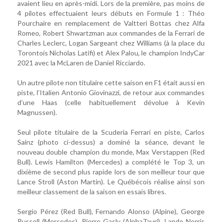
avaient lieu en après-midi. Lors de la première, pas moins de
4 pilotes effectuaient leurs débuts en Formule 1 : Théo
Pourchaire en remplacement de Valtteri Bottas chez Alfa
Romeo, Robert Shwartzman aux commandes de la Ferrari de
Charles Leclerc, Logan Sargeant chez Williams (à la place du
Torontois Nicholas Latifi) et Alex Palou, le champion IndyCar
2021 avec la McLaren de Daniel Ricciardo.
Un autre pilote non titulaire cette saison en F1 était aussi en
piste, l’Italien Antonio Giovinazzi, de retour aux commandes
d’une Haas (celle habituellement dévolue à Kevin
Magnussen).
Seul pilote titulaire de la Scuderia Ferrari en piste, Carlos
Sainz (photo ci-dessus) a dominé la séance, devant le
nouveau double champion du monde, Max Verstappen (Red
Bull). Lewis Hamilton (Mercedes) a complété le Top 3, un
dixième de second plus rapide lors de son meilleur tour que
Lance Stroll (Aston Martin). Le Québécois réalise ainsi son
meilleur classement de la saison en essais libres.
Sergio Pérez (Red Bull), Fernando Alonso (Alpine), George
Russell (Mercedes), Pierre Gasly (AlphaTauri), Lando Norris