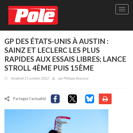
Site
officie
de
Pole-
Positi
Maga
GP DES ÉTATS-UNIS À AUSTIN :
-
SAINZ ET LECLERC LES PLUS
Le
seul
RAPIDES AUX ESSAIS LIBRES; LANCE
maga
STROLL 4ÈME PUIS 15ÈME
québé
de
Vendredi 21 octobre 2022
par
Philippe Brasseur
sport
autom
Partagez l'actualité