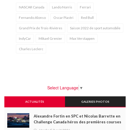
NASCAR Canada
Lando Norris
Ferrari
Fernando Alonso
Oscar Piastri
Red Bull
Grand Prix de Trois-Rivières
Saison 2022 de sport automobile
IndyCar
Mikael Grenier
Max Verstappen
Charles Leclerc
Select Language
▼
ACTUALITÉS
GALERIES PHOTOS
Alexandre Fortin en SPC et Nicolas Barrette en
Challenge Canada héros des premières courses
du week-end au GP3R