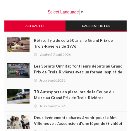
Select Language
▼
ACTUALITÉS
GALERIES PHOTOS
Rétro: Il y a de cela 50 ans, le Grand Prix de
Trois-Rivières de 1976
Vendredi 7 août 2026
Les Sprints Omnifab font leurs débuts au Grand
Prix de Trois-Rivières avec un format inspiré de
Daytona
Jeudi 6 août 2026
TB Autosports en piste lors de la Coupe du
Maire au Grand Prix de Trois-Rivières
Jeudi 6 août 2026
Deux événements phares à venir pour le film
Villeneuve : L'ascension d'une légende (+ vidéo)