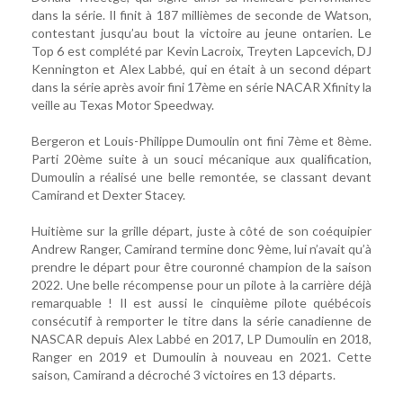
dans la série. Il finit à 187 millièmes de seconde de Watson,
contestant jusqu’au bout la victoire au jeune ontarien. Le
Top 6 est complété par Kevin Lacroix, Treyten Lapcevich, DJ
Kennington et Alex Labbé, qui en était à un second départ
dans la série après avoir fini 17ème en série NACAR Xfinity la
veille au Texas Motor Speedway.
Bergeron et Louis-Philippe Dumoulin ont fini 7ème et 8ème.
Parti 20ème suite à un souci mécanique aux qualification,
Dumoulin a réalisé une belle remontée, se classant devant
Camirand et Dexter Stacey.
Huitième sur la grille départ, juste à côté de son coéquipier
Andrew Ranger, Camirand termine donc 9ème, lui n’avait qu’à
prendre le départ pour être couronné champion de la saison
2022. Une belle récompense pour un pilote à la carrière déjà
remarquable ! Il est aussi le cinquième pilote québécois
consécutif à remporter le titre dans la série canadienne de
NASCAR depuis Alex Labbé en 2017, LP Dumoulin en 2018,
Ranger en 2019 et Dumoulin à nouveau en 2021. Cette
saison, Camirand a décroché 3 victoires en 13 départs.