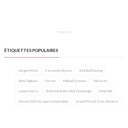
PUBLICITÉ
ÉTIQUETTES POPULAIRES
Sergio Pérez
Fernando Alonso
Red Bull Racing
Alex Tagliani
Ferrari
Mikael Grenier
McLaren
Lando Norris
IMSA Michelin Pilot Challenge
NASCAR
Saison 2022 de sport automobile
Grand Prix de Trois-Rivières