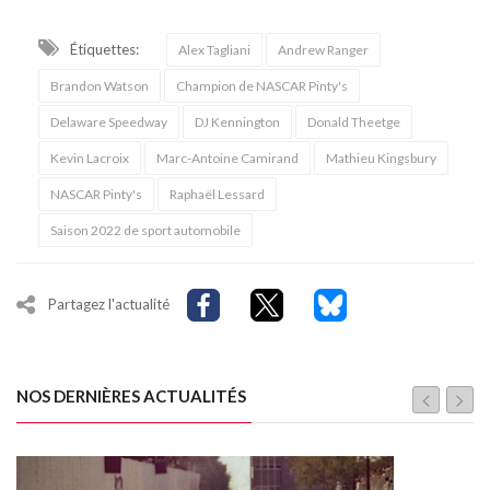
Étiquettes:
Alex Tagliani
Andrew Ranger
Brandon Watson
Champion de NASCAR Pinty's
Delaware Speedway
DJ Kennington
Donald Theetge
Kevin Lacroix
Marc-Antoine Camirand
Mathieu Kingsbury
NASCAR Pinty's
Raphaël Lessard
Saison 2022 de sport automobile
Partagez l'actualité
NOS DERNIÈRES ACTUALITÉS