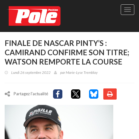
Site
officie
de
Pole-
Positi
Maga
FINALE DE NASCAR PINTY’S :
-
CAMIRAND CONFIRME SON TITRE;
Le
seul
WATSON REMPORTE LA COURSE
maga
québé
Lundi 26 septembre 2022
par
Marie-Lyse Tremblay
de
sport
autom
Partagez l'actualité