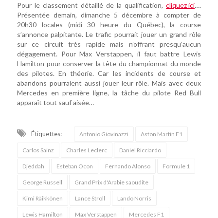
Pour le classement détaillé de la qualification,
cliquez ici
….
Présentée demain, dimanche 5 décembre à compter de
20h30 locales (midi 30 heure du Québec), la course
s’annonce palpitante. Le trafic pourrait jouer un grand rôle
sur ce circuit très rapide mais n’offrant presqu’aucun
dégagement. Pour Max Verstappen, il faut battre Lewis
Hamilton pour conserver la tête du championnat du monde
des pilotes. En théorie. Car les incidents de course et
abandons pourraient aussi jouer leur rôle. Mais avec deux
Mercedes en première ligne, la tâche du pilote Red Bull
apparaît tout sauf aisée…
Étiquettes:
Antonio Giovinazzi
Aston Martin F1
Carlos Sainz
Charles Leclerc
Daniel Ricciardo
Djeddah
Esteban Ocon
Fernando Alonso
Formule 1
George Russell
Grand Prix d'Arabie saoudite
Kimi Räikkönen
Lance Stroll
Lando Norris
Lewis Hamilton
Max Verstappen
Mercedes F1