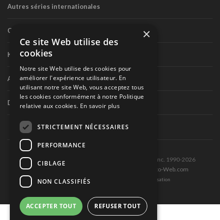
Autres séries internationales
×
Circuit routier canadien
Ce site Web utilise des
cookies
Karting
Notre site Web utilise des cookies pour
améliorer l'expérience utilisateur. En
Autres séries nationales
utilisant notre site Web, vous acceptez tous
les cookies conformément à notre Politique
Divers
relative aux cookies.
En savoir plus
STRICTEMENT NÉCESSAIRES
PERFORMANCE
Tous droits réservés © Les Éditions Pole-Position inc. 1990-2026
CIBLAGE
Ce site est produit et hébergé par Montréal-Photo-Web.com
Politique de confidentialité et Conditions d’utilisation
NON CLASSIFIÉS
ACCEPTER TOUT
REFUSER TOUT