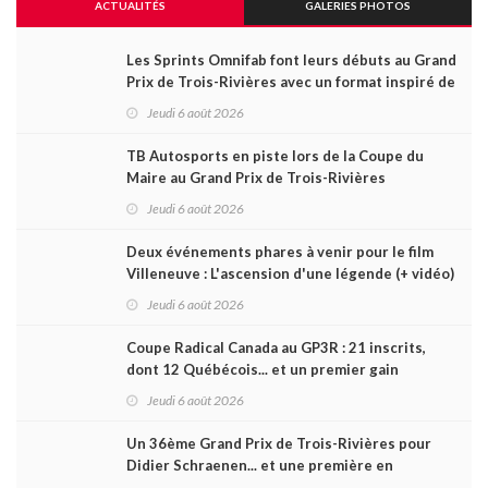
ACTUALITÉS
GALERIES PHOTOS
Les Sprints Omnifab font leurs débuts au Grand
Prix de Trois-Rivières avec un format inspiré de
Daytona
Jeudi 6 août 2026
TB Autosports en piste lors de la Coupe du
Maire au Grand Prix de Trois-Rivières
Jeudi 6 août 2026
Deux événements phares à venir pour le film
Villeneuve : L'ascension d'une légende (+ vidéo)
Jeudi 6 août 2026
Coupe Radical Canada au GP3R : 21 inscrits,
dont 12 Québécois... et un premier gain
d'Antoine Sénéchal dans la série ?
Jeudi 6 août 2026
Un 36ème Grand Prix de Trois-Rivières pour
Didier Schraenen... et une première en
Challenge Canada