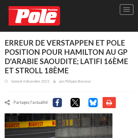
Site
officie
de
Pole-
Positi
Maga
ERREUR DE VERSTAPPEN ET POLE
-
POSITION POUR HAMILTON AU GP
Le
seul
D'ARABIE SAOUDITE; LATIFI 16ÈME
maga
ET STROLL 18ÈME
québé
de
Samedi 4 décembre 2021
par
Philippe Brasseur
sport
autom
Partagez l'actualité