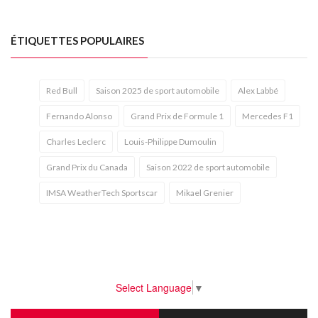
ÉTIQUETTES POPULAIRES
Red Bull
Saison 2025 de sport automobile
Alex Labbé
Fernando Alonso
Grand Prix de Formule 1
Mercedes F1
Charles Leclerc
Louis-Philippe Dumoulin
Grand Prix du Canada
Saison 2022 de sport automobile
IMSA WeatherTech Sportscar
Mikael Grenier
Select Language
▼