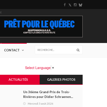
TÉ
CONTACT
Select Language
▼
ACTUALITÉS
GALERIES PHOTOS
Un 36ème Grand-Prix de Trois-
Rivières pour Didier Schraenen...
et une première en Challenge
Mercredi 5 août 2026
Canada