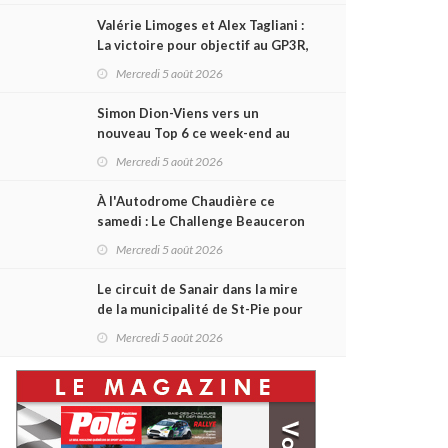
Valérie Limoges et Alex Tagliani :
La victoire pour objectif au GP3R,
dans trois séries différentes
Mercredi 5 août 2026
Simon Dion-Viens vers un
nouveau Top 6 ce week-end au
GP3R, en série NASCAR Canada ?
Mercredi 5 août 2026
À l'Autodrome Chaudière ce
samedi : Le Challenge Beauceron
200 pourrait bouleverser le
Mercredi 5 août 2026
championnat ACT Québec
Le circuit de Sanair dans la mire
de la municipalité de St-Pie pour
être rayé de la carte !
Mercredi 5 août 2026