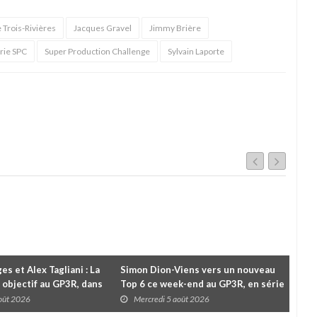
 Trois-Rivières
Jacques Gravel
Jimmy Brière
rie SPC
Super Production Challenge
Sylvain Laporte
es et Alex Tagliani : La
Simon Dion-Viens vers un nouveau
À l
 objectif au GP3R, dans
Top 6 ce week-end au GP3R, en série
Le 
différentes
NASCAR Canada ?
pou
août 2026
Mercredi 5 août 2026
M
cha