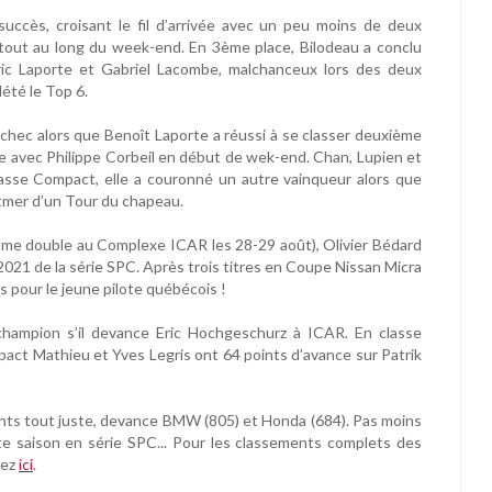
succès, croisant le fil d’arrivée avec un peu moins de deux
tout au long du week-end. En 3ème place, Bilodeau a conclu
ic Laporte et Gabriel Lacombe, malchanceux lors des deux
été le Top 6.
échec alors que Benoît Laporte a réussi à se classer deuxième
ée avec Philippe Corbeil en début de wek-end. Chan, Lupien et
lasse Compact, elle a couronné un autre vainqueur alors que
ttmer d’un Tour du chapeau.
mme double au Complexe ICAR les 28-29 août), Olivier Bédard
2021 de la série SPC. Après trois titres en Coupe Nissan Micra
s pour le jeune pilote québécois !
champion s’il devance Eric Hochgeschurz à ICAR. En classe
pact Mathieu et Yves Legris ont 64 points d’avance sur Patrik
ts tout juste, devance BMW (805) et Honda (684). Pas moins
e saison en série SPC... Pour les classements complets des
uez
ici
.