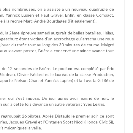
les plus nombreuses, on a assisté à un nouveau quadruplé de
n, Yannick Lupien et Paul Gravel. Enfin, en classe Compact,
ace à la recrue Marc-André Bourdages (Fit également).
di, la 2ème épreuve samedi augurait de belles batailles. Hélas,
ochgeschurz étant victime d’un accrochage qui arracha une roue
 jouer du trafic tout au long des 30 minutes de course. Malgré
enu aux avant-postes, Brière a conservé une mince avance tout
s de 12 secondes de Brière. Le podium est complété par Éric
deau, Olivier Bédard et le lauréat de la classe Production,
n Laporte, Nelson Chan et Yannick Lupien) et la Toyota GT86 de
er qui s’est imposé. De jour après avoir gagné de nuit, le
n sûr, a cette fois devancé un autre vétéran : Yves Legris.
 regroupait 26 pilotes. Après Distaulo le premier soir, ce sont
ies, Jacques Gravel et l’Ontarien Scott Nicol (Honda Civic Si),
is mécaniques la veille.