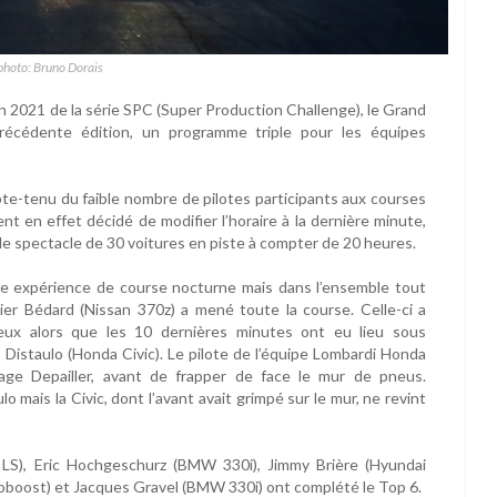
photo: Bruno Dorais
2021 de la série SPC (Super Production Challenge), le Grand
précédente édition, un programme triple pour les équipes
pte-tenu du faible nombre de pilotes participants aux courses
ent en effet décidé de modifier l’horaire à la dernière minute,
 le spectacle de 30 voitures en piste à compter de 20 heures.
ère expérience de course nocturne mais dans l’ensemble tout
vier Bédard (Nissan 370z) a mené toute la course. Celle-ci a
ux alors que les 10 dernières minutes ont eu lieu sous
n Distaulo (Honda Civic). Le pilote de l’équipe Lombardi Honda
rage Depailler, avant de frapper de face le mur de pneus.
mais la Civic, dont l’avant avait grimpé sur le mur, ne revint
LS), Eric Hochgeschurz (BMW 330i), Jimmy Brière (Hyundai
oboost) et Jacques Gravel (BMW 330i) ont complété le Top 6.