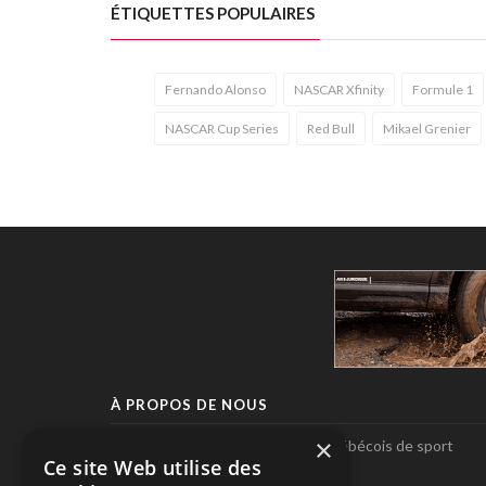
ÉTIQUETTES POPULAIRES
Fernando Alonso
NASCAR Xfinity
Formule 1
NASCAR Cup Series
Red Bull
Mikael Grenier
À PROPOS DE NOUS
×
Pole-Position, le seul magazine québécois de sport
Ce site Web utilise des
automobile.