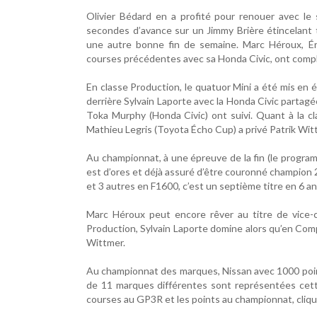
Olivier Bédard en a profité pour renouer avec le 
secondes d’avance sur un Jimmy Brière étincelant 
une autre bonne fin de semaine. Marc Héroux, Ér
courses précédentes avec sa Honda Civic, ont compl
En classe Production, le quatuor Mini a été mis en 
derrière Sylvain Laporte avec la Honda Civic partag
Toka Murphy (Honda Civic) ont suivi. Quant à la c
Mathieu Legris (Toyota Écho Cup) a privé Patrik Wi
Au championnat, à une épreuve de la fin (le progra
est d’ores et déjà assuré d’être couronné champion 
et 3 autres en F1600, c’est un septième titre en 6 an
Marc Héroux peut encore rêver au titre de vice-
Production, Sylvain Laporte domine alors qu’en Com
Wittmer.
Au championnat des marques, Nissan avec 1000 poin
de 11 marques différentes sont représentées cett
courses au GP3R et les points au championnat, cliq