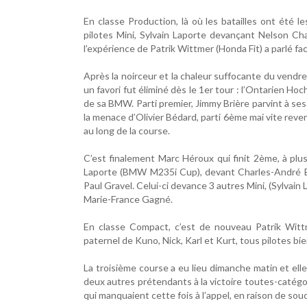
En classe Production, là où les batailles ont été 
pilotes Mini, Sylvain Laporte devançant Nelson Cha
l’expérience de Patrik Wittmer (Honda Fit) a parlé f
Après la noirceur et la chaleur suffocante du vendre
un favori fut éliminé dès le 1er tour : l’Ontarien H
de sa BMW. Parti premier, Jimmy Brière parvint à ses
la menace d’Olivier Bédard, parti 6ème mai vite rev
au long de la course.
C’est finalement Marc Héroux qui finit 2ème, à plu
Laporte (BMW M235i Cup), devant Charles-André Bilo
Paul Gravel. Celui-ci devance 3 autres Mini, (Sylvai
Marie-France Gagné.
En classe Compact, c’est de nouveau Patrik Wittm
paternel de Kuno, Nick, Karl et Kurt, tous pilotes bie
La troisième course a eu lieu dimanche matin et elle
deux autres prétendants à la victoire toutes-catégor
qui manquaient cette fois à l’appel, en raison de souc