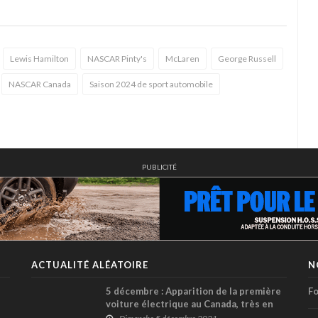
Lewis Hamilton
NASCAR Pinty's
McLaren
George Russell
NASCAR Canada
Saison 2024 de sport automobile
PUBLICITÉ
ACTUALITÉ ALÉATOIRE
N
5 décembre : Apparition de la première
Fo
voiture électrique au Canada, très en
avance sur son temps !