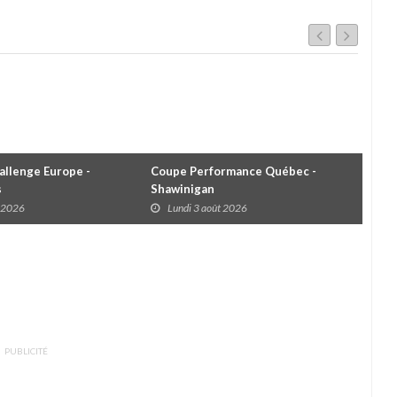
llenge Europe -
Coupe Performance Québec -
WRC
s
Shawinigan
Éta
t 2026
Lundi 3 août 2026
D
PUBLICITÉ