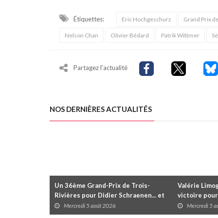
Étiquettes:
Eric Hochgeschurz
Grand Prix de
Nelson Chan
Olivier Bédard
Patrik Wittmer
Sé
Partagez l'actualité
NOS DERNIÈRES ACTUALITÉS
Un 36ème Grand-Prix de Trois-
Valérie Limog
Rivières pour Didier Schraenen... et
victoire pour
une première en Challenge Canada
trois séries 
Mercredi 5 août 2026
Mercredi 5 