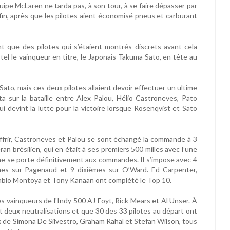
ipe McLaren ne tarda pas, à son tour, à se faire dépasser par
fin, après que les pilotes aient économisé pneus et carburant
t que des pilotes qui s’étaient montrés discrets avant cela
tel le vainqueur en titre, le Japonais Takuma Sato, en tête au
Sato, mais ces deux pilotes allaient devoir effectuer un ultime
orta sur la bataille entre Alex Palou, Hélio Castroneves, Pato
devint la lutte pour la victoire lorsque Rosenqvist et Sato
offrir, Castroneves et Palou se sont échangé la commande à 3
ran brésilien, qui en était à ses premiers 500 milles avec l’une
ne se porte définitivement aux commandes. Il s’impose avec 4
mes sur Pagenaud et 9 dixièmes sur O’Ward. Ed Carpenter,
Pablo Montoya et Tony Kanaan ont complété le Top 10.
s vainqueurs de l'Indy 500 AJ Foyt, Rick Mears et Al Unser. À
t deux neutralisations et que 30 des 33 pilotes au départ ont
ux de Simona De Silvestro, Graham Rahal et Stefan Wilson, tous