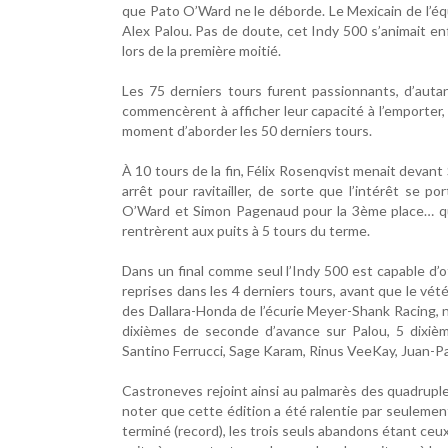
que Pato O’Ward ne le déborde. Le Mexicain de l’équ
Alex Palou. Pas de doute, cet Indy 500 s’animait en
lors de la première moitié.
Les 75 derniers tours furent passionnants, d’autan
commencèrent à afficher leur capacité à l’emporter, 
moment d’aborder les 50 derniers tours.
À 10 tours de la fin, Félix Rosenqvist menait devant 
arrêt pour ravitailler, de sorte que l’intérêt se p
O’Ward et Simon Pagenaud pour la 3ème place… qui 
rentrèrent aux puits à 5 tours du terme.
Dans un final comme seul l’Indy 500 est capable d’
reprises dans les 4 derniers tours, avant que le vété
des Dallara-Honda de l’écurie Meyer-Shank Racing, 
dixièmes de seconde d’avance sur Palou, 5 dixiè
Santino Ferrucci, Sage Karam, Rinus VeeKay, Juan-
Castroneves rejoint ainsi au palmarès des quadruple
noter que cette édition a été ralentie par seulemen
terminé (record), les trois seuls abandons étant ce