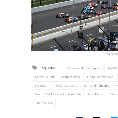
Crédit phot
Étiquettes:
500 milles d'Indianapolis
Alex Pa
Dalton Kellett
Graham Rahal
Helio Castroneves
IndyCar
IndyCar sur ovale
James Hinchcliffe
M
Saison 2021 de sport automobile
Scott Dixon
Série
Takuma Sato