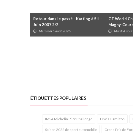
Retour dans le passé - Karting à SH -
GT World Cha
Juin 2007 2/2
Magny-Cour
Mercredi 5 août 2026
Mardi 4 aoû
ÉTIQUETTES POPULAIRES
IMSA Michelin Pilot Challenge
Lewis Hamilton
Saison 2022 de sport automobile
Grand Prix de Fo