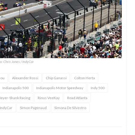
o: Chris Jones / IndyCar
lou
Alexander Rossi
Chip Ganassi
Colton Herta
Indianapolis 500
Indianapolis Motor Speedway
Indy 500
eyer-Shank Racing
Rinus VeeKay
Road Atlanta
 IndyCar
Simon Pagenaud
Simona De Silvestro