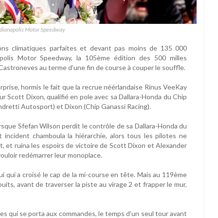
Indianapolis Motor Speedway
ns climatiques parfaites et devant pas moins de 135 000
napolis Motor Speedway, la 105ème édition des 500 milles
 Castroneves au terme d’une fin de course à couper le souffle.
rprise, hormis le fait que la recrue néérlandaise Rinus VeeKay
ur Scott Dixon, qualifié en pole avec sa Dallara-Honda du Chip
dretti Autosport) et Dixon (Chip Ganassi Racing).
orsque Sfefan Wilson perdit le contrôle de sa Dallara-Honda du
incident chamboula la hiérarchie, alors tous les pilotes ne
, et ruina les espoirs de victoire de Scott Dixon et Alexander
ouloir redémarrer leur monoplace.
lui qui a croisé le cap de la mi-course en tête. Mais au 119ème
its, avant de traverser la piste au virage 2 et frapper le mur,
ves qui se porta aux commandes, le temps d’un seul tour avant