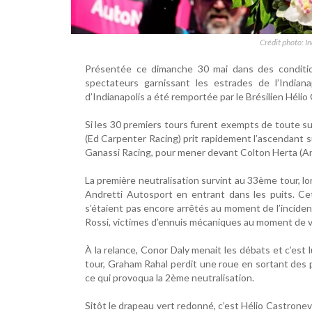
Crédit photo: 
Présentée ce dimanche 30 mai dans des conditio
spectateurs garnissant les estrades de l’India
d’Indianapolis a été remportée par le Brésilien Hélio
Si les 30 premiers tours furent exempts de toute su
(Ed Carpenter Racing) prit rapidement l’ascendant s
Ganassi Racing, pour mener devant Colton Herta (An
La première neutralisation survint au 33ème tour, l
Andretti Autosport en entrant dans les puits. Cet 
s’étaient pas encore arrêtés au moment de l’incident
Rossi, victimes d’ennuis mécaniques au moment de v
À la relance, Conor Daly menait les débats et c’est 
tour, Graham Rahal perdit une roue en sortant des pu
ce qui provoqua la 2ème neutralisation.
Sitôt le drapeau vert redonné, c’est Hélio Castrone