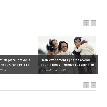
 en piste lors de la
Deux événements phares à venir
Cou
re au Grand Prix de
pour le film Villeneuve : L'ascension
insc
es
d'une légende (+ vidéo)
pre
 2026
Jeudi 6 août 2026
J
dans