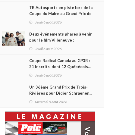
TB Autosports en piste lors de la
Coupe du Maire au Grand Prix de
Trois-Rivières
Jeudi 6 août 2026
Deux événements phares à venir
pour le film Villeneuve :
L'ascension d'une légende (+
Jeudi 6 août 2026
vidéo)
Coupe Radical Canada au GP3R :
21 inscrits, dont 12 Québécois...
et un premier gain d'Antoine
Jeudi 6 août 2026
Sénéchal dans la série ?
Un 36ème Grand Prix de Trois-
Rivières pour Didier Schraenen...
et une première en Challenge
Mercredi 5 août 2026
Canada