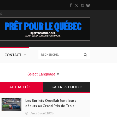
TÉ
CONTACT
Select Language
▼
ACTUALITÉS
GALERIES PHOTOS
Les Sprints Omnifab font leurs
débuts au Grand Prix de Trois-
Rivières avec un format inspiré
Jeudi 6 août 2026
de Daytona