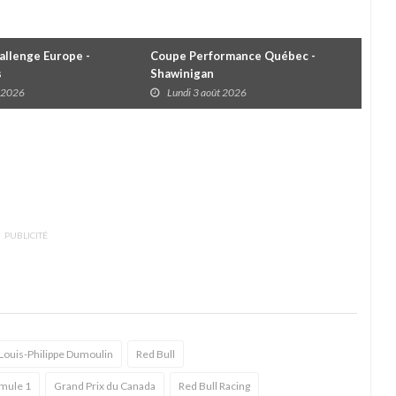
llenge Europe -
Coupe Performance Québec -
WRC
s
Shawinigan
Éta
t 2026
Lundi 3 août 2026
D
PUBLICITÉ
Louis-Philippe Dumoulin
Red Bull
rmule 1
Grand Prix du Canada
Red Bull Racing