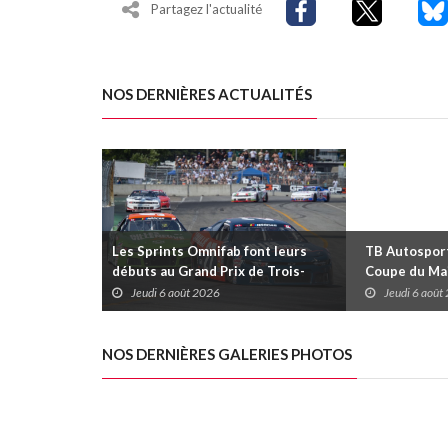
Partagez l'actualité
NOS DERNIÈRES ACTUALITÉS
Les Sprints Omnifab font leurs
TB Autosports
débuts au Grand Prix de Trois-
Coupe du Mai
Rivières avec un format inspiré de
Trois-Rivièr
Jeudi 6 août 2026
Jeudi 6 août
Daytona
NOS DERNIÈRES GALERIES PHOTOS