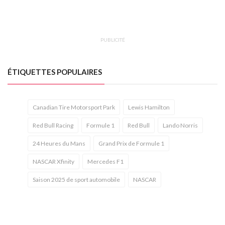
PUBLICITÉ
ÉTIQUETTES POPULAIRES
Canadian Tire Motorsport Park
Lewis Hamilton
Red Bull Racing
Formule 1
Red Bull
Lando Norris
24 Heures du Mans
Grand Prix de Formule 1
NASCAR Xfinity
Mercedes F1
Saison 2025 de sport automobile
NASCAR