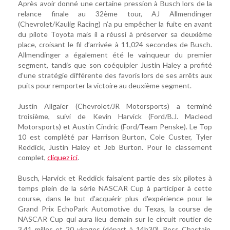
Après avoir donné une certaine pression à Busch lors de la
relance finale au 32ème tour, AJ Allmendinger
(Chevrolet/Kaulig Racing) n’a pu empêcher la fuite en avant
du pilote Toyota mais il a réussi à préserver sa deuxième
place, croisant le fil d’arrivée à 11,024 secondes de Busch.
Allmendinger a également été le vainqueur du premier
segment, tandis que son coéquipier Justin Haley a profité
d’une stratégie différente des favoris lors de ses arrêts aux
puits pour remporter la victoire au deuxième segment.
Justin Allgaier (Chevrolet/JR Motorsports) a terminé
troisième, suivi de Kevin Harvick (Ford/B.J. Macleod
Motorsports) et Austin Cindric (Ford/Team Penske). Le Top
10 est complété par Harrison Burton, Cole Custer, Tyler
Reddick, Justin Haley et Jeb Burton. Pour le classement
complet,
cliquez ici
.
Busch, Harvick et Reddick faisaient partie des six pilotes à
temps plein de la série NASCAR Cup à participer à cette
course, dans le but d'acquérir plus d'expérience pour le
Grand Prix EchoPark Automotive du Texas, la course de
NASCAR Cup qui aura lieu demain sur le circuit routier de
3,41 milles et 20 virages (départ à 14h30). Ross Chastain,