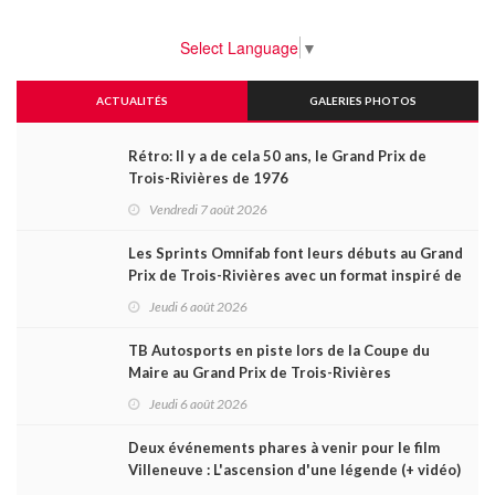
Select Language
▼
ACTUALITÉS
GALERIES PHOTOS
Rétro: Il y a de cela 50 ans, le Grand Prix de
Trois-Rivières de 1976
Vendredi 7 août 2026
Les Sprints Omnifab font leurs débuts au Grand
Prix de Trois-Rivières avec un format inspiré de
Daytona
Jeudi 6 août 2026
TB Autosports en piste lors de la Coupe du
Maire au Grand Prix de Trois-Rivières
Jeudi 6 août 2026
Deux événements phares à venir pour le film
Villeneuve : L'ascension d'une légende (+ vidéo)