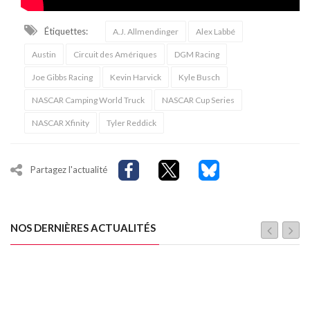
Étiquettes:
A.J. Allmendinger
Alex Labbé
Austin
Circuit des Amériques
DGM Racing
Joe Gibbs Racing
Kevin Harvick
Kyle Busch
NASCAR Camping World Truck
NASCAR Cup Series
NASCAR Xfinity
Tyler Reddick
Partagez l'actualité
NOS DERNIÈRES ACTUALITÉS