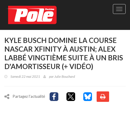
Site
officie
de
Pole-
Positi
Maga
KYLE BUSCH DOMINE LA COURSE
-
NASCAR XFINITY À AUSTIN; ALEX
Le
seul
LABBÉ VINGTIÈME SUITE À UN BRIS
maga
D'AMORTISSEUR (+ VIDÉO)
québé
de
Samedi 22 mai 2021
par
Julie Bouchard
sport
autom
Partagez l'actualité