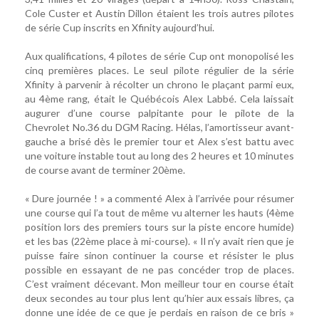
Cole Custer et Austin Dillon étaient les trois autres pilotes
de série Cup inscrits en Xfinity aujourd’hui.
Aux qualifications, 4 pilotes de série Cup ont monopolisé les
cinq premières places. Le seul pilote régulier de la série
Xfinity à parvenir à récolter un chrono le plaçant parmi eux,
au 4ème rang, était le Québécois Alex Labbé. Cela laissait
augurer d’une course palpitante pour le pilote de la
Chevrolet No.36 du DGM Racing. Hélas, l’amortisseur avant-
gauche a brisé dès le premier tour et Alex s’est battu avec
une voiture instable tout au long des 2 heures et 10 minutes
de course avant de terminer 20ème.
« Dure journée ! » a commenté Alex à l’arrivée pour résumer
une course qui l’a tout de même vu alterner les hauts (4ème
position lors des premiers tours sur la piste encore humide)
et les bas (22ème place à mi-course). « Il n’y avait rien que je
puisse faire sinon continuer la course et résister le plus
possible en essayant de ne pas concéder trop de places.
C’est vraiment décevant. Mon meilleur tour en course était
deux secondes au tour plus lent qu’hier aux essais libres, ça
donne une idée de ce que je perdais en raison de ce bris »