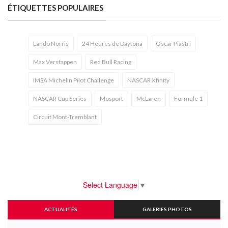
ÉTIQUETTES POPULAIRES
Lando Norris
24 Heures de Daytona
Oscar Piastri
Max Verstappen
Red Bull Racing
IMSA Michelin Pilot Challenge
NASCAR Xfinity
NASCAR Cup Series
Mosport
McLaren
Formule 1
Circuit Mont-Tremblant
Select Language
▼
ACTUALITÉS
GALERIES PHOTOS