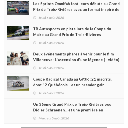
Les Sprints Omnifab font leurs débuts au Grand
Prix de Trois-Rivières avec un format inspiré de
Daytona
Jeudi 6 août 2026
TB Autosports en piste lors de la Coupe du
Maire au Grand Prix de Trois-Rivières
Jeudi 6 août 2026
Deux événements phares à venir pour le film
Villeneuve : L'ascension d'une légende (+ vidéo)
Jeudi 6 août 2026
Coupe Radical Canada au GP3R : 21 inscrits,
dont 12 Québécois... et un premier gain
d'Antoine Sénéchal dans la série ?
Jeudi 6 août 2026
Un 36ème Grand Prix de Trois-Rivières pour
Didier Schraenen... et une première en
Challenge Canada
Mercredi 5 août 2026