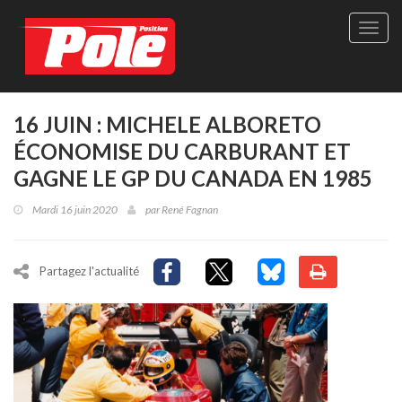
Site
officie
de
Pole-
Positi
Maga
16 JUIN : MICHELE ALBORETO
-
ÉCONOMISE DU CARBURANT ET
Le
seul
GAGNE LE GP DU CANADA EN 1985
maga
québé
Mardi 16 juin 2020
par
René Fagnan
de
sport
autom
Partagez l'actualité