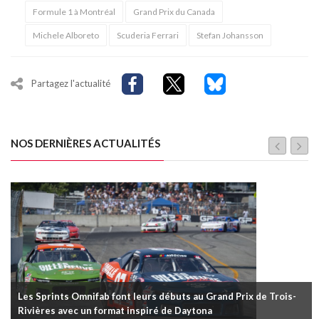
Formule 1 à Montréal
Grand Prix du Canada
Michele Alboreto
Scuderia Ferrari
Stefan Johansson
Partagez l'actualité
NOS DERNIÈRES ACTUALITÉS
Les Sprints Omnifab font leurs débuts au Grand Prix de Trois-
Rivières avec un format inspiré de Daytona