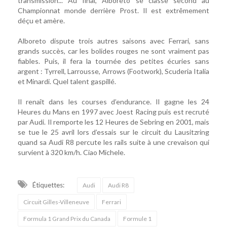
transmission... Au final, Alboreto se classe second au
Championnat monde derrière Prost. Il est extrêmement
déçu et amère.
Alboreto dispute trois autres saisons avec Ferrari, sans
grands succès, car les bolides rouges ne sont vraiment pas
fiables. Puis, il fera la tournée des petites écuries sans
argent : Tyrrell, Larrousse, Arrows (Footwork), Scuderia Italia
et Minardi. Quel talent gaspillé.
Il renaît dans les courses d’endurance. Il gagne les 24
Heures du Mans en 1997 avec Joest Racing puis est recruté
par Audi. Il remporte les 12 Heures de Sebring en 2001, mais
se tue le 25 avril lors d’essais sur le circuit du Lausitzring
quand sa Audi R8 percute les rails suite à une crevaison qui
survient à 320 km/h. Ciao Michele.
Étiquettes:
Audi
Audi R8
Circuit Gilles-Villeneuve
Ferrari
Formula 1 Grand Prix du Canada
Formule 1