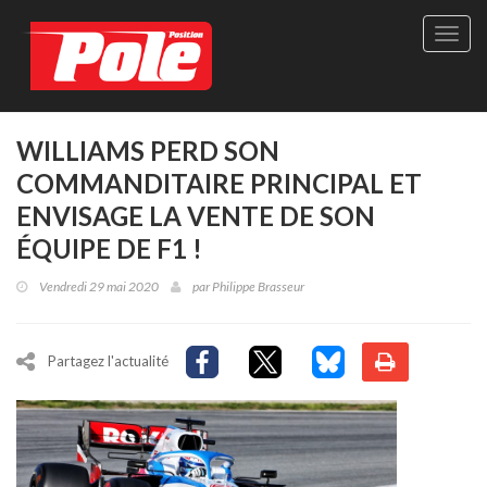
Site
officie
de
Pole-
Positi
Maga
WILLIAMS PERD SON
-
COMMANDITAIRE PRINCIPAL ET
Le
seul
ENVISAGE LA VENTE DE SON
maga
ÉQUIPE DE F1 !
québé
de
Vendredi 29 mai 2020
par
Philippe Brasseur
sport
autom
Partagez l'actualité