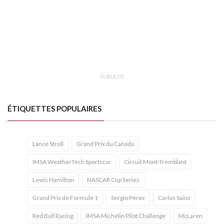
PUBLICITÉ
ÉTIQUETTES POPULAIRES
Lance Stroll
Grand Prix du Canada
IMSA WeatherTech Sportscar
Circuit Mont-Tremblant
Lewis Hamilton
NASCAR Cup Series
Grand Prix de Formule 1
Sergio Pérez
Carlos Sainz
Red Bull Racing
IMSA Michelin Pilot Challenge
McLaren