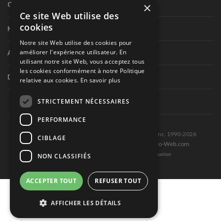
×
Circuit routier canadien
Ce site Web utilise des
cookies
Karting
Notre site Web utilise des cookies pour
améliorer l'expérience utilisateur. En
Autres séries nationales
utilisant notre site Web, vous acceptez tous
les cookies conformément à notre Politique
Divers
relative aux cookies.
En savoir plus
STRICTEMENT NÉCESSAIRES
PERFORMANCE
Tous droits réservés © Les Éditions Pole-Position inc. 1990-2026
CIBLAGE
Ce site est produit et hébergé par Montréal-Photo-Web.com
Politique de confidentialité et Conditions d’utilisation
NON CLASSIFIÉS
ACCEPTER TOUT
REFUSER TOUT
AFFICHER LES DÉTAILS