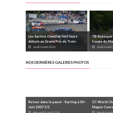
Les Sprints Omnifab font leurs
TB Autosports
débuts au Grand Prix de Trois-
Coupe du Mai
Rivières avec un format inspiré de
Trois-Rivièr
Jeudi 6 août 2026
Jeudi 6 août
Daytona
NOS DERNIÈRES GALERIES PHOTOS
Retour dans le passé - Karting à SH -
GT World Cha
Juin 2007 2/2
Magny-Cour
Mercredi 5 août 2026
Mardi 4 aoû