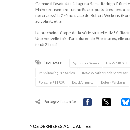
Comme il l'avait fait à Laguna Seca, Rodrigo Pflucke
Malheureusement, un arrêt aux puits très lent a co
noter aussi la 27ème place de Robert Wickens (Po
au volant, et la
La prochaine étape de la série virtuelle IMSA iRaci
Une nouvelle fois d’une durée de 90 minutes, elle aura
jeudi 28 mai.
Étiquettes:
Ayhancan Guven
BMW M8 GTE
IMSA iRacing Pro Series
IMSA WeatherTech Sportscar
Porsche 911 RSR
Road America
Robert Wickens
Partagez l'actualité
NOS DERNIÈRES ACTUALITÉS