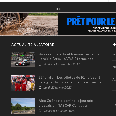
PUBLICITÉ
ACTUALITÉ ALÉATOIRE
N
Baisse d'inscrits et hausse des coûts :
Fo
La série Formula V8 3.5 ferme ses
portes !
Vendredi 17 novembre 2017
N
23 janvier : Les pilotes de F1 refusent
Au
de signer la nouvelle licence et font la
in
grève en 1982
Lundi 23 janvier 2023
Alex Guénette domine la journée
d'essais en NASCAR Canada à
Calabogie; les pilotes féminines à
Vendredi 17 juillet 2026
l'honneur en SPC