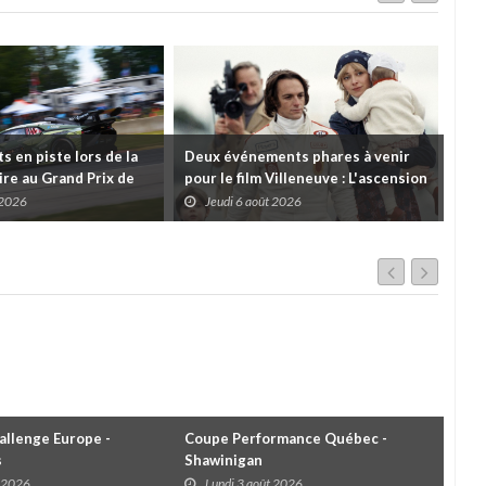
 en piste lors de la
Deux événements phares à venir
Cou
re au Grand Prix de
pour le film Villeneuve : L'ascension
insc
es
d'une légende (+ vidéo)
pre
 2026
Jeudi 6 août 2026
J
dans
llenge Europe -
Coupe Performance Québec -
WRC
s
Shawinigan
Éta
t 2026
Lundi 3 août 2026
D