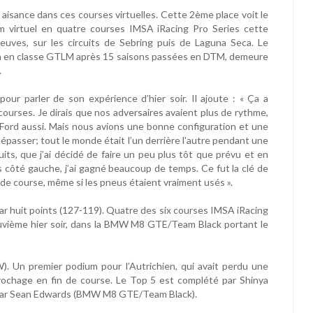
aisance dans ces courses virtuelles. Cette 2ème place voit le
m virtuel en quatre courses IMSA iRacing Pro Series cette
reuves, sur les circuits de Sebring puis de Laguna Seca. Le
son en classe GTLM après 15 saisons passées en DTM, demeure
.
ur parler de son expérience d’hier soir. Il ajoute : « Ça a
ourses. Je dirais que nos adversaires avaient plus de rythme,
es Ford aussi. Mais nous avions une bonne configuration et une
dépasser; tout le monde était l’un derrière l'autre pendant une
its, que j’ai décidé de faire un peu plus tôt que prévu et en
 côté gauche, j’ai gagné beaucoup de temps. Ce fut la clé de
 de course, même si les pneus étaient vraiment usés ».
 huit points (127-119). Quatre des six courses IMSA iRacing
uvième hier soir, dans la BMW M8 GTE/Team Black portant le
). Un premier podium pour l’Autrichien, qui avait perdu une
crochage en fin de course. Le Top 5 est complété par Shinya
 par Sean Edwards (BMW M8 GTE/Team Black).