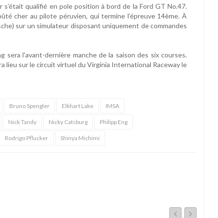
r s’était qualifié en pole position à bord de la Ford GT No.47.
ûté cher au pilote péruvien, qui termine l’épreuve 14ème. À
rsche) sur un simulateur disposant uniquement de commandes
ng sera l'avant-dernière manche de la saison des six courses.
 lieu sur le circuit virtuel du Virginia International Raceway le
Bruno Spengler
Elkhart Lake
IMSA
Nick Tandy
Nicky Catsburg
Philipp Eng
Rodrigo Pflucker
Shinya Michimi