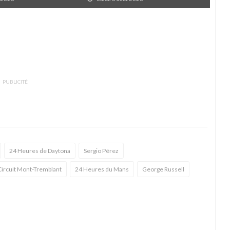
PUBLICITÉ
24 Heures de Daytona
Sergio Pérez
Circuit Mont-Tremblant
24 Heures du Mans
George Russell