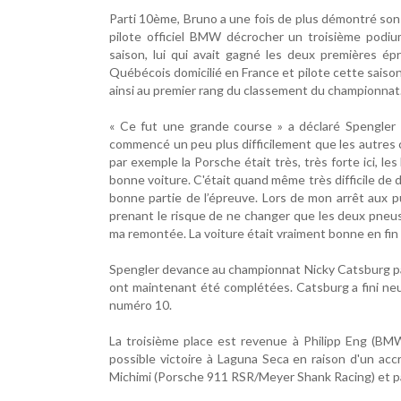
Parti 10ème, Bruno a une fois de plus démontré son 
pilote officiel BMW décrocher un troisième podiu
saison, lui qui avait gagné les deux premières ép
Québécois domicilié en France et pilote cette sai
ainsi au premier rang du classement du championnat
« Ce fut une grande course » a déclaré Spengler po
commencé un peu plus difficilement que les autres c
par exemple la Porsche était très, très forte ici, l
bonne voiture. C'était quand même très difficile de 
bonne partie de l’épreuve. Lors de mon arrêt aux pu
prenant le risque de ne changer que les deux pneus
ma remontée. La voiture était vraiment bonne en fin
Spengler devance au championnat Nicky Catsburg par
ont maintenant été complétées. Catsburg a fini ne
numéro 10.
La troisième place est revenue à Philipp Eng (BMW
possible victoire à Laguna Seca en raison d'un ac
Michimi (Porsche 911 RSR/Meyer Shank Racing) et