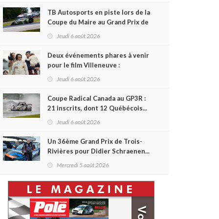
TB Autosports en piste lors de la
Coupe du Maire au Grand Prix de
Trois-Rivières
Jeudi 6 août 2026
Deux événements phares à venir
pour le film Villeneuve :
L'ascension d'une légende (+
Jeudi 6 août 2026
vidéo)
Coupe Radical Canada au GP3R :
21 inscrits, dont 12 Québécois...
et un premier gain d'Antoine
Jeudi 6 août 2026
Sénéchal dans la série ?
Un 36ème Grand Prix de Trois-
Rivières pour Didier Schraenen...
et une première en Challenge
Mercredi 5 août 2026
Canada