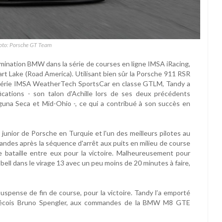
hoto: Porsche GT Team
domination BMW dans la série de courses en ligne IMSA iRacing,
hart Lake (Road America). Utilisant bien sûr la Porsche 911 RSR
a série IMSA WeatherTech SportsCar en classe GTLM, Tandy a
ications - son talon d'Achille lors de ses deux précédents
Laguna Seca et Mid-Ohio -, ce qui a contribué à son succès en
junior de Porsche en Turquie et l'un des meilleurs pilotes au
ndes après la séquence d'arrêt aux puits en milieu de course
e bataille entre eux pour la victoire. Malheureusement pour
bell dans le virage 13 avec un peu moins de 20 minutes à faire,
uspense de fin de course, pour la victoire. Tandy l’a emporté
bécois Bruno Spengler, aux commandes de la BMW M8 GTE