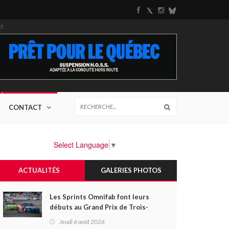
TÉ
CONTACT
Select Language
▼
ACTUALITÉS
GALERIES PHOTOS
Les Sprints Omnifab font leurs
débuts au Grand Prix de Trois-
Rivières avec un format inspiré
Jeudi 6 août 2026
de Daytona