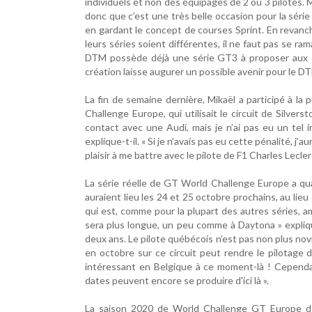
individuels et non des équipages de 2 ou 3 pilotes.
donc que c’est une très belle occasion pour la sér
en gardant le concept de courses Sprint. En revanch
leurs séries soient différentes, il ne faut pas se 
DTM possède déjà une série GT3 à proposer aux éq
création laisse augurer un possible avenir pour le D
La fin de semaine dernière, Mikaël a participé à la
Challenge Europe, qui utilisait le circuit de Silver
contact avec une Audi, mais je n’ai pas eu un tel i
explique-t-il. « Si je n’avais pas eu cette pénalité, 
plaisir à me battre avec le pilote de F1 Charles Lecler
La série réelle de GT World Challenge Europe a q
auraient lieu les 24 et 25 octobre prochains, au lieu
qui est, comme pour la plupart des autres séries, amen
sera plus longue, un peu comme à Daytona » expliqu
deux ans. Le pilote québécois n’est pas non plus no
en octobre sur ce circuit peut rendre le pilotage di
intéressant en Belgique à ce moment-là ! Cependa
dates peuvent encore se produire d'ici là ».
La saison 2020 de World Challenge GT Europe dev