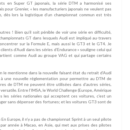
sents en Super GT japonais, la série DTM a harmonisé ses
is pour Grenier, « les manufacturiers japonais ne veulent pas
e, dès lors la logistique d’un championnat commun est très
tres ! Bien qu’il soit pénible de voir une série en difficulté,
championnats GT dans lesquels Audi est impliqué au-travers
e concentrer sur la Formule E, mais aussi le GT3 et le GT4. Je
lients d’Audi dans les séries d’Endurance » souligne celui qui
partient comme Audi au groupe VAG et qui partage certains
le mentionne dans la nouvelle faisant état du retrait d'Audi
se à une nouvelle réglementation pour permettre au DTM de
ures de DTM ne peuvent être utilisées dans d’autres séries,
versatile. Entre l’IMSA, le World Challenge (Europe, Amérique
s les séries nationales qui acceptent ces voitures, c'est un
ger sans dépenser des fortunes; et les voitures GT3 sont de
 En Europe, il n’y a pas de championnat Sprint à un seul pilote
e par année à Macao, en Asie, qui met aux prises des pilotes