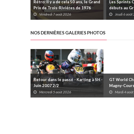
Rétro: Il y a de cela 50 ans, le Grand
Les Sprints 
Prix de Trois-Rivières de 1976
débuts au Gr
Rivières avec
Vendredi 7 août 2026
Jeudi 6 août
Daytona
NOS DERNIÈRES GALERIES PHOTOS
Retour dans le passé - Karting à SH -
GT World Cha
Juin 2007 2/2
Magny-Cour
Mercredi 5 août 2026
Mardi 4 aoû