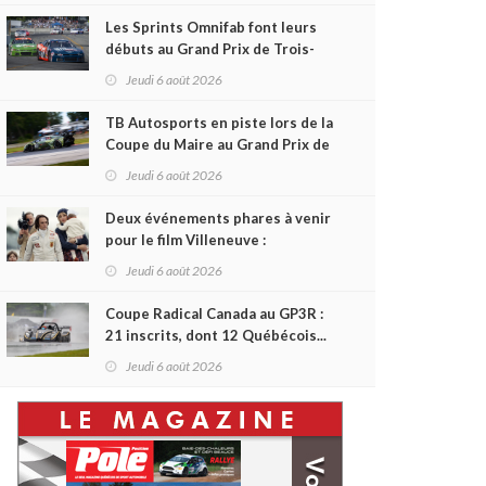
Les Sprints Omnifab font leurs
débuts au Grand Prix de Trois-
Rivières avec un format inspiré
Jeudi 6 août 2026
de Daytona
TB Autosports en piste lors de la
Coupe du Maire au Grand Prix de
Trois-Rivières
Jeudi 6 août 2026
Deux événements phares à venir
pour le film Villeneuve :
L'ascension d'une légende (+
Jeudi 6 août 2026
vidéo)
Coupe Radical Canada au GP3R :
21 inscrits, dont 12 Québécois...
et un premier gain d'Antoine
Jeudi 6 août 2026
Sénéchal dans la série ?