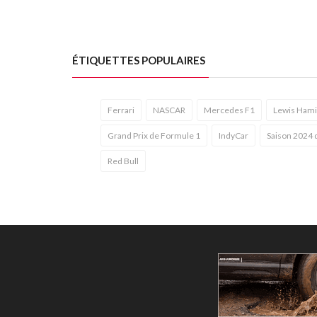
ÉTIQUETTES POPULAIRES
Ferrari
NASCAR
Mercedes F1
Lewis Hami
Grand Prix de Formule 1
IndyCar
Saison 2024 
Red Bull