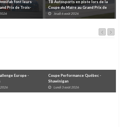
Omnifab font leurs
TB Autosports en piste lors de la
Deu
and Prix de Trois-
Coupe du Maire au Grand Prix de
pour
 un format inspiré de
Trois-Rivières
d'u
 2026
Jeudi 6 août 2026
J
llenge Europe -
Coupe Performance Québec -
WRC
s
Shawinigan
Éta
t 2026
Lundi 3 août 2026
D