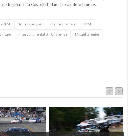
r le circuit du Castellet, dans le sud de la France.
en DTM
Bruno Spengler
Charles Leclerc
DTM
 Europe
Intercontinental GT Challenge
Mikael Grenier