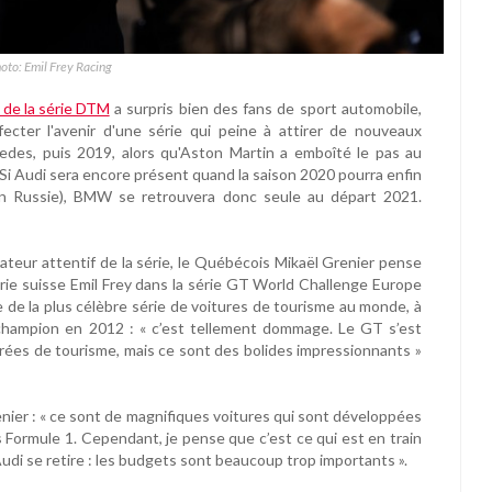
oto: Emil Frey Racing
 de la série DTM
a surpris bien des fans de sport automobile,
ecter l'avenir d'une série qui peine à attirer de nouveaux
edes, puis 2019, alors qu'Aston Martin a emboîté le pas au
. Si Audi sera encore présent quand la saison 2020 pourra enfin
en Russie), BMW se retrouvera donc seule au départ 2021.
ateur attentif de la série, le Québécois Mikaël Grenier pense
écurie suisse Emil Frey dans la série GT World Challenge Europe
le de la plus célèbre série de voitures de tourisme au monde, à
 champion en 2012 : « c’est tellement dommage. Le GT s’est
rées de tourisme, mais ce sont des bolides impressionnants »
nier : « ce sont de magnifiques voitures qui sont développées
 Formule 1. Cependant, je pense que c’est ce qui est en train
 Audi se retire : les budgets sont beaucoup trop importants ».