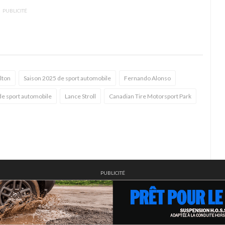
PUBLICITÉ
lton
Saison 2025 de sport automobile
Fernando Alonso
de sport automobile
Lance Stroll
Canadian Tire Motorsport Park
PUBLICITÉ