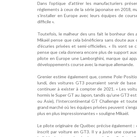
Dans l'optique d'attirer les manufacturiers pré
réglements à ceux de la série japonaise en 2018, ma
s’installer en Europe avec leurs équipes de cours
difficile ».
Toutefois, le malheur des uns fait le bonheur des au
Mikaël pense que cela bénéficiera sans doute aux 
d'écuries privées et semi-officielles. « Ils vont s
pense que cela donnera encore plus de support aux c
pilote en Europe une Lamborghini, marque qui ap
développements course avec la marque allemande.
Grenier estime également que, comme Pole-Position 
lundi, des voitures GT3 pourraient servir de ba
continuer à exister à compter de 2021. « Les voit
hormis le Super GT au Japon, tandis qu'une GT3 est 
ou Asie), l’Intercontinental GT Challenge et toute
grand marché où les équipes privées peuvent s'enga
plus en plus impressionnantes » souligne Mikaël.
Le pilote originaire de Québec précise également : «
inscrit par voiture en GT3. Il y a juste une cours