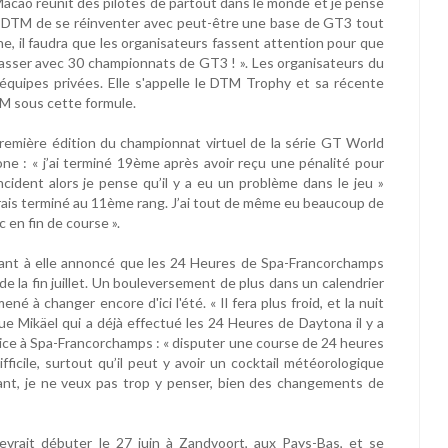
 Macao réunit des pilotes de partout dans le monde et je pense
ie DTM de se réinventer avec peut-être une base de GT3 tout
e, il faudra que les organisateurs fassent attention pour que
ramasser avec 30 championnats de GT3 ! ». Les organisateurs du
uipes privées. Elle s'appelle le DTM Trophy et sa récente
TM sous cette formule.
 première édition du championnat virtuel de la série GT World
stone : « j’ai terminé 19ème après avoir reçu une pénalité pour
ncident alors je pense qu’il y a eu un problème dans le jeu »
j’aurais terminé au 11ème rang. J’ai tout de même eu beaucoup de
c en fin de course ».
uant à elle annoncé que les 24 Heures de Spa-Francorchamps
 de la fin juillet. Un bouleversement de plus dans un calendrier
é à changer encore d'ici l'été. « Il fera plus froid, et la nuit
e Mikäel qui a déjà effectué les 24 Heures de Daytona il y a
vice à Spa-Francorchamps : « disputer une course de 24 heures
fficile, surtout qu’il peut y avoir un cocktail météorologique
nt, je ne veux pas trop y penser, bien des changements de
rait débuter le 27 juin à Zandvoort, aux Pays-Bas, et se