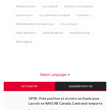
Mikael Grenier
Lance Stroll
24 Heures de Daytona
Lando Norris
Circuit Mont-Tremblant
Formule 1
IMSA WeatherTech Sportscar
Oscar Piastri
NASCAR Pinty's
NASCAR Xfinity
Red Bull Racing
Alex Tagliani
Select Language
▼
ACTUALITÉS
GALERIES PHOTOS
GP3R : Pole position et victoire en Duels pour
Lacroix en NASCAR Canada; Camirand remporte
l'autre Duels