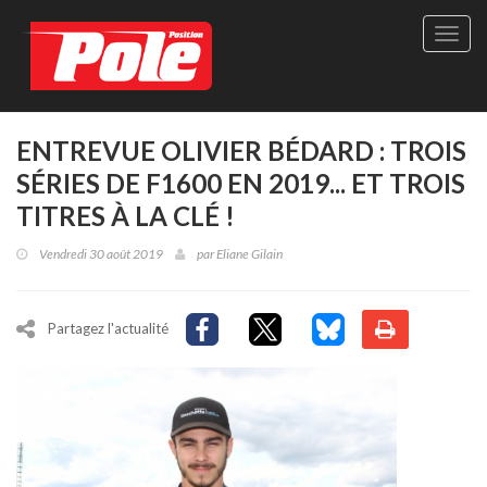
Site
officie
de
Pole-
Positi
Maga
ENTREVUE OLIVIER BÉDARD : TROIS
-
SÉRIES DE F1600 EN 2019... ET TROIS
Le
seul
TITRES À LA CLÉ !
maga
québé
Vendredi 30 août 2019
par
Eliane Gilain
de
sport
autom
Partagez l'actualité