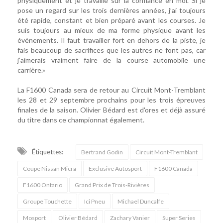
physiquement et je travaille sur la confiance en moi. Si je
pose un regard sur les trois dernières années, j’ai toujours
été rapide, constant et bien préparé avant les courses. Je
suis toujours au mieux de ma forme physique avant les
événements. Il faut travailler fort en dehors de la piste, je
fais beaucoup de sacrifices que les autres ne font pas, car
j’aimerais vraiment faire de la course automobile une
carrière.»
La F1600 Canada sera de retour au Circuit Mont-Tremblant
les 28 et 29 septembre prochains pour les trois épreuves
finales de la saison. Olivier Bédard est d'ores et déjà assuré
du titre dans ce championnat également.
Étiquettes:
Bertrand Godin
Circuit Mont-Tremblant
Coupe Nissan Micra
Exclusive Autosport
F1600 Canada
F1600 Ontario
Grand Prix de Trois-Rivières
Groupe Touchette
Ici Pneu
Michael Duncalfe
Mosport
Olivier Bédard
Zachary Vanier
Super Series