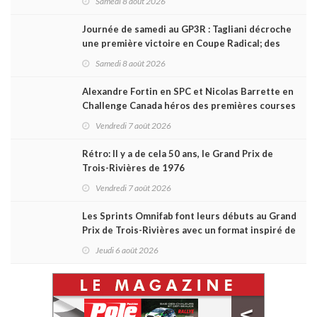
Samedi 8 août 2026
Journée de samedi au GP3R : Tagliani décroche
une première victoire en Coupe Radical; des
courses très disputées dans toutes les séries
Samedi 8 août 2026
Alexandre Fortin en SPC et Nicolas Barrette en
Challenge Canada héros des premières courses
du week-end au GP3R
Vendredi 7 août 2026
Rétro: Il y a de cela 50 ans, le Grand Prix de
Trois-Rivières de 1976
Vendredi 7 août 2026
Les Sprints Omnifab font leurs débuts au Grand
Prix de Trois-Rivières avec un format inspiré de
Daytona
Jeudi 6 août 2026