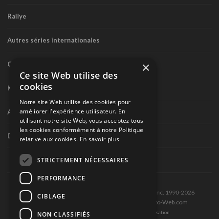
Rallye
Autres séries internationales
×
Circuit routier canadien
Ce site Web utilise des
cookies
Karting
Notre site Web utilise des cookies pour
améliorer l'expérience utilisateur. En
Autres séries nationales
utilisant notre site Web, vous acceptez tous
les cookies conformément à notre Politique
Divers
relative aux cookies.
En savoir plus
STRICTEMENT NÉCESSAIRES
PERFORMANCE
Tous droits réservés © Les Éditions Pole-Position inc. 1990-2026
CIBLAGE
Ce site est produit et hébergé par Montréal-Photo-Web.com
Politique de confidentialité et Conditions d’utilisation
NON CLASSIFIÉS