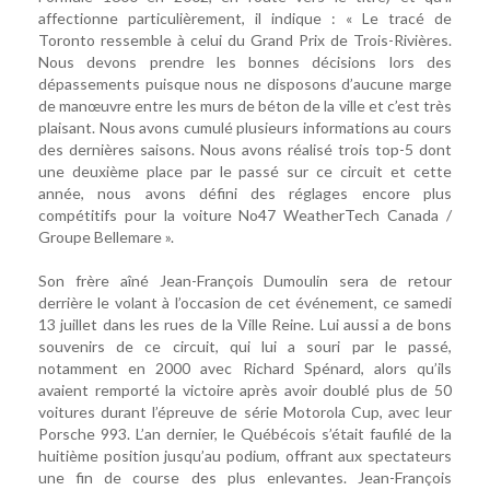
affectionne particulièrement, il indique : « Le tracé de
Toronto ressemble à celui du Grand Prix de Trois-Rivières.
Nous devons prendre les bonnes décisions lors des
dépassements puisque nous ne disposons d’aucune marge
de manœuvre entre les murs de béton de la ville et c’est très
plaisant. Nous avons cumulé plusieurs informations au cours
des dernières saisons. Nous avons réalisé trois top-5 dont
une deuxième place par le passé sur ce circuit et cette
année, nous avons défini des réglages encore plus
compétitifs pour la voiture No47 WeatherTech Canada /
Groupe Bellemare ».
Son frère aîné Jean-François Dumoulin sera de retour
derrière le volant à l’occasion de cet événement, ce samedi
13 juillet dans les rues de la Ville Reine. Lui aussi a de bons
souvenirs de ce circuit, qui lui a souri par le passé,
notamment en 2000 avec Richard Spénard, alors qu’ils
avaient remporté la victoire après avoir doublé plus de 50
voitures durant l’épreuve de série Motorola Cup, avec leur
Porsche 993. L’an dernier, le Québécois s’était faufilé de la
huitième position jusqu’au podium, offrant aux spectateurs
une fin de course des plus enlevantes. Jean-François