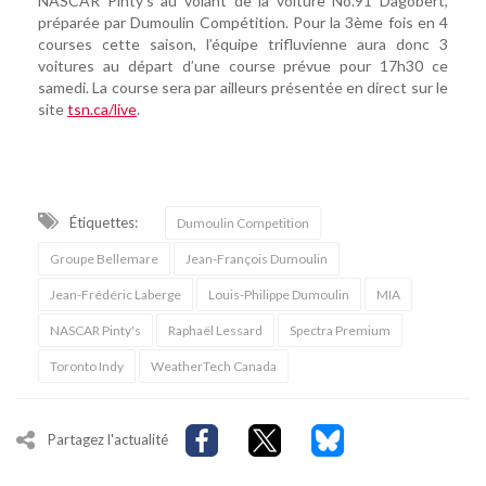
NASCAR Pinty’s au volant de la voiture No.91 Dagobert,
préparée par Dumoulin Compétition. Pour la 3ème fois en 4
courses cette saison, l’équipe trifluvienne aura donc 3
voitures au départ d’une course prévue pour 17h30 ce
samedi. La course sera par ailleurs présentée en direct sur le
site
tsn.ca/live
.
Étiquettes:
Dumoulin Competition
Groupe Bellemare
Jean-François Dumoulin
Jean-Frédéric Laberge
Louis-Philippe Dumoulin
MIA
NASCAR Pinty's
Raphaël Lessard
Spectra Premium
Toronto Indy
WeatherTech Canada
Partagez l'actualité