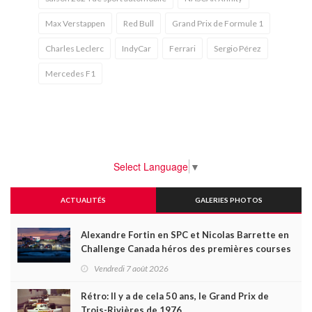
Max Verstappen
Red Bull
Grand Prix de Formule 1
Charles Leclerc
IndyCar
Ferrari
Sergio Pérez
Mercedes F1
Select Language
▼
ACTUALITÉS
GALERIES PHOTOS
Alexandre Fortin en SPC et Nicolas Barrette en
Challenge Canada héros des premières courses
du week-end au GP3R
Vendredi 7 août 2026
Rétro: Il y a de cela 50 ans, le Grand Prix de
Trois-Rivières de 1976