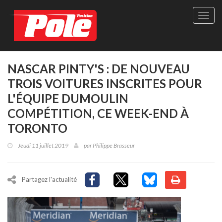
Site
officie
de
Pole-
Positi
Maga
NASCAR PINTY'S : DE NOUVEAU
-
TROIS VOITURES INSCRITES POUR
Le
seul
L'ÉQUIPE DUMOULIN
maga
COMPÉTITION, CE WEEK-END À
québé
de
TORONTO
sport
autom
Jeudi 11 juillet 2019
par
Philippe Brasseur
Partagez l'actualité