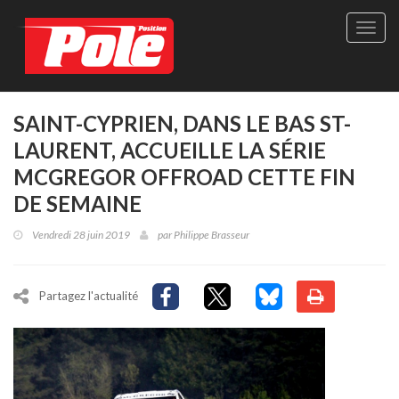
Site
officie
de
Pole-
Positi
Maga
SAINT-CYPRIEN, DANS LE BAS ST-
-
LAURENT, ACCUEILLE LA SÉRIE
Le
seul
MCGREGOR OFFROAD CETTE FIN
maga
DE SEMAINE
québé
de
Vendredi 28 juin 2019
par
Philippe Brasseur
sport
autom
Partagez l'actualité