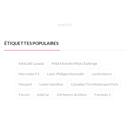
PUBLICITÉ
ÉTIQUETTES POPULAIRES
NASCAR Canada
IMSA Michelin Pilot Challenge
Mercedes F1
Louis-Philippe Dumoulin
Lando Norris
Mosport
Lewis Hamilton
Canadian Tire Motorsport Park
Ferrari
IndyCar
24 Heures du Mans
Formule 1