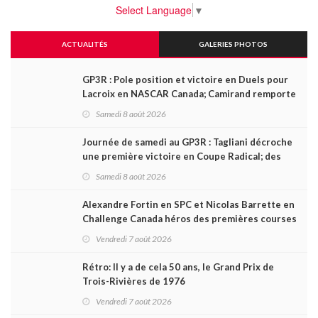
Select Language
▼
ACTUALITÉS
GALERIES PHOTOS
GP3R : Pole position et victoire en Duels pour
Lacroix en NASCAR Canada; Camirand remporte
l'autre Duels
Samedi 8 août 2026
Journée de samedi au GP3R : Tagliani décroche
une première victoire en Coupe Radical; des
courses très disputées dans toutes les séries
Samedi 8 août 2026
Alexandre Fortin en SPC et Nicolas Barrette en
Challenge Canada héros des premières courses
du week-end au GP3R
Vendredi 7 août 2026
Rétro: Il y a de cela 50 ans, le Grand Prix de
Trois-Rivières de 1976
Vendredi 7 août 2026