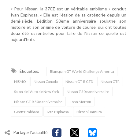
« Pour Nissan, la 370Z est un véritable emblème » conclut
Ivan Espinosa. « Elle est l’étalon de sa catégorie depuis un
demi-siècle. L’édition 50ème anniversaire souligne son
histoire et son origine de voiture de course, qui ont toutes
deux été essentielles pour faire de Nissan ce qu’elle est
aujourd’hui ».
Étiquettes:
Blancpain GT World Challenge America
NISMO
Nissan Canada
Nissan GT-R GT3
Nissan GTR
Salon de l'Auto de New York
Nissan Z 50e anniversaire
Nissan GT-R 50e anniversaire
John Morton
Geoff Brabham
Ivan Espinosa
Hiroshi Tamura
Partagez l'actualité