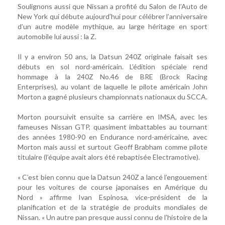
Soulignons aussi que Nissan a profité du Salon de l’Auto de
New York qui débute aujourd’hui pour célébrer l’anniversaire
d’un autre modèle mythique, au large héritage en sport
automobile lui aussi : la Z.
Il y a environ 50 ans, la Datsun 240Z originale faisait ses
débuts en sol nord-américain. L’édition spéciale rend
hommage à la 240Z No.46 de BRE (Brock Racing
Enterprises), au volant de laquelle le pilote américain John
Morton a gagné plusieurs championnats nationaux du SCCA.
Morton poursuivit ensuite sa carrière en IMSA, avec les
fameuses Nissan GTP, quasiment imbattables au tournant
des années 1980-90 en Endurance nord-américaine, avec
Morton mais aussi et surtout Geoff Brabham comme pilote
titulaire (l’équipe avait alors été rebaptisée Electramotive).
« C’est bien connu que la Datsun 240Z a lancé l’engouement
pour les voitures de course japonaises en Amérique du
Nord » affirme Ivan Espinosa, vice-président de la
planification et de la stratégie de produits mondiales de
Nissan. « Un autre pan presque aussi connu de l’histoire de la