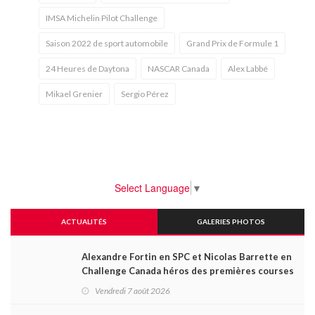
IMSA Michelin Pilot Challenge
Saison 2022 de sport automobile
Grand Prix de Formule 1
24 Heures de Daytona
NASCAR Canada
Alex Labbé
Mikael Grenier
Sergio Pérez
Select Language
▼
ACTUALITÉS
GALERIES PHOTOS
Alexandre Fortin en SPC et Nicolas Barrette en
Challenge Canada héros des premières courses
du week-end au GP3R
Vendredi 7 août 2026