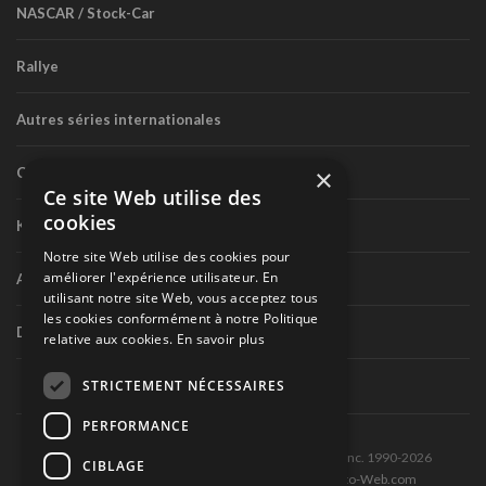
NASCAR / Stock-Car
Rallye
Autres séries internationales
×
Circuit routier canadien
Ce site Web utilise des
cookies
Karting
Notre site Web utilise des cookies pour
améliorer l'expérience utilisateur. En
Autres séries nationales
utilisant notre site Web, vous acceptez tous
les cookies conformément à notre Politique
Divers
relative aux cookies.
En savoir plus
STRICTEMENT NÉCESSAIRES
PERFORMANCE
Tous droits réservés © Les Éditions Pole-Position inc. 1990-2026
CIBLAGE
Ce site est produit et hébergé par Montréal-Photo-Web.com