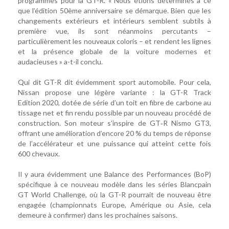
programmes pour la GT-R. « Nous étions déterminés à ce
que l’édition 50ème anniversaire se démarque. Bien que les
changements extérieurs et intérieurs semblent subtils à
première vue, ils sont néanmoins percutants –
particulièrement les nouveaux coloris – et rendent les lignes
et la présence globale de la voiture modernes et
audacieuses » a-t-il conclu.
Qui dit GT-R dit évidemment sport automobile. Pour cela,
Nissan propose une légère variante : la GT-R Track
Edition 2020, dotée de série d’un toit en fibre de carbone au
tissage net et fin rendu possible par un nouveau procédé de
construction. Son moteur s’inspire de GT‑R Nismo GT3,
offrant une amélioration d’encore 20 % du temps de réponse
de l’accélérateur et une puissance qui atteint cette fois
600 chevaux.
Il y aura évidemment une Balance des Performances (BoP)
spécifique à ce nouveau modèle dans les séries Blancpain
GT World Challenge, où la GT-R pourrait de nouveau être
engagée (championnats Europe, Amérique ou Asie, cela
demeure à confirmer) dans les prochaines saisons.