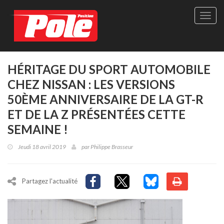
Site
officie
de
Pole-
Positi
Maga
HÉRITAGE DU SPORT AUTOMOBILE
-
CHEZ NISSAN : LES VERSIONS
Le
seul
50ÈME ANNIVERSAIRE DE LA GT-R
maga
ET DE LA Z PRÉSENTÉES CETTE
québé
de
SEMAINE !
sport
autom
Jeudi 18 avril 2019
par
Philippe Brasseur
Partagez l'actualité