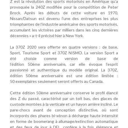
Z est la révolution des sports motorisés en Amérique qu’a
provoquée la 240Z modifiée pour la compétition de Peter
Brock. Après les débuts de cette voiture en 1970,
Nissan/Datsun est devenu l’une des entreprises les plus
triomphantes de l’industrie américaine des sports motorisés,
accumulant les victoires par milliers dans les cinq dernières
décennies » a-t-il précisé hier à New York.
La 370Z 2020 sera offerte en quatre versions : de base,
Sport, Tourisme Sport et 370Z NISMO. La version Sport a
été choisie comme version de base de
l’édition 50ème anniversaire, car elle évoque l’esprit
passionné et authentique du modèle original. La 370Z,
édition 50ème anniversaire est une édition limitée :
50 exemplaires seulement seront offerts au Canada.
Cette édition 50ème anniversaire conserve le profil élancé
des Z du passé, caractérisé par un toit bas, des glaces de
custode montées à la verticale et un hayon arrière incliné. Le
pare-chocs avant de conception distinctive, où sont
incorporés des phares bi-xénon à décharge haute intensité
en forme de boomerang à allumage/extinction automatique
et des feux de jour à DEL, confère à la fois élégance et