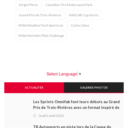
Sergio Pérez
Canadian Tire Motorsport Park
Grand Prix de Trois-Rivières
NASCAR Cup Series
IMSA WeatherTech Sportscar
Carlos Sainz
IMSA Michelin Pilot Challenge
Select Language
▼
ACTUALITÉS
GALERIES PHOTOS
Les Sprints Omnifab font leurs débuts au Grand
Prix de Trois-Rivières avec un format inspiré de
Daytona
Jeudi 6 août 2026
TB Autosports en piste lors de la Coupe du