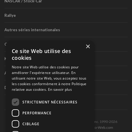
NASCAR / Stock-Car
Rallye
Autres séries internationales
×
Circuit routier canadien
Ce site Web utilise des
cookies
Karting
Notre site Web utilise des cookies pour
améliorer l'expérience utilisateur. En
Autres séries nationales
utilisant notre site Web, vous acceptez tous
les cookies conformément à notre Politique
Divers
relative aux cookies.
En savoir plus
STRICTEMENT NÉCESSAIRES
PERFORMANCE
Tous droits réservés © Les Éditions Pole-Position inc. 1990-2026
CIBLAGE
Ce site est produit et hébergé par Montréal-Photo-Web.com