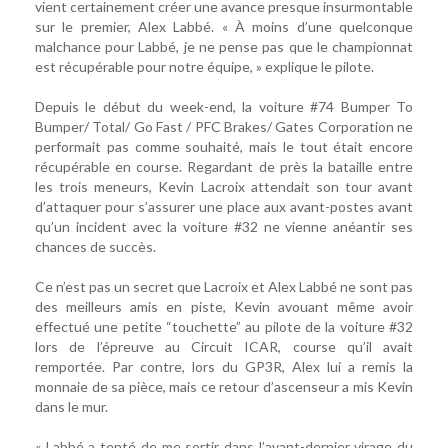
vient certainement créer une avance presque insurmontable
sur le premier, Alex Labbé. « À moins d’une quelconque
malchance pour Labbé, je ne pense pas que le championnat
est récupérable pour notre équipe, » explique le pilote.
Depuis le début du week-end, la voiture #74 Bumper To
Bumper/ Total/ Go Fast / PFC Brakes/ Gates Corporation ne
performait pas comme souhaité, mais le tout était encore
récupérable en course. Regardant de près la bataille entre
les trois meneurs, Kevin Lacroix attendait son tour avant
d’attaquer pour s’assurer une place aux avant-postes avant
qu’un incident avec la voiture #32 ne vienne anéantir ses
chances de succès.
Ce n’est pas un secret que Lacroix et Alex Labbé ne sont pas
des meilleurs amis en piste, Kevin avouant même avoir
effectué une petite “touchette” au pilote de la voiture #32
lors de l’épreuve au Circuit ICAR, course qu’il avait
remportée. Par contre, lors du GP3R, Alex lui a remis la
monnaie de sa pièce, mais ce retour d’ascenseur a mis Kevin
dans le mur.
« Labbé a tenté de me sortir dans l’avant-dernier virage du