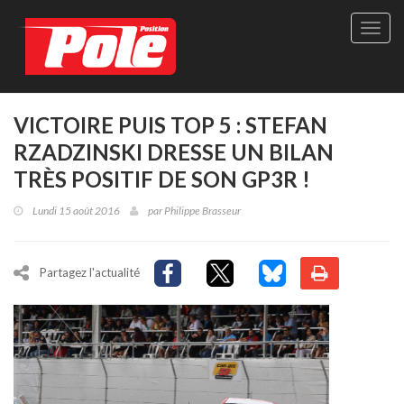
Site
officie
de
Pole-
Positi
Maga
VICTOIRE PUIS TOP 5 : STEFAN
-
RZADZINSKI DRESSE UN BILAN
Le
seul
TRÈS POSITIF DE SON GP3R !
maga
québé
Lundi 15 août 2016
par
Philippe Brasseur
de
sport
autom
Partagez l'actualité