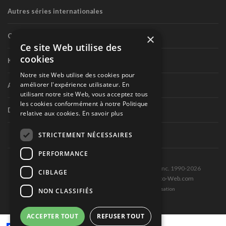
Autres séries internationales
×
Circuit routier canadien
Ce site Web utilise des
cookies
Karting
Notre site Web utilise des cookies pour
améliorer l'expérience utilisateur. En
Autres séries nationales
utilisant notre site Web, vous acceptez tous
les cookies conformément à notre Politique
Divers
relative aux cookies.
En savoir plus
STRICTEMENT NÉCESSAIRES
PERFORMANCE
Tous droits réservés © Les Éditions Pole-Position inc. 1990-2026
CIBLAGE
Ce site est produit et hébergé par Montréal-Photo-Web.com
Politique de confidentialité et Conditions d’utilisation
NON CLASSIFIÉS
ACCEPTER TOUT
REFUSER TOUT