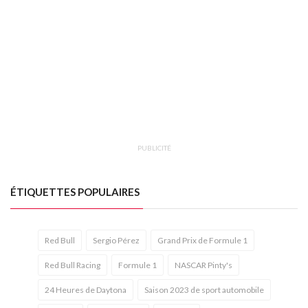
PUBLICITÉ
ÉTIQUETTES POPULAIRES
Red Bull
Sergio Pérez
Grand Prix de Formule 1
Red Bull Racing
Formule 1
NASCAR Pinty's
24 Heures de Daytona
Saison 2023 de sport automobile