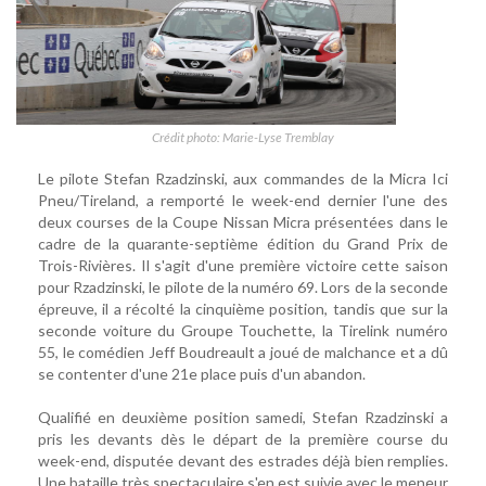
Crédit photo: Marie-Lyse Tremblay
Le pilote Stefan Rzadzinski, aux commandes de la Micra Ici
Pneu/Tireland, a remporté le week-end dernier l'une des
deux courses de la Coupe Nissan Micra présentées dans le
cadre de la quarante-septième édition du Grand Prix de
Trois-Rivières. Il s'agit d'une première victoire cette saison
pour Rzadzinski, le pilote de la numéro 69. Lors de la seconde
épreuve, il a récolté la cinquième position, tandis que sur la
seconde voiture du Groupe Touchette, la Tirelink numéro
55, le comédien Jeff Boudreault a joué de malchance et a dû
se contenter d'une 21e place puis d'un abandon.
Qualifié en deuxième position samedi, Stefan Rzadzinski a
pris les devants dès le départ de la première course du
week-end, disputée devant des estrades déjà bien remplies.
Une bataille très spectaculaire s'en est suivie avec le meneur