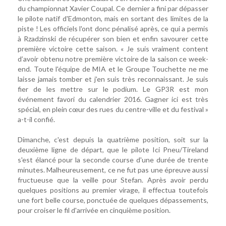
du championnat Xavier Coupal. Ce dernier a fini par dépasser
le pilote natif d'Edmonton, mais en sortant des limites de la
piste ! Les officiels l'ont donc pénalisé après, ce qui a permis
à Rzadzinski de récupérer son bien et enfin savourer cette
première victoire cette saison. « Je suis vraiment content
d’avoir obtenu notre première victoire de la saison ce week-
end. Toute l'équipe de MIA et le Groupe Touchette ne me
laisse jamais tomber et j’en suis très reconnaissant. Je suis
fier de les mettre sur le podium. Le GP3R est mon
événement favori du calendrier 2016. Gagner ici est très
spécial, en plein cœur des rues du centre-ville et du festival »
a-t-il confié.
Dimanche, c'est depuis la quatrième position, soit sur la
deuxième ligne de départ, que le pilote Ici Pneu/Tireland
s'est élancé pour la seconde course d'une durée de trente
minutes. Malheureusement, ce ne fut pas une épreuve aussi
fructueuse que la veille pour Stefan. Après avoir perdu
quelques positions au premier virage, il effectua toutefois
une fort belle course, ponctuée de quelques dépassements,
pour croiser le fil d'arrivée en cinquième position.