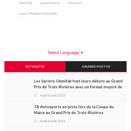
NASCAR
Lando Norris
McLaren
Louis-Philippe Dumoulin
Select Language
▼
ACTUALITÉS
GALERIES PHOTOS
Les Sprints Omnifab font leurs débuts au Grand
Prix de Trois-Rivières avec un format inspiré de
Daytona
Jeudi 6 août 2026
TB Autosports en piste lors de la Coupe du
Maire au Grand Prix de Trois-Rivières
Jeudi 6 août 2026