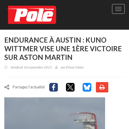
Site
officie
de
Pole-
Positi
Maga
ENDURANCE À AUSTIN : KUNO
-
WITTMER VISE UNE 1ÈRE VICTOIRE
Le
seul
SUR ASTON MARTIN
maga
québé
Vendredi 18 septembre 2015
par
Eliane Gilain
de
sport
autom
Partagez l'actualité